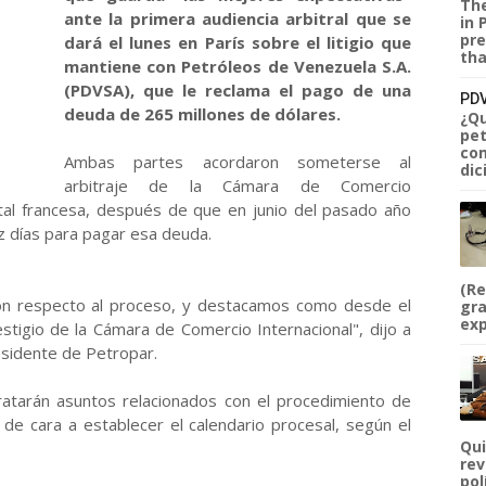
The
ante la primera audiencia arbitral que se
in 
pre
dará el lunes en París sobre el litigio que
tha
mantiene con Petróleos de Venezuela S.A.
(PDVSA), que le reclama el pago de una
PDV
deuda de 265 millones de dólares.
¿Qu
pet
com
Ambas partes acordaron someterse al
dic
arbitraje de la Cámara de Comercio
pital francesa, después de que en junio del pasado año
z días para pagar esa deuda.
(Re
on respecto al proceso, y destacamos como desde el
gra
exp
stigio de la Cámara de Comercio Internacional", dijo a
esidente de Petropar.
tratarán asuntos relacionados con el procedimiento de
 de cara a establecer el calendario procesal, según el
Qui
rev
pol