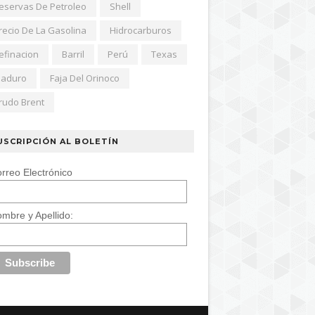
eservas De Petroleo
Shell
recio De La Gasolina
Hidrocarburos
efinacion
Barril
Perú
Texas
aduro
Faja Del Orinoco
rudo Brent
USCRIPCIÓN AL BOLETÍN
rreo Electrónico
mbre y Apellido: