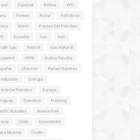
rasil
Especial
Bolivia
WTI
eru
Pemex
Rusia
Petrobras
hina
Brent
Precios Del Petróleo
PF
Ecuador
Gas
Iran
hale Gas
Repsol
Gas Natural
copetrol
YPFB
Arabia Saudita
spaña
Chevron
Rafael Ramirez
roduccion
Energia
recio De Petroleo
Europa
ruguay
Gasolina
Fracking
acific Rubiales
Nueva York
recio
Chile
ExxonMobil
aca Muerta
Crudo