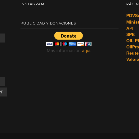
INSTAGRAM
PÁGIN
PDVS
Minis
PUBLICIDAD Y DONACIONES
API
SPE
a
OIL P
OilPr
Mas información
aquí
.
Reute
Valor
s
PF