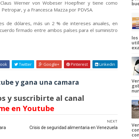
por Claus Werner von Wobeser Hoepfner y tiene como
bue
de Petropar, y a Francesca Mazza por PDVSA.
es de dólares, más un 2 % de intereses anuales, en
acuerdo firmado entre ambos países para el suministro
los
uti
exa
ook
Twitter
Google+
Pinterest
Linkedin
ube y gana una camara
Ven
gob
num
s y suscribirte al canal
me en Youtube
NEXT
Ven
para
Crisis de seguridad alimentaria en Venezuela
com
com