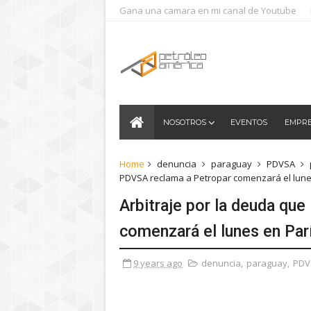
Gana una camara en mi canal de Youtube
NOSOTROS
EVENTOS
EMPR
Home
denuncia
paraguay
PDVSA
PDVSA reclama a Petropar comenzará el lune
Arbitraje por la deuda qu
comenzará el lunes en Par
9 years ago
denuncia
,
paraguay
,
PDV