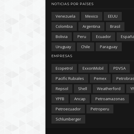
NOTICIAS POR PAÍSES
Venezuela
Mexico
EEUU
Colombia
Argentina
Brasil
Bolivia
Peru
Ecuador
Españ
Uruguay
Chile
Paraguay
EMPRESAS
Ecopetrol
ExxonMobil
PDVSA
Pacific Rubiales
Pemex
Petrobra
Repsol
Shell
Weatherford
Y
YPFB
Ancap
Petroamazonas
Petroecuador
Petroperu
Schlumberger