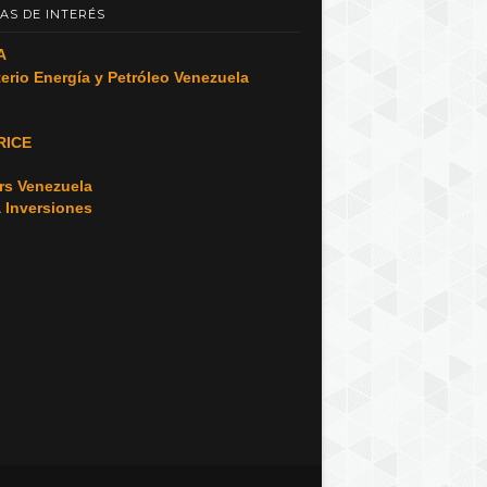
AS DE INTERÉS
A
terio Energía y Petróleo Venezuela
RICE
o
rs Venezuela
a Inversiones