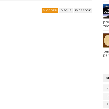
BLOGGER
DISQUS
FACEBOOK
pri
téc
tem
per
B
V
P
P