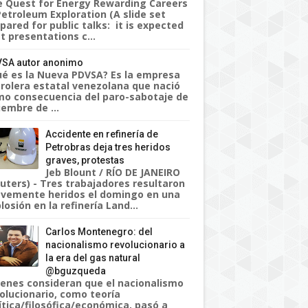
 Quest for Energy Rewarding Careers
Petroleum Exploration (A slide set
pared for public talks: it is expected
t presentations c...
SA autor anonimo
é es la Nueva PDVSA? Es la empresa
rolera estatal venezolana que nació
o consecuencia del paro-sabotaje de
iembre de ...
Accidente en refinería de
Petrobras deja tres heridos
graves, protestas
Jeb Blount / RÍO DE JANEIRO
uters) - Tres trabajadores resultaron
vemente heridos el domingo en una
losión en la refinería Land...
Carlos Montenegro: del
nacionalismo revolucionario a
la era del gas natural
@bguzqueda
enes consideran que el nacionalismo
olucionario, como teoría
ítica/filosófica/económica, pasó a