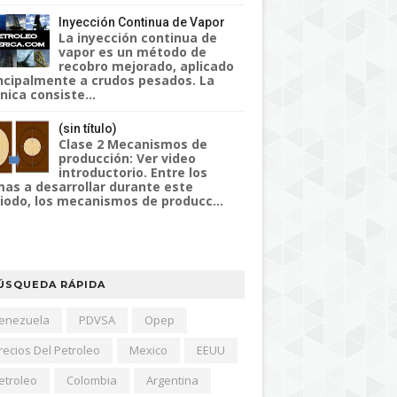
Inyección Continua de Vapor
La inyección continua de
vapor es un método de
recobro mejorado, aplicado
ncipalmente a crudos pesados. La
nica consiste...
(sin título)
Clase 2 Mecanismos de
producción: Ver video
introductorio. Entre los
as a desarrollar durante este
iodo, los mecanismos de producc...
ÚSQUEDA RÁPIDA
enezuela
PDVSA
Opep
recios Del Petroleo
Mexico
EEUU
etroleo
Colombia
Argentina