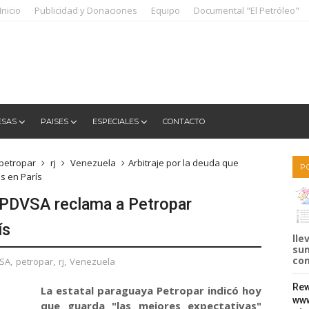
Inicio
Publicidad y Donaciones
Equipo
Documental "El Petróleo"
ESAS
PAISES
ESPECIALES
CONTACTO
petropar
rj
Venezuela
Arbitraje por la deuda que
P
s en París
e PDVSA reclama a Petropar
ís
lle
sum
com
SA
,
petropar
,
rj
,
Venezuela
Rew
La estatal paraguaya Petropar indicó hoy
www
que guarda "las mejores expectativas"