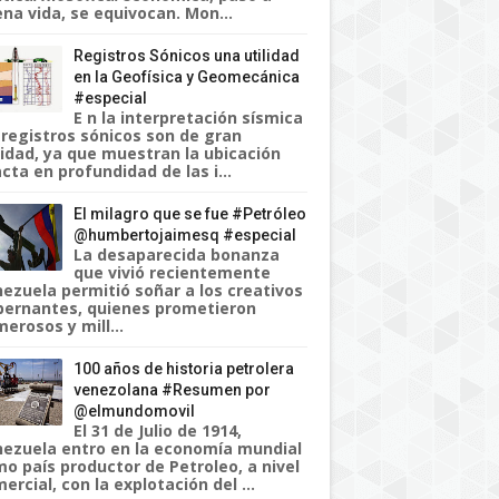
na vida, se equivocan. Mon...
Registros Sónicos una utilidad
en la Geofísica y Geomecánica
#especial
E n la interpretación sísmica
 registros sónicos son de gran
lidad, ya que muestran la ubicación
cta en profundidad de las i...
El milagro que se fue #Petróleo
@humbertojaimesq #especial
La desaparecida bonanza
que vivió recientemente
ezuela permitió soñar a los creativos
ernantes, quienes prometieron
erosos y mill...
100 años de historia petrolera
venezolana #Resumen por
@elmundomovil
El 31 de Julio de 1914,
ezuela entro en la economía mundial
o país productor de Petroleo, a nivel
ercial, con la explotación del ...