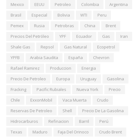
Mexico
EEUU
Petroleo
Colombia
Argentina
Brasil
Especial
Bolivia
WTI
Peru
Pemex
Rusia
Petrobras
China
Brent
Precios Del Petróleo
YPF
Ecuador
Gas
Iran
Shale Gas
Repsol
Gas Natural
Ecopetrol
YPFB
Arabia Saudita
España
Chevron
Rafael Ramirez
Produccion
Energia
Precio De Petroleo
Europa
Uruguay
Gasolina
Fracking
Pacific Rubiales
Nueva York
Precio
Chile
ExxonMobil
Vaca Muerta
Crudo
Reservas De Petroleo
Shell
Precio De La Gasolina
Hidrocarburos
Refinacion
Barril
Perú
Texas
Maduro
Faja Del Orinoco
Crudo Brent