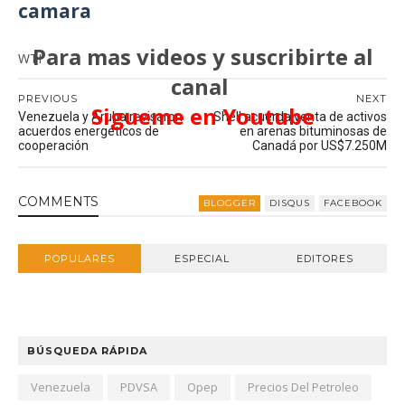
camara
Para mas videos y suscribirte al
WTI
canal
PREVIOUS
NEXT
Sigueme en Youtube
Venezuela y Aruba revisaron
Shell acuerda venta de activos
acuerdos energéticos de
en arenas bituminosas de
cooperación
Canadá por US$7.250M
COMMENT
S
BLOGGER
DISQUS
FACEBOOK
POPULARES
ESPECIAL
EDITORES
BÚSQUEDA RÁPIDA
Venezuela
PDVSA
Opep
Precios Del Petroleo