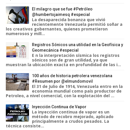
El milagro que se fue #Petróleo
@humbertojaimesq #especial
La desaparecida bonanza que vivió
recientemente Venezuela permitió soñar a
los creativos gobernantes, quienes prometieron
numerosos y mill...
Registros Sónicos una utilidad en la Geofísica y
Geomecánica #especial
E n la interpretación sísmica los registros
sónicos son de gran utilidad, ya que
muestran la ubicación exacta en profundidad de las i...
100 años de historia petrolera venezolana
#Resumen por @elmundomovil
El 31 de Julio de 1914, Venezuela entro en la
economía mundial como país productor de
Petroleo, a nivel comercial, con la explotación del ...
Inyección Continua de Vapor
La inyección continua de vapor es un
método de recobro mejorado, aplicado
principalmente a crudos pesados. La
técnica consiste...