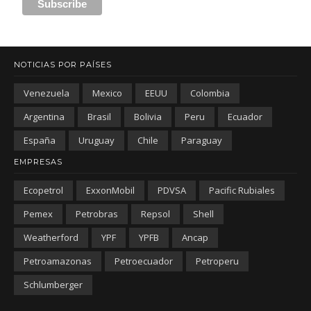
NOTICIAS POR PAÍSES
Venezuela
Mexico
EEUU
Colombia
Argentina
Brasil
Bolivia
Peru
Ecuador
España
Uruguay
Chile
Paraguay
EMPRESAS
Ecopetrol
ExxonMobil
PDVSA
Pacific Rubiales
Pemex
Petrobras
Repsol
Shell
Weatherford
YPF
YPFB
Ancap
Petroamazonas
Petroecuador
Petroperu
Schlumberger