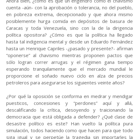
Ahora bien, ¿cómo es que un engendro como el chavismo
cuenta -aún- con la aprobación o tolerancia, no del pueblo,
en pobreza extrema, decepcionado y que ahora mismo
posiblemente hurga comida en depósitos de basura de
Caracas y toda Venezuela, sino con la de la dirigencia
política opositora? ¿Cómo es que la política ha llegado
hasta tal indigencia mental y desde un Eduardo Fernández
hasta un Henrique Capriles -¿pasado y presente?- afirman
“oponerse” al chavismo mientras proponen pactos que
sólo logran correr arrugas y el régimen gana tiempo
esperando tranquilamente que el mercado mundial le
proporcione el soñado nuevo ciclo en alza de precios
petroleros para asegurarse los siguientes veinte años?
¿Por qué la oposición se conforma en medrar y mendigar
puesticos, concesiones y “perdones” aquí y allá,
descalificando la crítica, desoyendo y traicionando la
democracia que está obligada a defender? ¿Qué clase de
desastre político es este? Han vuelto la política pura
simulación, todos haciendo como que hacen para que todo
siga igual y se perpetúe la tragedia sin importarles la