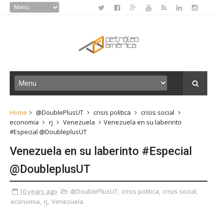
Home
@DoublePlusUT
crisis politica
crisis social
economia
rj
Venezuela
Venezuela en su laberinto
#Especial @DoubleplusUT
Venezuela en su laberinto #Especial
@DoubleplusUT
10 years ago
@DoublePlusUT
,
crisis politica
,
crisis social
,
economia
,
rj
,
Venezuela