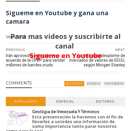
Sigueme en Youtube y gana una
camara
Para mas videos y suscribirte al
Venezuela
canal
PREVIOUS
NEXT
Sigueme en Youtube
Irán aprovecha exención en
La fecha del desplome de
acuerdo de la OPEP para vender
mercados de valores de EEUU,
millones de barriles crudo
según Morgan Stanley
COMMENT
S
BLOGGER
DISQUS
FACEBOOK
POPULARES
ESPECIAL
EDITORES
Geológia de Venezuela Y Términos
Esta presentación la hacemos con el fin de
llevarles a ustedes una información de
suma importancia tanto parar nosotros
como para la soci...