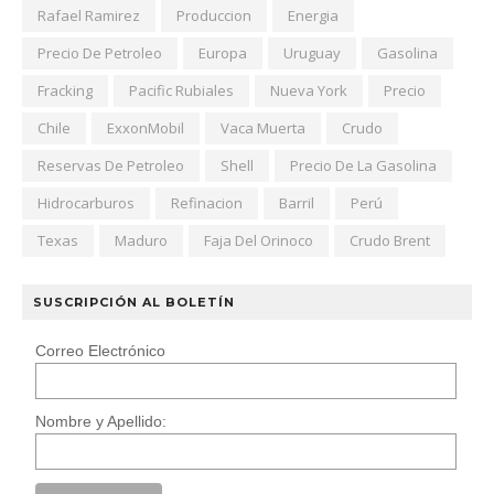
Rafael Ramirez
Produccion
Energia
Precio De Petroleo
Europa
Uruguay
Gasolina
Fracking
Pacific Rubiales
Nueva York
Precio
Chile
ExxonMobil
Vaca Muerta
Crudo
Reservas De Petroleo
Shell
Precio De La Gasolina
Hidrocarburos
Refinacion
Barril
Perú
Texas
Maduro
Faja Del Orinoco
Crudo Brent
SUSCRIPCIÓN AL BOLETÍN
Correo Electrónico
Nombre y Apellido: