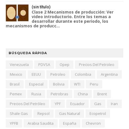
(sin título)
Clase 2 Mecanismos de producción: Ver
video introductorio. Entre los temas a
desarrollar durante este periodo, los
mecanismos de producc...
BÚSQUEDA RÁPIDA
Venezuela
PDVSA
Opep
Precios Del Petroleo
Mexico
EEUU
Petroleo
Colombia
Argentina
Brasil
Especial
Bolivia
WTI
Peru
Pemex
Rusia
Petrobras
China
Brent
Precios Del Petróleo
YPF
Ecuador
Gas
Iran
Shale Gas
Repsol
Gas Natural
Ecopetrol
YPFB
Arabia Saudita
España
Chevron