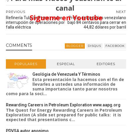
canal
PREVIOUS
NEXT
Sigueme en Youtube
Refinería Tula de Pemex sufre
Precio del petróleo venezolano
interrupción de operaciones por
bajó 84 centavos para cerrar en
falla eléctrica
44,82 dólares por barril
COMMENT
S
BLOGGER
DISQUS
FACEBOOK
POPULARES
ESPECIAL
EDITORES
Geológia de Venezuela Y Términos
Esta presentación la hacemos con el fin de
llevarles a ustedes una información de
suma importancia tanto parar nosotros
como para la soci...
Rewarding Careers in Petroleum Exploration www.aapg.org
The Quest for Energy Rewarding Careers in Petroleum
Exploration (A slide set prepared for public talks: it is
expected that presentations c...
PDVSA autor anonimo