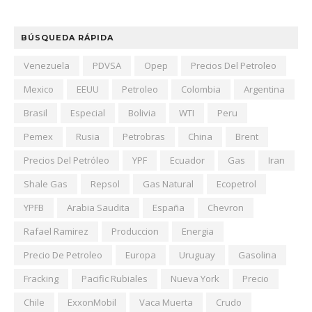
BÚSQUEDA RÁPIDA
Venezuela
PDVSA
Opep
Precios Del Petroleo
Mexico
EEUU
Petroleo
Colombia
Argentina
Brasil
Especial
Bolivia
WTI
Peru
Pemex
Rusia
Petrobras
China
Brent
Precios Del Petróleo
YPF
Ecuador
Gas
Iran
Shale Gas
Repsol
Gas Natural
Ecopetrol
YPFB
Arabia Saudita
España
Chevron
Rafael Ramirez
Produccion
Energia
Precio De Petroleo
Europa
Uruguay
Gasolina
Fracking
Pacific Rubiales
Nueva York
Precio
Chile
ExxonMobil
Vaca Muerta
Crudo