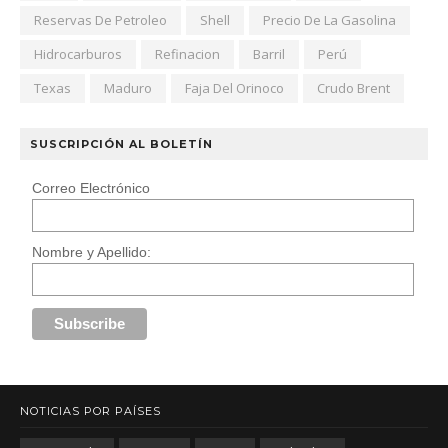
Reservas De Petroleo
Shell
Precio De La Gasolina
Hidrocarburos
Refinacion
Barril
Perú
Texas
Maduro
Faja Del Orinoco
Crudo Brent
SUSCRIPCIÓN AL BOLETÍN
Correo Electrónico
Nombre y Apellido:
NOTICIAS POR PAÍSES