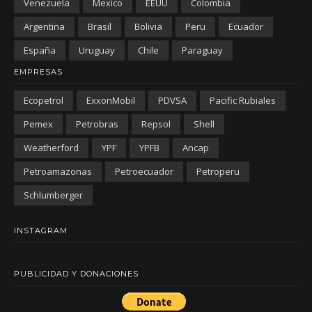
Venezuela
Mexico
EEUU
Colombia
Argentina
Brasil
Bolivia
Peru
Ecuador
España
Uruguay
Chile
Paraguay
EMPRESAS
Ecopetrol
ExxonMobil
PDVSA
Pacific Rubiales
Pemex
Petrobras
Repsol
Shell
Weatherford
YPF
YPFB
Ancap
Petroamazonas
Petroecuador
Petroperu
Schlumberger
INSTAGRAM
PUBLICIDAD Y DONACIONES