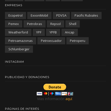
EMPRESAS
Ecopetrol
ExxonMobil
PDVSA
Pacific Rubiales
Pemex
Petrobras
Repsol
Shell
Weatherford
YPF
YPFB
Ancap
Petroamazonas
Petroecuador
Petroperu
Schlumberger
INSTAGRAM
PUBLICIDAD Y DONACIONES
Mas información
aquí
.
PÁGINAS DE INTERÉS