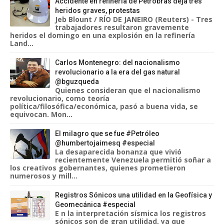
Accidente en refinería de Petrobras deja tres
heridos graves, protestas
Jeb Blount / RÍO DE JANEIRO (Reuters) - Tres
trabajadores resultaron gravemente
heridos el domingo en una explosión en la refinería
Land...
Carlos Montenegro: del nacionalismo
revolucionario a la era del gas natural
@bguzqueda
Quienes consideran que el nacionalismo
revolucionario, como teoría
política/filosófica/económica, pasó a buena vida, se
equivocan. Mon...
El milagro que se fue #Petróleo
@humbertojaimesq #especial
La desaparecida bonanza que vivió
recientemente Venezuela permitió soñar a
los creativos gobernantes, quienes prometieron
numerosos y mill...
Registros Sónicos una utilidad en la Geofísica y
Geomecánica #especial
E n la interpretación sísmica los registros
sónicos son de gran utilidad, ya que