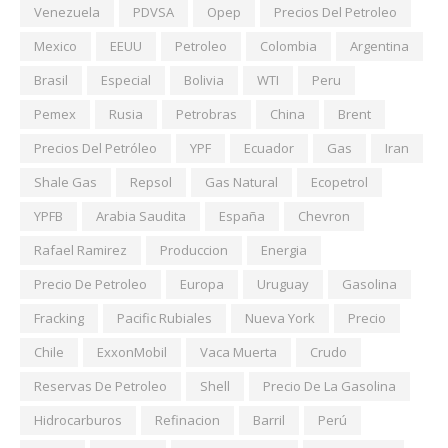
Venezuela
PDVSA
Opep
Precios Del Petroleo
Mexico
EEUU
Petroleo
Colombia
Argentina
Brasil
Especial
Bolivia
WTI
Peru
Pemex
Rusia
Petrobras
China
Brent
Precios Del Petróleo
YPF
Ecuador
Gas
Iran
Shale Gas
Repsol
Gas Natural
Ecopetrol
YPFB
Arabia Saudita
España
Chevron
Rafael Ramirez
Produccion
Energia
Precio De Petroleo
Europa
Uruguay
Gasolina
Fracking
Pacific Rubiales
Nueva York
Precio
Chile
ExxonMobil
Vaca Muerta
Crudo
Reservas De Petroleo
Shell
Precio De La Gasolina
Hidrocarburos
Refinacion
Barril
Perú