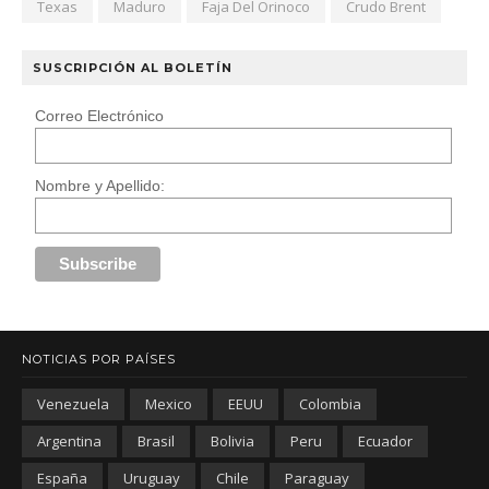
Texas
Maduro
Faja Del Orinoco
Crudo Brent
SUSCRIPCIÓN AL BOLETÍN
Correo Electrónico
Nombre y Apellido:
NOTICIAS POR PAÍSES
Venezuela
Mexico
EEUU
Colombia
Argentina
Brasil
Bolivia
Peru
Ecuador
España
Uruguay
Chile
Paraguay