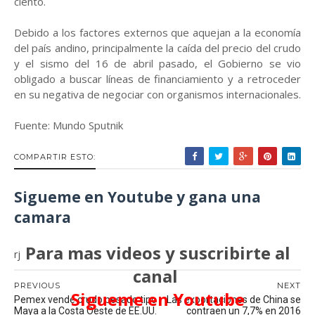
ciento.
Debido a los factores externos que aquejan a la economía
del país andino, principalmente la caída del precio del crudo
y el sismo del 16 de abril pasado, el Gobierno se vio
obligado a buscar líneas de financiamiento y a retroceder
en su negativa de negociar con organismos internacionales.
Fuente: Mundo Sputnik
COMPARTIR ESTO:
Sigueme en Youtube y gana una
camara
Para mas videos y suscribirte al
rj
canal
PREVIOUS
NEXT
Sigueme en Youtube
Pemex vende crudo pesado tipo
Las exportaciones de China se
Maya a la Costa Oeste de EE.UU.
contraen un 7,7% en 2016