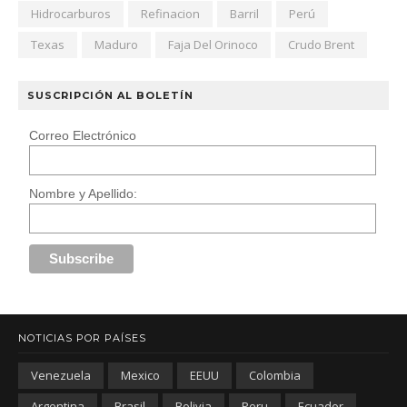
Hidrocarburos
Refinacion
Barril
Perú
Texas
Maduro
Faja Del Orinoco
Crudo Brent
SUSCRIPCIÓN AL BOLETÍN
Correo Electrónico
Nombre y Apellido:
NOTICIAS POR PAÍSES
Venezuela
Mexico
EEUU
Colombia
Argentina
Brasil
Bolivia
Peru
Ecuador