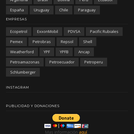
España
Uruguay
Chile
Paraguay
EMPRESAS
Ecopetrol
ExxonMobil
PDVSA
Pacific Rubiales
Pemex
Petrobras
Repsol
Shell
Weatherford
YPF
YPFB
Ancap
Petroamazonas
Petroecuador
Petroperu
Schlumberger
INSTAGRAM
PUBLICIDAD Y DONACIONES
Mas información
aquí
.