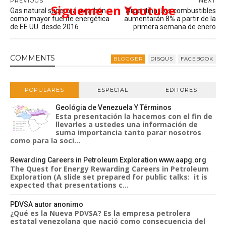
PREVIOUS
NEXT
Sigueme en Youtube
Gas natural superará a carbón
Argentina: Los combustibles
como mayor fuente energética
aumentarán 8% a partir de la
de EE.UU. desde 2016
primera semana de enero
COMMENT
S
BLOGGER
DISQUS
FACEBOOK
POPULARES
ESPECIAL
EDITORES
Geológia de Venezuela Y Términos
Esta presentación la hacemos con el fin de
llevarles a ustedes una información de
suma importancia tanto parar nosotros
como para la soci...
Rewarding Careers in Petroleum Exploration www.aapg.org
The Quest for Energy Rewarding Careers in Petroleum
Exploration (A slide set prepared for public talks: it is
expected that presentations c...
PDVSA autor anonimo
¿Qué es la Nueva PDVSA? Es la empresa petrolera
estatal venezolana que nació como consecuencia del