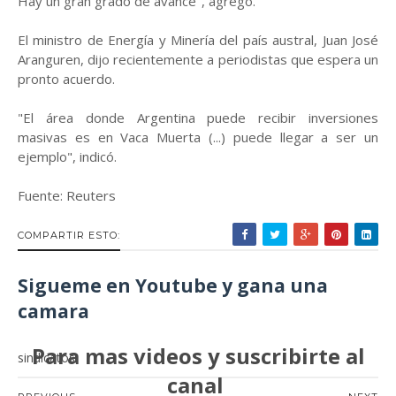
Hay un gran grado de avance", agregó.
El ministro de Energía y Minería del país austral, Juan José
Aranguren, dijo recientemente a periodistas que espera un
pronto acuerdo.
"El área donde Argentina puede recibir inversiones
masivas es en Vaca Muerta (...) puede llegar a ser un
ejemplo", indicó.
Fuente: Reuters
COMPARTIR ESTO:
Sigueme en Youtube y gana una
camara
Para mas videos y suscribirte al
sindicatos
canal