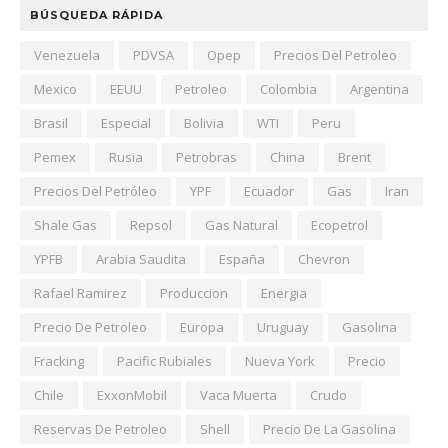
BÚSQUEDA RÁPIDA
Venezuela
PDVSA
Opep
Precios Del Petroleo
Mexico
EEUU
Petroleo
Colombia
Argentina
Brasil
Especial
Bolivia
WTI
Peru
Pemex
Rusia
Petrobras
China
Brent
Precios Del Petróleo
YPF
Ecuador
Gas
Iran
Shale Gas
Repsol
Gas Natural
Ecopetrol
YPFB
Arabia Saudita
España
Chevron
Rafael Ramirez
Produccion
Energia
Precio De Petroleo
Europa
Uruguay
Gasolina
Fracking
Pacific Rubiales
Nueva York
Precio
Chile
ExxonMobil
Vaca Muerta
Crudo
Reservas De Petroleo
Shell
Precio De La Gasolina