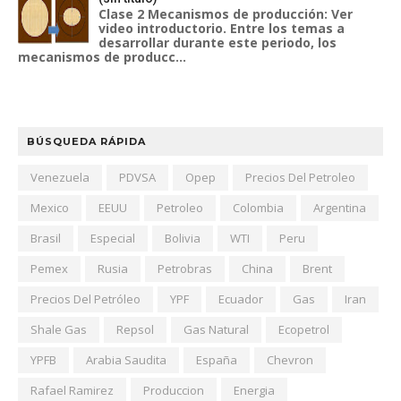
Clase 2 Mecanismos de producción: Ver
video introductorio. Entre los temas a
desarrollar durante este periodo, los
mecanismos de producc...
BÚSQUEDA RÁPIDA
Venezuela
PDVSA
Opep
Precios Del Petroleo
Mexico
EEUU
Petroleo
Colombia
Argentina
Brasil
Especial
Bolivia
WTI
Peru
Pemex
Rusia
Petrobras
China
Brent
Precios Del Petróleo
YPF
Ecuador
Gas
Iran
Shale Gas
Repsol
Gas Natural
Ecopetrol
YPFB
Arabia Saudita
España
Chevron
Rafael Ramirez
Produccion
Energia