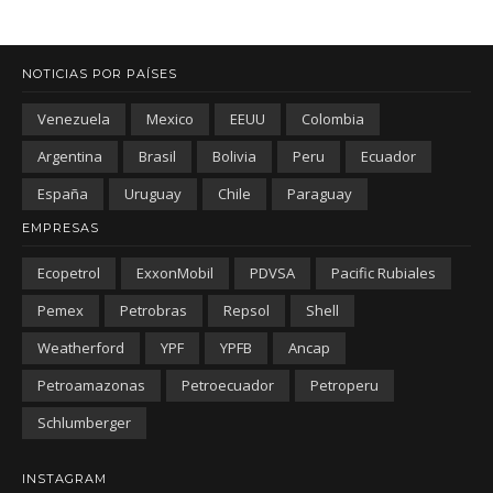
NOTICIAS POR PAÍSES
Venezuela
Mexico
EEUU
Colombia
Argentina
Brasil
Bolivia
Peru
Ecuador
España
Uruguay
Chile
Paraguay
EMPRESAS
Ecopetrol
ExxonMobil
PDVSA
Pacific Rubiales
Pemex
Petrobras
Repsol
Shell
Weatherford
YPF
YPFB
Ancap
Petroamazonas
Petroecuador
Petroperu
Schlumberger
INSTAGRAM