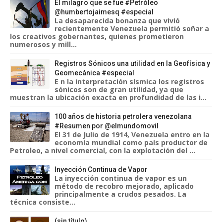
El milagro que se fue #Petróleo
@humbertojaimesq #especial
La desaparecida bonanza que vivió
recientemente Venezuela permitió soñar a
los creativos gobernantes, quienes prometieron
numerosos y mill...
Registros Sónicos una utilidad en la Geofísica y
Geomecánica #especial
E n la interpretación sísmica los registros
sónicos son de gran utilidad, ya que
muestran la ubicación exacta en profundidad de las i...
100 años de historia petrolera venezolana
#Resumen por @elmundomovil
El 31 de Julio de 1914, Venezuela entro en la
economía mundial como país productor de
Petroleo, a nivel comercial, con la explotación del ...
Inyección Continua de Vapor
La inyección continua de vapor es un
método de recobro mejorado, aplicado
principalmente a crudos pesados. La
técnica consiste...
(sin título)