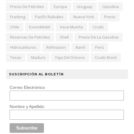
Precio De Petroleo
Europa
Uruguay
Gasolina
Fracking
Pacific Rubiales
Nueva York
Precio
Chile
ExxonMobil
Vaca Muerta
Crudo
Reservas De Petroleo
Shell
Precio De La Gasolina
Hidrocarburos
Refinacion
Barril
Perú
Texas
Maduro
Faja Del Orinoco
Crudo Brent
SUSCRIPCIÓN AL BOLETÍN
Correo Electrónico
Nombre y Apellido: