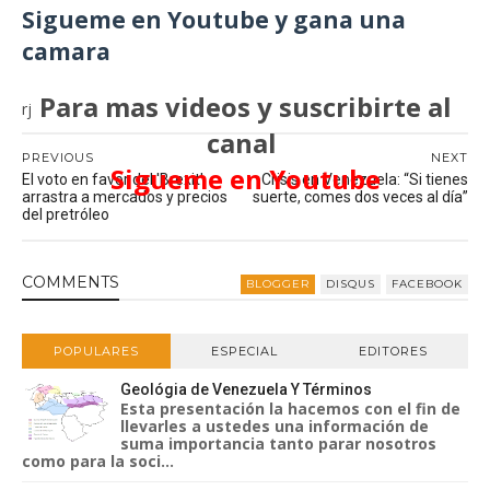
Sigueme en Youtube y gana una
camara
Para mas videos y suscribirte al
rj
canal
PREVIOUS
NEXT
Sigueme en Youtube
El voto en favor del 'Brexit'
Crisis en Venezuela: “Si tienes
arrastra a mercados y precios
suerte, comes dos veces al día”
del pretróleo
COMMENT
S
BLOGGER
DISQUS
FACEBOOK
POPULARES
ESPECIAL
EDITORES
Geológia de Venezuela Y Términos
Esta presentación la hacemos con el fin de
llevarles a ustedes una información de
suma importancia tanto parar nosotros
como para la soci...