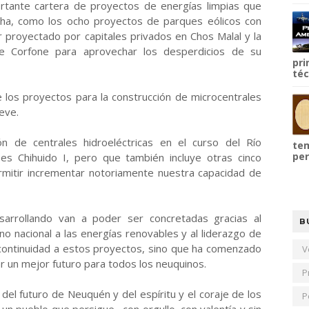
rtante cartera de proyectos de energías limpias que
cha, como los ocho proyectos de parques eólicos con
r proyectado por capitales privados en Chos Malal y la
e Corfone para aprovechar los desperdicios de su
pri
téc
 los proyectos para la construcción de microcentrales
ueve.
ón de centrales hidroeléctricas en el curso del Río
tem
per
s Chihuido I, pero que también incluye otras cinco
rmitir incrementar notoriamente nuestra capacidad de
arrollando van a poder ser concretadas gracias al
B
o nacional a las energías renovables y al liderazgo de
continuidad a estos proyectos, sino que ha comenzado
V
ar un mejor futuro para todos los neuquinos.
P
el futuro de Neuquén y del espíritu y el coraje de los
P