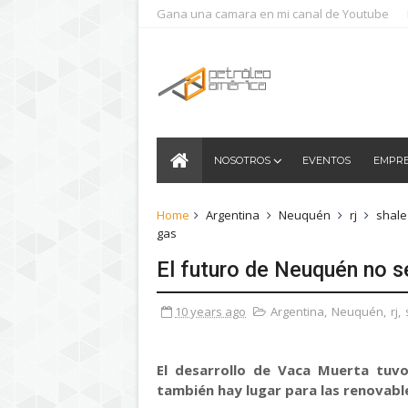
Gana una camara en mi canal de Youtube
NOSOTROS
EVENTOS
EMPR
Home
Argentina
Neuquén
rj
shale
gas
El futuro de Neuquén no s
10 years ago
Argentina
,
Neuquén
,
rj
,
El desarrollo de Vaca Muerta tuvo
también hay lugar para las renovabl