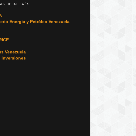
AS DE INTERÉS
A
terio Energía y Petróleo Venezuela
RICE
o
rs Venezuela
a Inversiones