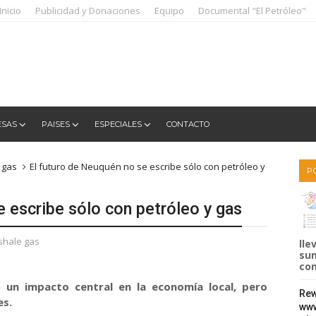
Inicio
Publicidad y Donaciones
Equipo
Documental "El Petróleo"
ESAS
PAISES
ESPECIALES
CONTACTO
 gas
El futuro de Neuquén no se escribe sólo con petróleo y
P
e escribe sólo con petróleo y gas
shale gas
lle
sum
com
 un impacto central en la economía local, pero
Rew
es.
www