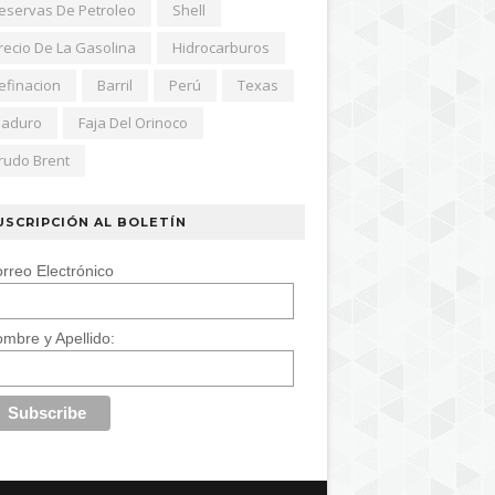
eservas De Petroleo
Shell
recio De La Gasolina
Hidrocarburos
efinacion
Barril
Perú
Texas
aduro
Faja Del Orinoco
rudo Brent
USCRIPCIÓN AL BOLETÍN
rreo Electrónico
mbre y Apellido: