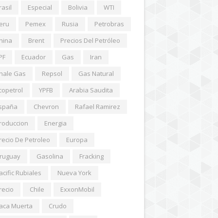
rasil
Especial
Bolivia
WTI
eru
Pemex
Rusia
Petrobras
hina
Brent
Precios Del Petróleo
PF
Ecuador
Gas
Iran
hale Gas
Repsol
Gas Natural
copetrol
YPFB
Arabia Saudita
spaña
Chevron
Rafael Ramirez
roduccion
Energia
recio De Petroleo
Europa
ruguay
Gasolina
Fracking
acific Rubiales
Nueva York
recio
Chile
ExxonMobil
aca Muerta
Crudo