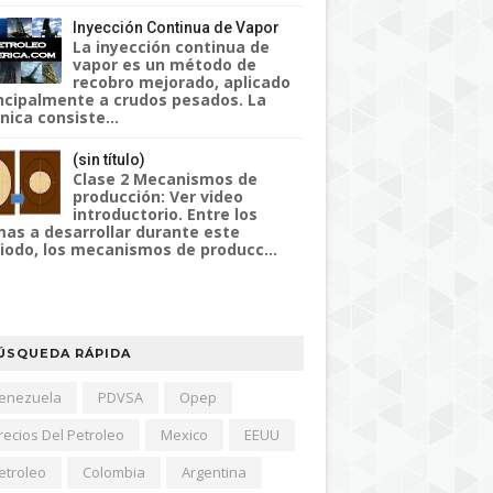
Inyección Continua de Vapor
La inyección continua de
vapor es un método de
recobro mejorado, aplicado
ncipalmente a crudos pesados. La
nica consiste...
(sin título)
Clase 2 Mecanismos de
producción: Ver video
introductorio. Entre los
as a desarrollar durante este
iodo, los mecanismos de producc...
ÚSQUEDA RÁPIDA
enezuela
PDVSA
Opep
recios Del Petroleo
Mexico
EEUU
etroleo
Colombia
Argentina