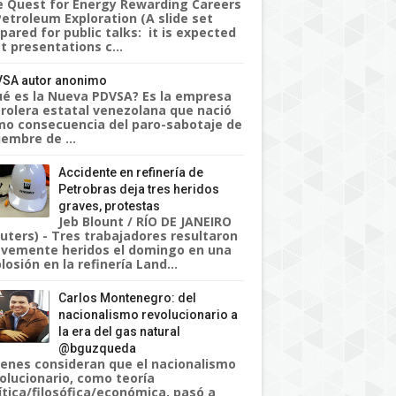
 Quest for Energy Rewarding Careers
Petroleum Exploration (A slide set
pared for public talks: it is expected
t presentations c...
SA autor anonimo
é es la Nueva PDVSA? Es la empresa
rolera estatal venezolana que nació
o consecuencia del paro-sabotaje de
iembre de ...
Accidente en refinería de
Petrobras deja tres heridos
graves, protestas
Jeb Blount / RÍO DE JANEIRO
uters) - Tres trabajadores resultaron
vemente heridos el domingo en una
losión en la refinería Land...
Carlos Montenegro: del
nacionalismo revolucionario a
la era del gas natural
@bguzqueda
enes consideran que el nacionalismo
olucionario, como teoría
ítica/filosófica/económica, pasó a