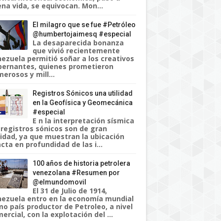
na vida, se equivocan. Mon...
El milagro que se fue #Petróleo
@humbertojaimesq #especial
La desaparecida bonanza
que vivió recientemente
ezuela permitió soñar a los creativos
ernantes, quienes prometieron
erosos y mill...
Registros Sónicos una utilidad
en la Geofísica y Geomecánica
#especial
E n la interpretación sísmica
 registros sónicos son de gran
lidad, ya que muestran la ubicación
cta en profundidad de las i...
100 años de historia petrolera
venezolana #Resumen por
@elmundomovil
El 31 de Julio de 1914,
ezuela entro en la economía mundial
o país productor de Petroleo, a nivel
ercial, con la explotación del ...