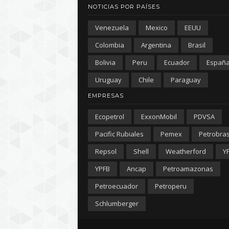
NOTICIAS POR PAÍSES
Venezuela
Mexico
EEUU
Colombia
Argentina
Brasil
Bolivia
Peru
Ecuador
Españ
Uruguay
Chile
Paraguay
EMPRESAS
Ecopetrol
ExxonMobil
PDVSA
Pacific Rubiales
Pemex
Petrobra
Repsol
Shell
Weatherford
Y
YPFB
Ancap
Petroamazonas
Petroecuador
Petroperu
Schlumberger