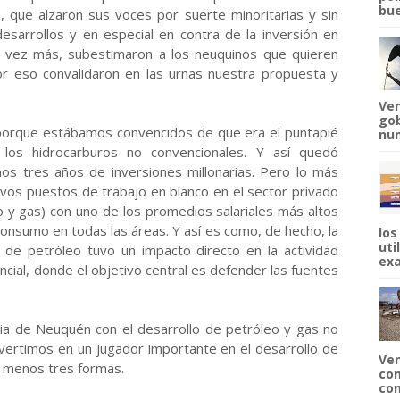
bue
 que alzaron sus voces por suerte minoritarias y sin
esarrollos y en especial en contra de la inversión en
a vez más, subestimaron a los neuquinos que quieren
por eso convalidaron en las urnas nuestra propuesta y
Ven
gob
porque estábamos convencidos de que era el puntapié
num
 los hidrocarburos no convencionales. Y así quedó
mos tres años de inversiones millonarias. Pero lo más
os puestos de trabajo en blanco en el sector privado
o y gas) con uno de los promedios salariales más altos
consumo en todas las áreas. Y así es como, de hecho, la
los
uti
il de petróleo tuvo un impacto directo en la actividad
exa
cial, donde el objetivo central es defender las fuentes
ia de Neuquén con el desarrollo de petróleo y gas no
vertimos en un jugador importante en el desarrollo de
Ven
al menos tres formas.
com
com