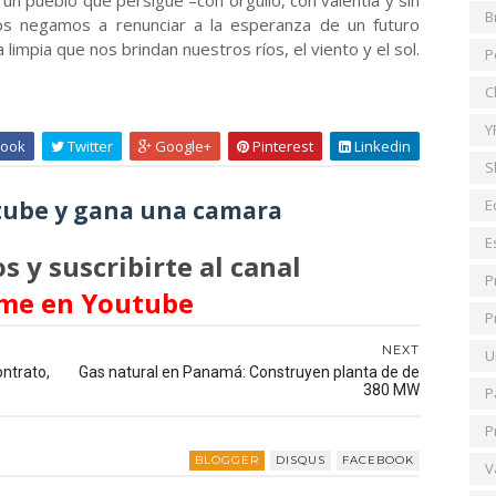
n pueblo que persigue –con orgullo, con valentía y sin
B
os negamos a renunciar a la esperanza de un futuro
 limpia que nos brindan nuestros ríos, el viento y el sol.
P
C
Y
ook
Twitter
Google+
Pinterest
Linkedin
S
ube y gana una camara
E
E
s y suscribirte al canal
P
me en Youtube
P
NEXT
U
ntrato,
Gas natural en Panamá: Construyen planta de de
380 MW
P
P
BLOGGER
DISQUS
FACEBOOK
V