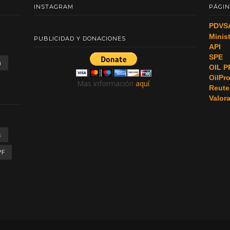
INSTAGRAM
PÁGIN
PDVS
Minis
PUBLICIDAD Y DONACIONES
API
SPE
a
OIL P
OilPr
Mas información
aquí
.
Reute
Valor
s
PF