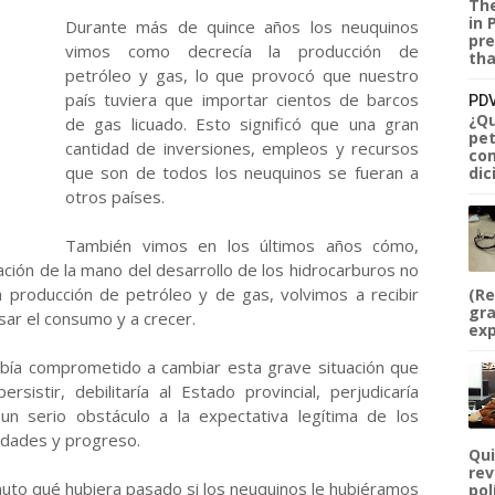
The
in 
Durante más de quince años los neuquinos
pre
vimos como decrecía la producción de
tha
petróleo y gas, lo que provocó que nuestro
país tuviera que importar cientos de barcos
PDV
¿Qu
de gas licuado. Esto significó que una gran
pet
cantidad de inversiones, empleos y recursos
com
que son de todos los neuquinos se fueran a
dic
otros países.
También vimos en los últimos años cómo,
ción de la mano del desarrollo de los hidrocarburos no
a producción de petróleo y de gas, volvimos a recibir
(Re
gra
sar el consumo y a crecer.
exp
ía comprometido a cambiar esta grave situación que
sistir, debilitaría al Estado provincial, perjudicaría
un serio obstáculo a la expectativa legítima de los
idades y progreso.
Qui
rev
to qué hubiera pasado si los neuquinos le hubiéramos
pol