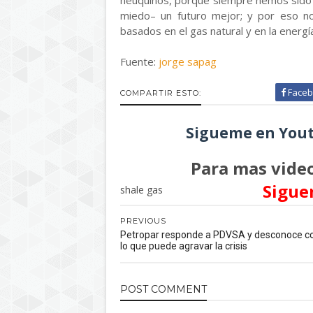
neuquinos, porque siempre hemos sido u
miedo– un futuro mejor; y por eso n
basados en el gas natural y en la energía
Fuente:
jorge sapag
Faceb
COMPARTIR ESTO:
Sigueme en Yout
Para mas video
Sigue
shale gas
PREVIOUS
Petropar responde a PDVSA y desconoce co
lo que puede agravar la crisis
POST
COMMENT