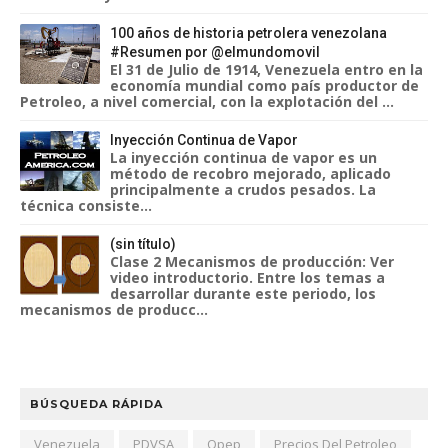
100 años de historia petrolera venezolana
#Resumen por @elmundomovil
El 31 de Julio de 1914, Venezuela entro en la
economía mundial como país productor de
Petroleo, a nivel comercial, con la explotación del ...
Inyección Continua de Vapor
La inyección continua de vapor es un
método de recobro mejorado, aplicado
principalmente a crudos pesados. La
técnica consiste...
(sin título)
Clase 2 Mecanismos de producción: Ver
video introductorio. Entre los temas a
desarrollar durante este periodo, los
mecanismos de producc...
BÚSQUEDA RÁPIDA
Venezuela
PDVSA
Opep
Precios Del Petroleo