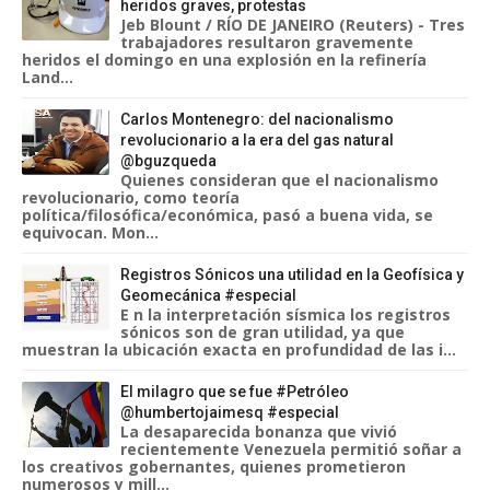
heridos graves, protestas
Jeb Blount / RÍO DE JANEIRO (Reuters) - Tres
trabajadores resultaron gravemente
heridos el domingo en una explosión en la refinería
Land...
Carlos Montenegro: del nacionalismo
revolucionario a la era del gas natural
@bguzqueda
Quienes consideran que el nacionalismo
revolucionario, como teoría
política/filosófica/económica, pasó a buena vida, se
equivocan. Mon...
Registros Sónicos una utilidad en la Geofísica y
Geomecánica #especial
E n la interpretación sísmica los registros
sónicos son de gran utilidad, ya que
muestran la ubicación exacta en profundidad de las i...
El milagro que se fue #Petróleo
@humbertojaimesq #especial
La desaparecida bonanza que vivió
recientemente Venezuela permitió soñar a
los creativos gobernantes, quienes prometieron
numerosos y mill...