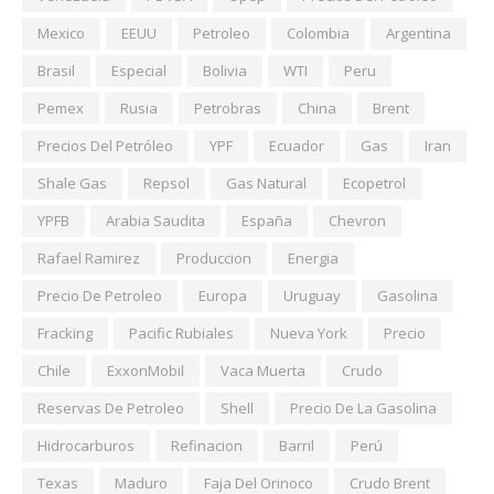
Mexico
EEUU
Petroleo
Colombia
Argentina
Brasil
Especial
Bolivia
WTI
Peru
Pemex
Rusia
Petrobras
China
Brent
Precios Del Petróleo
YPF
Ecuador
Gas
Iran
Shale Gas
Repsol
Gas Natural
Ecopetrol
YPFB
Arabia Saudita
España
Chevron
Rafael Ramirez
Produccion
Energia
Precio De Petroleo
Europa
Uruguay
Gasolina
Fracking
Pacific Rubiales
Nueva York
Precio
Chile
ExxonMobil
Vaca Muerta
Crudo
Reservas De Petroleo
Shell
Precio De La Gasolina
Hidrocarburos
Refinacion
Barril
Perú
Texas
Maduro
Faja Del Orinoco
Crudo Brent