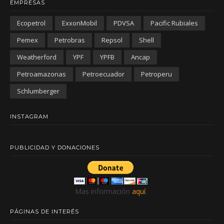
EMPRESAS
Ecopetrol
ExxonMobil
PDVSA
Pacific Rubiales
Pemex
Petrobras
Repsol
Shell
Weatherford
YPF
YPFB
Ancap
Petroamazonas
Petroecuador
Petroperu
Schlumberger
INSTAGRAM
PUBLICIDAD Y DONACIONES
Mas información
aquí
.
PÁGINAS DE INTERÉS