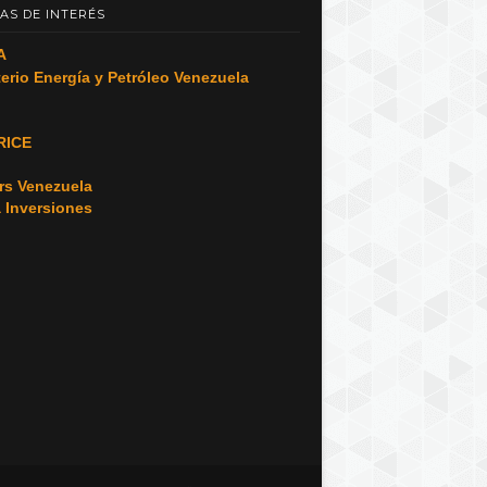
AS DE INTERÉS
A
terio Energía y Petróleo Venezuela
RICE
o
rs Venezuela
a Inversiones