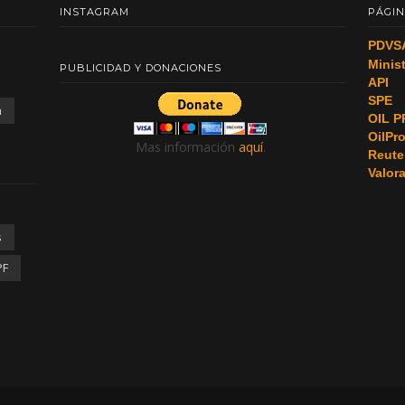
INSTAGRAM
PÁGIN
PDVS
Minis
PUBLICIDAD Y DONACIONES
API
SPE
a
OIL P
OilPr
Mas información
aquí
.
Reute
Valor
s
PF