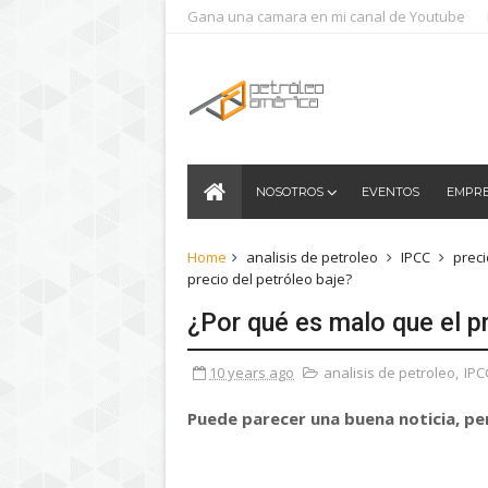
Gana una camara en mi canal de Youtube
NOSOTROS
EVENTOS
EMPR
Home
analisis de petroleo
IPCC
preci
precio del petróleo baje?
¿Por qué es malo que el pr
10 years ago
analisis de petroleo
,
IPC
Puede parecer una buena noticia, per