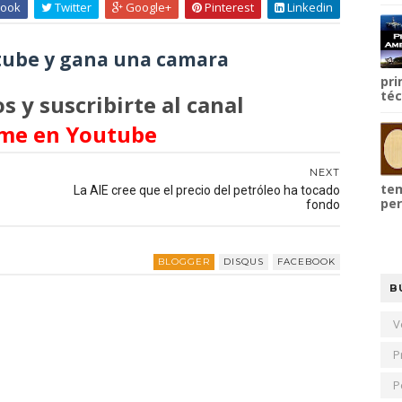
ook
Twitter
Google+
Pinterest
Linkedin
ube y gana una camara
pri
téc
s y suscribirte al canal
me en Youtube
NEXT
tem
La AIE cree que el precio del petróleo ha tocado
per
fondo
BLOGGER
DISQUS
FACEBOOK
B
V
P
P