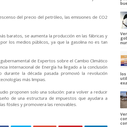
bue
descenso del precio del petróleo, las emisiones de CO2
Ven
ás baratos, se aumenta la producción en las fábricas y
gob
por los medios públicos, ya que la gasolina no es tan
num
ergubernamental de Expertos sobre el Cambio Climático
encia Internacional de Energía ha llegado a la conclusión
eo durante la década pasada promovió la revolución
los
uti
tecnologías más limpias.
exa
tudio proponen solo una solución: para volver a reducir
diseño de una estructura de impuestos que ayudara a
ías fósiles y promoviera las renovables.
Ven
com
com