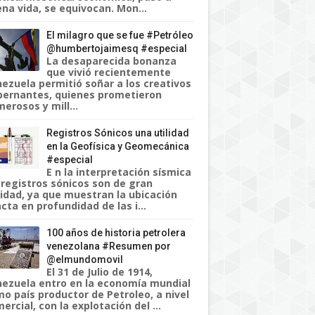
na vida, se equivocan. Mon...
El milagro que se fue #Petróleo
@humbertojaimesq #especial
La desaparecida bonanza
que vivió recientemente
ezuela permitió soñar a los creativos
ernantes, quienes prometieron
erosos y mill...
Registros Sónicos una utilidad
en la Geofísica y Geomecánica
#especial
E n la interpretación sísmica
 registros sónicos son de gran
lidad, ya que muestran la ubicación
cta en profundidad de las i...
100 años de historia petrolera
venezolana #Resumen por
@elmundomovil
El 31 de Julio de 1914,
ezuela entro en la economía mundial
o país productor de Petroleo, a nivel
ercial, con la explotación del ...