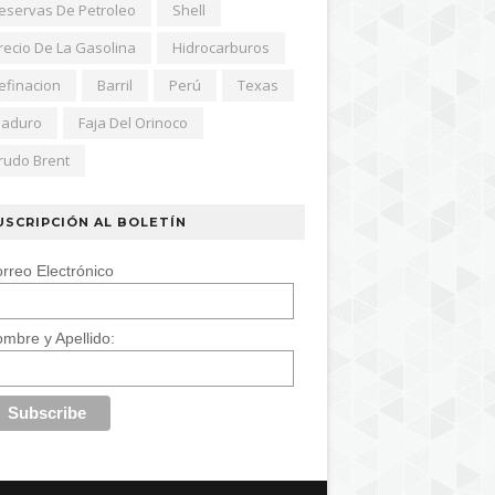
eservas De Petroleo
Shell
recio De La Gasolina
Hidrocarburos
efinacion
Barril
Perú
Texas
aduro
Faja Del Orinoco
rudo Brent
USCRIPCIÓN AL BOLETÍN
rreo Electrónico
mbre y Apellido: