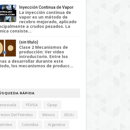
Inyección Continua de Vapor
La inyección continua de
vapor es un método de
recobro mejorado, aplicado
ncipalmente a crudos pesados. La
nica consiste...
(sin título)
Clase 2 Mecanismos de
producción: Ver video
introductorio. Entre los
as a desarrollar durante este
iodo, los mecanismos de producc...
ÚSQUEDA RÁPIDA
enezuela
PDVSA
Opep
recios Del Petroleo
Mexico
EEUU
etroleo
Colombia
Argentina