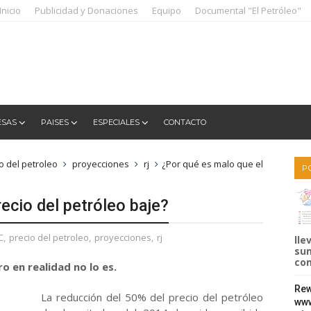
Inicio
Publicidad y Donaciones
Equipo
Documental "El Petróleo"
ESAS
PAISES
ESPECIALES
CONTACTO
o del petroleo
proyecciones
rj
¿Por qué es malo que el
P
ecio del petróleo baje?
C
,
precio del petroleo
,
proyecciones
,
rj
lle
sum
com
o en realidad no lo es.
Rew
La reducción del 50% del precio del petróleo
www