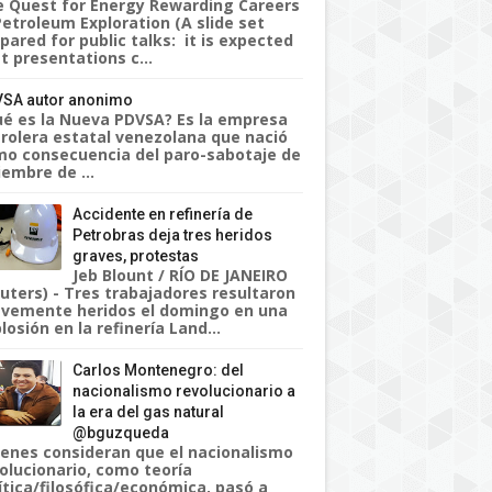
 Quest for Energy Rewarding Careers
Petroleum Exploration (A slide set
pared for public talks: it is expected
t presentations c...
SA autor anonimo
é es la Nueva PDVSA? Es la empresa
rolera estatal venezolana que nació
o consecuencia del paro-sabotaje de
iembre de ...
Accidente en refinería de
Petrobras deja tres heridos
graves, protestas
Jeb Blount / RÍO DE JANEIRO
uters) - Tres trabajadores resultaron
vemente heridos el domingo en una
losión en la refinería Land...
Carlos Montenegro: del
nacionalismo revolucionario a
la era del gas natural
@bguzqueda
enes consideran que el nacionalismo
olucionario, como teoría
ítica/filosófica/económica, pasó a