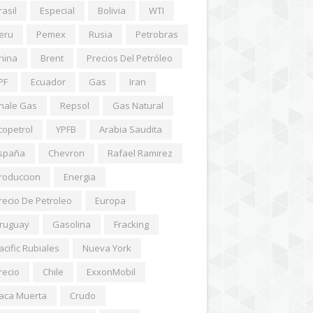
rasil
Especial
Bolivia
WTI
eru
Pemex
Rusia
Petrobras
hina
Brent
Precios Del Petróleo
PF
Ecuador
Gas
Iran
hale Gas
Repsol
Gas Natural
copetrol
YPFB
Arabia Saudita
spaña
Chevron
Rafael Ramirez
roduccion
Energia
recio De Petroleo
Europa
ruguay
Gasolina
Fracking
acific Rubiales
Nueva York
recio
Chile
ExxonMobil
aca Muerta
Crudo