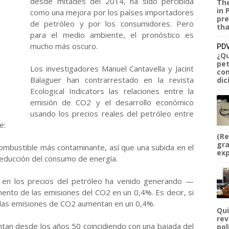
desde mitades del 2014, ha sido percibida
The
in 
como una mejora por los países importadores
pre
de petróleo y por los consumidores. Pero
tha
para el medio ambiente, el pronóstico es
mucho más oscuro.
PDV
¿Qu
pet
Los investigadores Manuel Cantavella y Jacint
com
Balaguer han contrarrestado en la revista
dic
Ecological Indicators las relaciones entre la
emisión de CO2 y el desarrollo económico
usando los precios reales del petróleo entre
e:
(Re
gra
combustible más contaminante, así que una subida en el
exp
 reducción del consumo de energía.
 en los precios del petróleo ha venido generando —
nto de las emisiones del CO2 en un 0,4%. Es decir, si
, las emisiones de CO2 aumentan en un 0,4%.
Qui
rev
tan desde los años 50 coincidiendo con una bajada del
pol