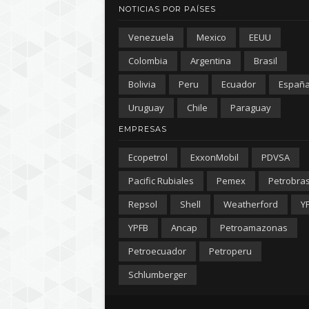
NOTICIAS POR PAÍSES
Venezuela
Mexico
EEUU
Colombia
Argentina
Brasil
Bolivia
Peru
Ecuador
Españ
Uruguay
Chile
Paraguay
EMPRESAS
Ecopetrol
ExxonMobil
PDVSA
Pacific Rubiales
Pemex
Petrobra
Repsol
Shell
Weatherford
Y
YPFB
Ancap
Petroamazonas
Petroecuador
Petroperu
Schlumberger