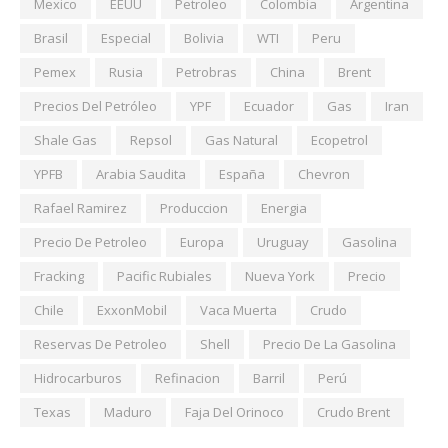
Mexico
EEUU
Petroleo
Colombia
Argentina
Brasil
Especial
Bolivia
WTI
Peru
Pemex
Rusia
Petrobras
China
Brent
Precios Del Petróleo
YPF
Ecuador
Gas
Iran
Shale Gas
Repsol
Gas Natural
Ecopetrol
YPFB
Arabia Saudita
España
Chevron
Rafael Ramirez
Produccion
Energia
Precio De Petroleo
Europa
Uruguay
Gasolina
Fracking
Pacific Rubiales
Nueva York
Precio
Chile
ExxonMobil
Vaca Muerta
Crudo
Reservas De Petroleo
Shell
Precio De La Gasolina
Hidrocarburos
Refinacion
Barril
Perú
Texas
Maduro
Faja Del Orinoco
Crudo Brent