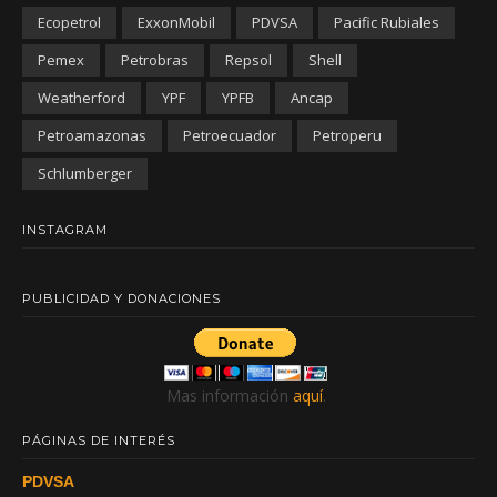
Ecopetrol
ExxonMobil
PDVSA
Pacific Rubiales
Pemex
Petrobras
Repsol
Shell
Weatherford
YPF
YPFB
Ancap
Petroamazonas
Petroecuador
Petroperu
Schlumberger
INSTAGRAM
PUBLICIDAD Y DONACIONES
Mas información
aquí
.
PÁGINAS DE INTERÉS
PDVSA