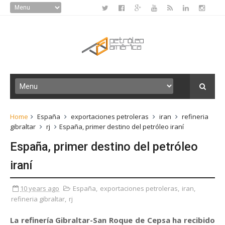
Home
España
exportaciones petroleras
iran
refineria
gibraltar
rj
España, primer destino del petróleo iraní
España, primer destino del petróleo
iraní
10 years ago
España
,
exportaciones petroleras
,
iran
,
refineria gibraltar
,
rj
La refinería Gibraltar-San Roque de Cepsa ha recibido