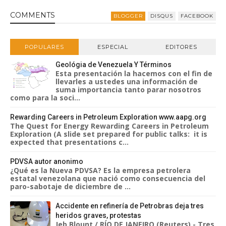
COMMENT
S
BLOGGER
DISQUS
FACEBOOK
POPULARES
ESPECIAL
EDITORES
Geológia de Venezuela Y Términos
Esta presentación la hacemos con el fin de
llevarles a ustedes una información de
suma importancia tanto parar nosotros
como para la soci...
Rewarding Careers in Petroleum Exploration www.aapg.org
The Quest for Energy Rewarding Careers in Petroleum
Exploration (A slide set prepared for public talks: it is
expected that presentations c...
PDVSA autor anonimo
¿Qué es la Nueva PDVSA? Es la empresa petrolera
estatal venezolana que nació como consecuencia del
paro-sabotaje de diciembre de ...
Accidente en refinería de Petrobras deja tres
heridos graves, protestas
Jeb Blount / RÍO DE JANEIRO (Reuters) - Tres