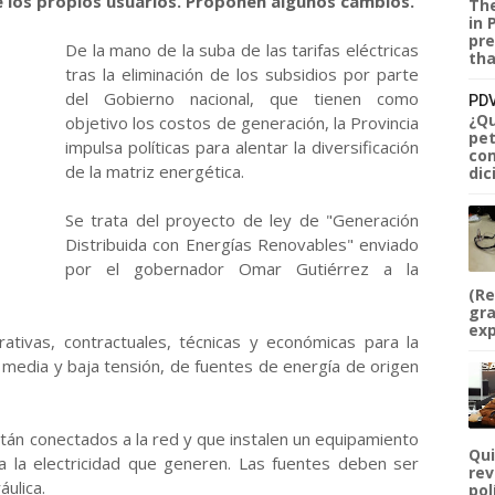
 los propios usuarios. Proponen algunos cambios.
The
in 
pre
De la mano de la suba de las tarifas eléctricas
tha
tras la eliminación de los subsidios por parte
del Gobierno nacional, que tienen como
PDV
¿Qu
objetivo los costos de generación, la Provincia
pet
impulsa políticas para alentar la diversificación
com
de la matriz energética.
dic
Se trata del proyecto de ley de "Generación
Distribuida con Energías Renovables" enviado
por el gobernador Omar Gutiérrez a la
(Re
gra
exp
rativas, contractuales, técnicas y económicas para la
n media y baja tensión, de fuentes de energía de origen
tán conectados a la red y que instalen un equipamiento
Qui
a la electricidad que generen. Las fuentes deben ser
rev
áulica.
pol