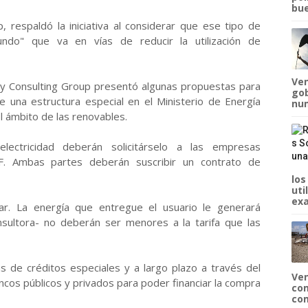
bue
, respaldó la iniciativa al considerar que ese tipo de
mundo" que va en vías de reducir la utilización de
Ven
gy Consulting Group presentó algunas propuestas para
gob
e una estructura especial en el Ministerio de Energía
num
el ámbito de las renovables.
lectricidad deberán solicitárselo a las empresas
F. Ambas partes deberán suscribir un contrato de
los
uti
exa
gar. La energía que entregue el usuario le generará
sultora- no deberán ser menores a la tarifa que las
as de créditos especiales y a largo plazo a través del
Ven
ncos públicos y privados para poder financiar la compra
com
com