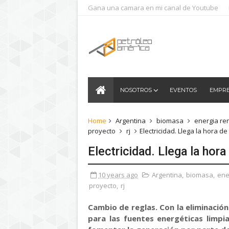
Gana una camara en mi canal de Youtube
NOSOTROS
EVENTOS
EMPR
Home
Argentina
biomasa
energia re
proyecto
rj
Electricidad. Llega la hora d
Electricidad. Llega la hor
10 years ago
Argentina
,
biomasa
,
ene
proyecto
,
rj
Cambio de reglas. Con la eliminación
para las fuentes energéticas limpi