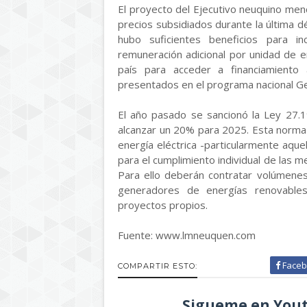
El proyecto del Ejecutivo neuquino men
precios subsidiados durante la última d
hubo suficientes beneficios para in
remuneración adicional por unidad de e
país para acceder a financiamiento
presentados en el programa nacional G
El año pasado se sancionó la Ley 27.
alcanzar un 20% para 2025. Esta norma 
energía eléctrica -particularmente aqu
para el cumplimiento individual de las m
Para ello deberán contratar volúmene
generadores de energías renovable
proyectos propios.
Fuente: www.lmneuquen.com
Faceb
COMPARTIR ESTO:
Sigueme en Yout