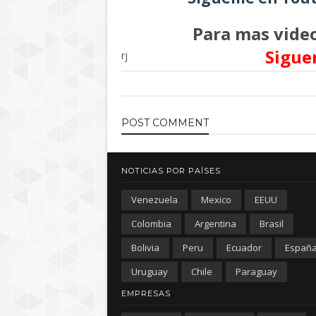
Para mas video
Sigue
rj
POST
COMMENT
NOTICIAS POR PAÍSES
Venezuela
Mexico
EEUU
Colombia
Argentina
Brasil
Bolivia
Peru
Ecuador
Españ
Uruguay
Chile
Paraguay
EMPRESAS