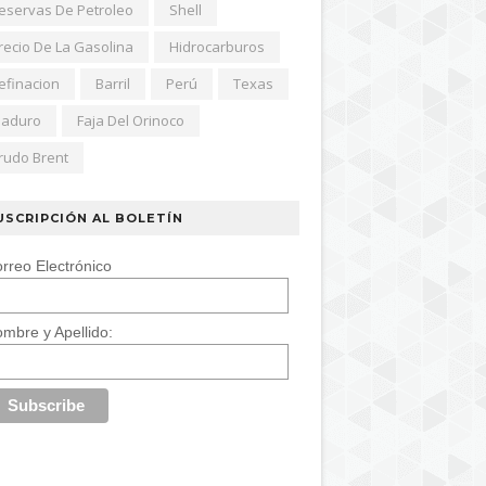
eservas De Petroleo
Shell
recio De La Gasolina
Hidrocarburos
efinacion
Barril
Perú
Texas
aduro
Faja Del Orinoco
rudo Brent
USCRIPCIÓN AL BOLETÍN
rreo Electrónico
mbre y Apellido: