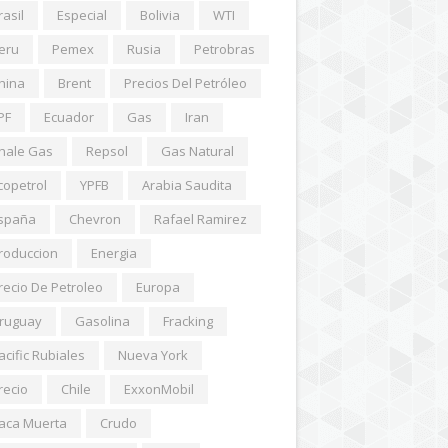
rasil
Especial
Bolivia
WTI
eru
Pemex
Rusia
Petrobras
hina
Brent
Precios Del Petróleo
PF
Ecuador
Gas
Iran
hale Gas
Repsol
Gas Natural
copetrol
YPFB
Arabia Saudita
spaña
Chevron
Rafael Ramirez
roduccion
Energia
recio De Petroleo
Europa
ruguay
Gasolina
Fracking
acific Rubiales
Nueva York
recio
Chile
ExxonMobil
aca Muerta
Crudo