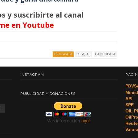
s y suscribirte al canal
me en Youtube
BLOGGER
DISQUS
FACEBOOK
INSTAGRAM
PÁGIN
PDVS
Minis
PUBLICIDAD Y DONACIONES
API
SPE
a
OIL P
OilPr
Mas información
aquí
.
Reute
Valor