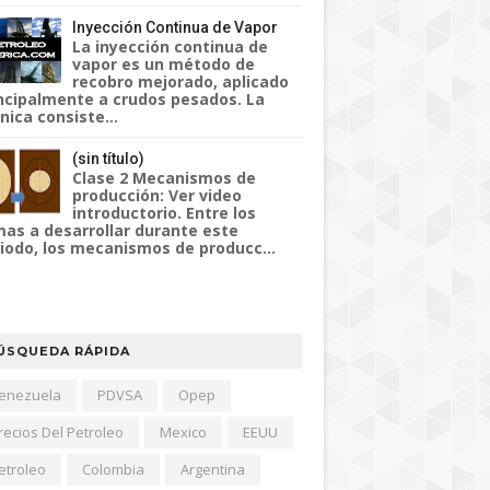
Inyección Continua de Vapor
La inyección continua de
vapor es un método de
recobro mejorado, aplicado
ncipalmente a crudos pesados. La
nica consiste...
(sin título)
Clase 2 Mecanismos de
producción: Ver video
introductorio. Entre los
as a desarrollar durante este
iodo, los mecanismos de producc...
ÚSQUEDA RÁPIDA
enezuela
PDVSA
Opep
recios Del Petroleo
Mexico
EEUU
etroleo
Colombia
Argentina