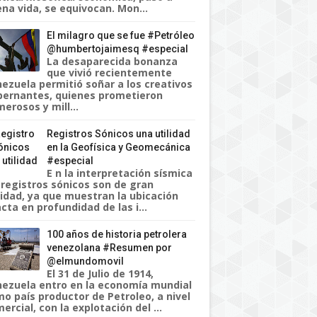
na vida, se equivocan. Mon...
El milagro que se fue #Petróleo
@humbertojaimesq #especial
La desaparecida bonanza
que vivió recientemente
ezuela permitió soñar a los creativos
ernantes, quienes prometieron
erosos y mill...
Registros Sónicos una utilidad
en la Geofísica y Geomecánica
#especial
E n la interpretación sísmica
 registros sónicos son de gran
lidad, ya que muestran la ubicación
cta en profundidad de las i...
100 años de historia petrolera
venezolana #Resumen por
@elmundomovil
El 31 de Julio de 1914,
ezuela entro en la economía mundial
o país productor de Petroleo, a nivel
ercial, con la explotación del ...