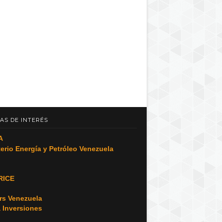
AS DE INTERÉS
A
terio Energía y Petróleo Venezuela
RICE
o
rs Venezuela
a Inversiones