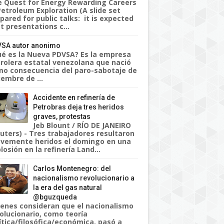
 Quest for Energy Rewarding Careers
Petroleum Exploration (A slide set
pared for public talks: it is expected
t presentations c...
SA autor anonimo
é es la Nueva PDVSA? Es la empresa
rolera estatal venezolana que nació
o consecuencia del paro-sabotaje de
iembre de ...
Accidente en refinería de
Petrobras deja tres heridos
graves, protestas
Jeb Blount / RÍO DE JANEIRO
uters) - Tres trabajadores resultaron
vemente heridos el domingo en una
losión en la refinería Land...
Carlos Montenegro: del
nacionalismo revolucionario a
la era del gas natural
@bguzqueda
enes consideran que el nacionalismo
olucionario, como teoría
ítica/filosófica/económica, pasó a