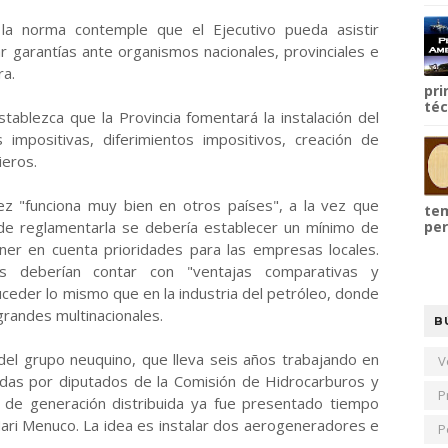
la norma contemple que el Ejecutivo pueda asistir
r garantías ante organismos nacionales, provinciales e
ra.
pri
téc
stablezca que la Provincia fomentará la instalación del
impositivas, diferimientos impositivos, creación de
ieros.
rrez "funciona muy bien en otros países", a la vez que
tem
 de reglamentarla se debería establecer un mínimo de
per
ener en cuenta prioridades para las empresas locales.
os deberían contar con "ventajas comparativas y
uceder lo mismo que en la industria del petróleo, donde
grandes multinacionales.
B
l grupo neuquino, que lleva seis años trabajando en
V
bidas por diputados de la Comisión de Hidrocarburos y
P
 de generación distribuida ya fue presentado tiempo
ari Menuco. La idea es instalar dos aerogeneradores e
P