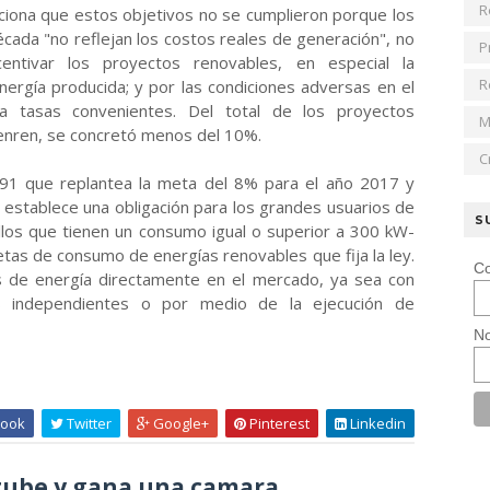
R
ciona que estos objetivos no se cumplieron porque los
écada "no reflejan los costos reales de generación", no
P
centivar los proyectos renovables, en especial la
R
nergía producida; y por las condiciones adversas en el
 a tasas convenientes. Del total de los proyectos
M
enren, se concretó menos del 10%.
C
191 que replantea la meta del 8% para el año 2017 y
establece una obligación para los grandes usuarios de
S
ellos que tienen un consumo igual o superior a 300 kW-
etas de consumo de energías renovables que fija la ley.
Co
s de energía directamente en el mercado, ya sea con
s independientes o por medio de la ejecución de
No
ook
Twitter
Google+
Pinterest
Linkedin
ube y gana una camara