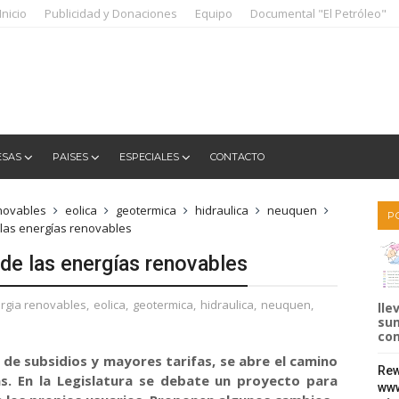
Inicio
Publicidad y Donaciones
Equipo
Documental "El Petróleo"
ESAS
PAISES
ESPECIALES
CONTACTO
novables
eolica
geotermica
hidraulica
neuquen
P
e las energías renovables
a de las energías renovables
rgia renovables
,
eolica
,
geotermica
,
hidraulica
,
neuquen
,
lle
sum
com
 de subsidios y mayores tarifas, se abre el camino
Rew
as. En la Legislatura se debate un proyecto para
www