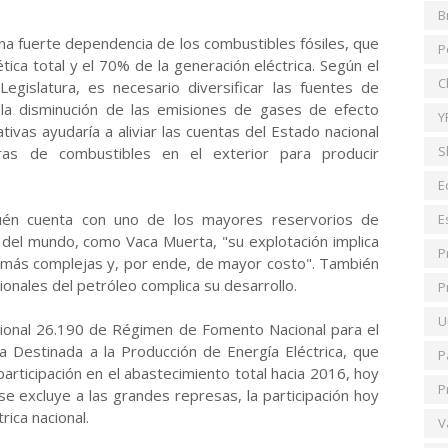
B
na fuerte dependencia de los combustibles fósiles, que
P
ica total y el 70% de la generación eléctrica. Según el
C
egislatura, es necesario diversificar las fuentes de
 la disminución de las emisiones de gases de efecto
Y
tivas ayudaría a aliviar las cuentas del Estado nacional
S
as de combustibles en el exterior para producir
E
én cuenta con uno de los mayores reservorios de
E
 del mundo, como Vaca Muerta, "su explotación implica
P
s más complejas y, por ende, de mayor costo". También
cionales del petróleo complica su desarrollo.
P
U
cional 26.190 de Régimen de Fomento Nacional para el
Destinada a la Producción de Energía Eléctrica, que
P
articipación en el abastecimiento total hacia 2016, hoy
P
se excluye a las grandes represas, la participación hoy
rica nacional.
V