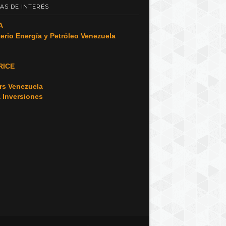
AS DE INTERÉS
A
terio Energía y Petróleo Venezuela
RICE
o
rs Venezuela
a Inversiones