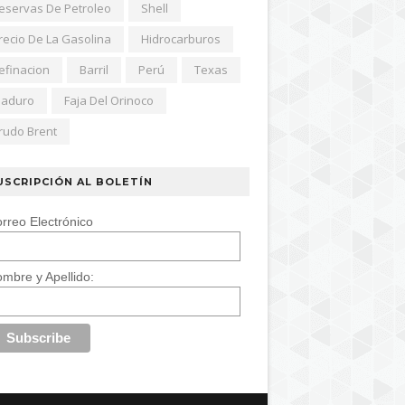
eservas De Petroleo
Shell
recio De La Gasolina
Hidrocarburos
efinacion
Barril
Perú
Texas
aduro
Faja Del Orinoco
rudo Brent
USCRIPCIÓN AL BOLETÍN
rreo Electrónico
mbre y Apellido: