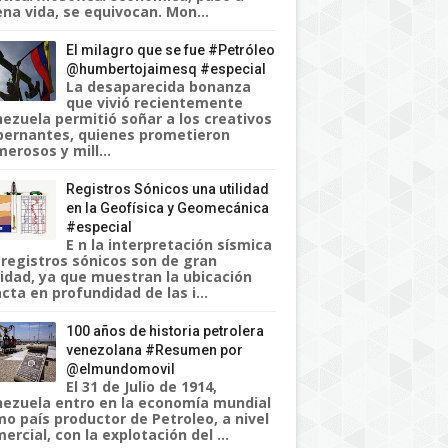
na vida, se equivocan. Mon...
El milagro que se fue #Petróleo
@humbertojaimesq #especial
La desaparecida bonanza
que vivió recientemente
ezuela permitió soñar a los creativos
ernantes, quienes prometieron
erosos y mill...
Registros Sónicos una utilidad
en la Geofísica y Geomecánica
#especial
E n la interpretación sísmica
 registros sónicos son de gran
lidad, ya que muestran la ubicación
cta en profundidad de las i...
100 años de historia petrolera
venezolana #Resumen por
@elmundomovil
El 31 de Julio de 1914,
ezuela entro en la economía mundial
o país productor de Petroleo, a nivel
ercial, con la explotación del ...