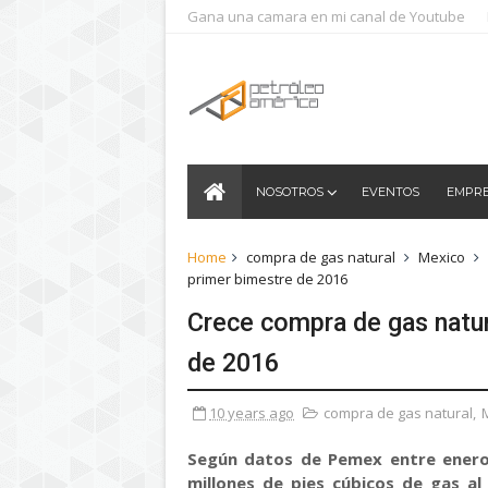
Gana una camara en mi canal de Youtube
NOSOTROS
EVENTOS
EMPR
Home
compra de gas natural
Mexico
primer bimestre de 2016
Crece compra de gas natur
de 2016
10 years ago
compra de gas natural
,
Según datos de Pemex entre enero 
millones de pies cúbicos de gas al