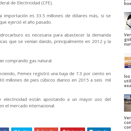
eral de Electricidad (CFE).
bue
a importación es 33.5 millones de dólares más, si se
que ejerció el año pasado.
idrocarburo es necesaria para abastecer la demanda
Ven
gob
ríticas que se venían dando, principalmente en 2012 y la
num
úan comprando gas natural.
eciendo, Pemex registró una baja de 7.3 por ciento en
los
30 millones de pies cúbicos diarios en 2015 a seis mil
uti
exa
de electricidad están apostando a un mayor uso del
en el mercado internacional.
Ven
com
com