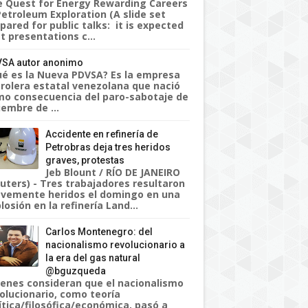
 Quest for Energy Rewarding Careers
Petroleum Exploration (A slide set
pared for public talks: it is expected
t presentations c...
SA autor anonimo
é es la Nueva PDVSA? Es la empresa
rolera estatal venezolana que nació
o consecuencia del paro-sabotaje de
iembre de ...
Accidente en refinería de
Petrobras deja tres heridos
graves, protestas
Jeb Blount / RÍO DE JANEIRO
uters) - Tres trabajadores resultaron
vemente heridos el domingo en una
losión en la refinería Land...
Carlos Montenegro: del
nacionalismo revolucionario a
la era del gas natural
@bguzqueda
enes consideran que el nacionalismo
olucionario, como teoría
ítica/filosófica/económica, pasó a