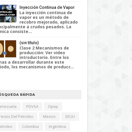
Inyección Continua de Vapor
La inyección continua de
vapor es un método de
recobro mejorado, aplicado
ncipalmente a crudos pesados. La
nica consiste...
(sin título)
Clase 2 Mecanismos de
producción: Ver video
introductorio. Entre los
as a desarrollar durante este
iodo, los mecanismos de producc...
ÚSQUEDA RÁPIDA
enezuela
PDVSA
Opep
recios Del Petroleo
Mexico
EEUU
etroleo
Colombia
Argentina