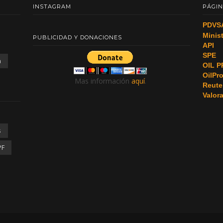
INSTAGRAM
PÁGIN
PDVS
Minis
PUBLICIDAD Y DONACIONES
API
SPE
a
OIL P
OilPr
Mas información
aquí
.
Reute
Valor
s
PF