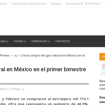
Inicio
Publicidad y Donaciones
Equipo
Documental "El Petróleo"
ESAS
PAISES
ESPECIALES
CONTACTO
Pemex
rj
Crece compra de gas natural en México en el
P
al en México en el primer bimestre
lle
sum
com
Mexico
,
Pemex
,
rj
Rew
y febrero se compraron al extranjero mil 710.1
www
 día, cifra que representa un aumento de 46.9%,