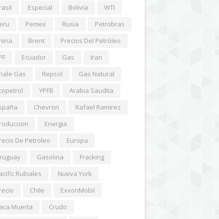
rasil
Especial
Bolivia
WTI
eru
Pemex
Rusia
Petrobras
hina
Brent
Precios Del Petróleo
PF
Ecuador
Gas
Iran
hale Gas
Repsol
Gas Natural
copetrol
YPFB
Arabia Saudita
spaña
Chevron
Rafael Ramirez
roduccion
Energia
recio De Petroleo
Europa
ruguay
Gasolina
Fracking
acific Rubiales
Nueva York
recio
Chile
ExxonMobil
aca Muerta
Crudo