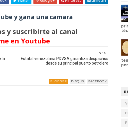
ook
Twitter
Google+
Pinterest
Linkedin
ube y gana una camara
pri
s y suscribirte al canal
téc
me en Youtube
NEXT
 la
Estatal venezolana PDVSA garantiza despachos
tem
desde su principal puerto petrolero
per
BLOGGER
DISQUS
FACEBOOK
B
V
P
P