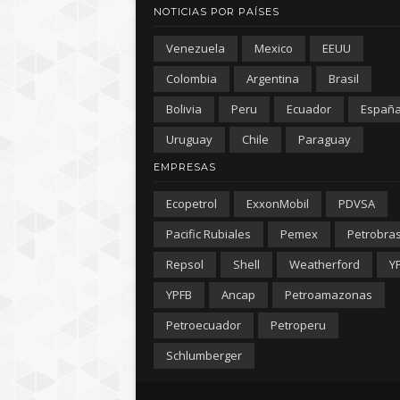
NOTICIAS POR PAÍSES
Venezuela
Mexico
EEUU
Colombia
Argentina
Brasil
Bolivia
Peru
Ecuador
Españ
Uruguay
Chile
Paraguay
EMPRESAS
Ecopetrol
ExxonMobil
PDVSA
Pacific Rubiales
Pemex
Petrobra
Repsol
Shell
Weatherford
Y
YPFB
Ancap
Petroamazonas
Petroecuador
Petroperu
Schlumberger