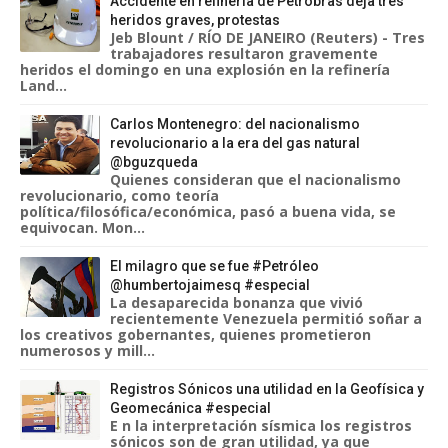
Accidente en refinería de Petrobras deja tres
heridos graves, protestas
Jeb Blount / RÍO DE JANEIRO (Reuters) - Tres
trabajadores resultaron gravemente
heridos el domingo en una explosión en la refinería
Land...
Carlos Montenegro: del nacionalismo
revolucionario a la era del gas natural
@bguzqueda
Quienes consideran que el nacionalismo
revolucionario, como teoría
política/filosófica/económica, pasó a buena vida, se
equivocan. Mon...
El milagro que se fue #Petróleo
@humbertojaimesq #especial
La desaparecida bonanza que vivió
recientemente Venezuela permitió soñar a
los creativos gobernantes, quienes prometieron
numerosos y mill...
Registros Sónicos una utilidad en la Geofísica y
Geomecánica #especial
E n la interpretación sísmica los registros
sónicos son de gran utilidad, ya que