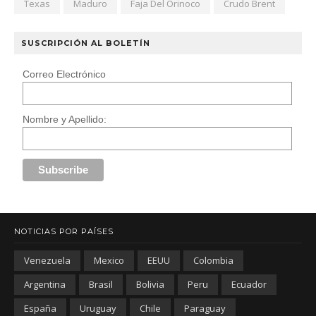
Texas
Maduro
Faja Del Orinoco
Crudo Brent
SUSCRIPCIÓN AL BOLETÍN
Correo Electrónico
Nombre y Apellido:
NOTICIAS POR PAÍSES
Venezuela
Mexico
EEUU
Colombia
Argentina
Brasil
Bolivia
Peru
Ecuador
España
Uruguay
Chile
Paraguay