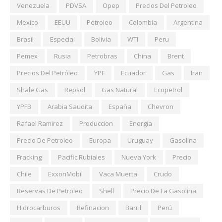
Venezuela
PDVSA
Opep
Precios Del Petroleo
Mexico
EEUU
Petroleo
Colombia
Argentina
Brasil
Especial
Bolivia
WTI
Peru
Pemex
Rusia
Petrobras
China
Brent
Precios Del Petróleo
YPF
Ecuador
Gas
Iran
Shale Gas
Repsol
Gas Natural
Ecopetrol
YPFB
Arabia Saudita
España
Chevron
Rafael Ramirez
Produccion
Energia
Precio De Petroleo
Europa
Uruguay
Gasolina
Fracking
Pacific Rubiales
Nueva York
Precio
Chile
ExxonMobil
Vaca Muerta
Crudo
Reservas De Petroleo
Shell
Precio De La Gasolina
Hidrocarburos
Refinacion
Barril
Perú