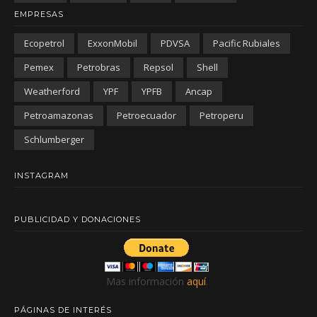
EMPRESAS
Ecopetrol
ExxonMobil
PDVSA
Pacific Rubiales
Pemex
Petrobras
Repsol
Shell
Weatherford
YPF
YPFB
Ancap
Petroamazonas
Petroecuador
Petroperu
Schlumberger
INSTAGRAM
PUBLICIDAD Y DONACIONES
Mas información
aquí
.
PÁGINAS DE INTERÉS