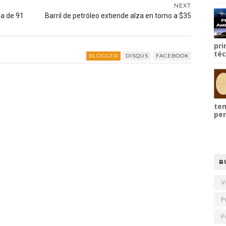
NEXT
la de 91
Barril de petróleo extiende alza en torno a $35
pri
téc
BLOGGER
DISQUS
FACEBOOK
tem
per
B
V
P
P