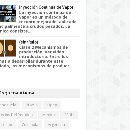
Inyección Continua de Vapor
La inyección continua de
vapor es un método de
recobro mejorado, aplicado
ncipalmente a crudos pesados. La
nica consiste...
(sin título)
Clase 2 Mecanismos de
producción: Ver video
introductorio. Entre los
as a desarrollar durante este
iodo, los mecanismos de producc...
ÚSQUEDA RÁPIDA
enezuela
PDVSA
Opep
recios Del Petroleo
Mexico
EEUU
etroleo
Colombia
Argentina