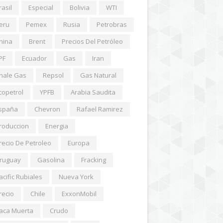
rasil
Especial
Bolivia
WTI
eru
Pemex
Rusia
Petrobras
hina
Brent
Precios Del Petróleo
PF
Ecuador
Gas
Iran
hale Gas
Repsol
Gas Natural
copetrol
YPFB
Arabia Saudita
spaña
Chevron
Rafael Ramirez
roduccion
Energia
recio De Petroleo
Europa
ruguay
Gasolina
Fracking
acific Rubiales
Nueva York
recio
Chile
ExxonMobil
aca Muerta
Crudo