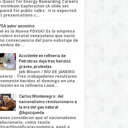
 Quest for Energy Rewarding Careers
Petroleum Exploration (A slide set
pared for public talks: it is expected
t presentations c...
SA autor anonimo
é es la Nueva PDVSA? Es la empresa
rolera estatal venezolana que nació
o consecuencia del paro-sabotaje de
iembre de ...
Accidente en refinería de
Petrobras deja tres heridos
graves, protestas
Jeb Blount / RÍO DE JANEIRO
uters) - Tres trabajadores resultaron
vemente heridos el domingo en una
losión en la refinería Land...
Carlos Montenegro: del
nacionalismo revolucionario a
la era del gas natural
@bguzqueda
enes consideran que el nacionalismo
olucionario, como teoría
ítica/filosófica/económica, pasó a