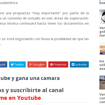
Sudamérica.
bue
bre una propuesta "muy importante" por parte de la
e un convenio de estudio en seis áreas de exploración.
mesa técnica continuará hasta tener los documentos en
Ven
gob
num
se está negociando con Rusia la posibilidad de que las
.
los
ook
Twitter
Google+
Pinterest
Linkedin
uti
exa
ube y gana una camara
s y suscribirte al canal
Ven
me en Youtube
com
com