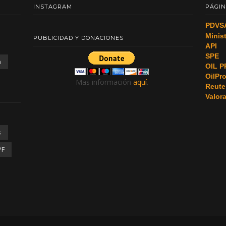
INSTAGRAM
PÁGIN
PDVS
Minis
PUBLICIDAD Y DONACIONES
API
SPE
a
OIL P
OilPr
Mas información
aquí
.
Reute
Valor
s
PF