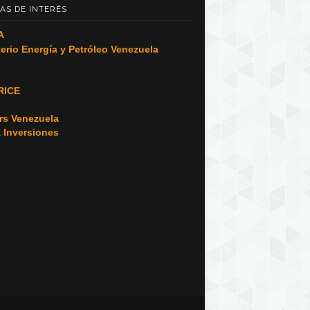
AS DE INTERÉS
A
terio Energía y Petróleo Venezuela
RICE
o
rs Venezuela
a Inversiones