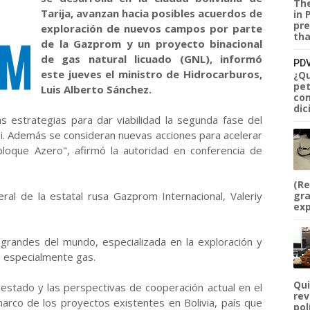
The
Tarija, avanzan hacia posibles acuerdos de
in 
pre
exploración de nuevos campos por parte
tha
de la Gazprom y un proyecto binacional
de gas natural licuado (GNL), informó
PDV
este jueves el ministro de Hidrocarburos,
¿Qu
pet
Luis Alberto Sánchez.
com
dic
estrategias para dar viabilidad la segunda fase del
i. Además se consideran nuevas acciones para acelerar
 bloque Azero", afirmó la autoridad en conferencia de
(Re
ral de la estatal rusa Gazprom Internacional, Valeriy
gra
exp
randes del mundo, especializada en la exploración y
, especialmente gas.
Qui
 estado y las perspectivas de cooperación actual en el
rev
marco de los proyectos existentes en Bolivia, país que
pol