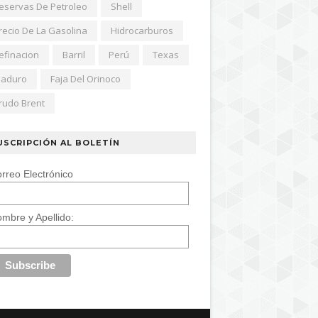
eservas De Petroleo
Shell
recio De La Gasolina
Hidrocarburos
efinacion
Barril
Perú
Texas
aduro
Faja Del Orinoco
rudo Brent
USCRIPCIÓN AL BOLETÍN
rreo Electrónico
mbre y Apellido: