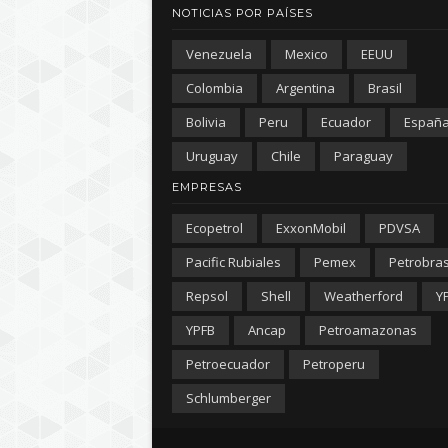
NOTICIAS POR PAÍSES
Venezuela
Mexico
EEUU
Colombia
Argentina
Brasil
Bolivia
Peru
Ecuador
Españ
Uruguay
Chile
Paraguay
EMPRESAS
Ecopetrol
ExxonMobil
PDVSA
Pacific Rubiales
Pemex
Petrobra
Repsol
Shell
Weatherford
Y
YPFB
Ancap
Petroamazonas
Petroecuador
Petroperu
Schlumberger