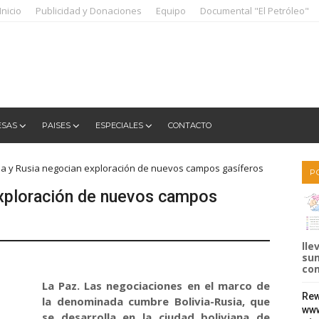
Inicio
Publicidad y Donaciones
Equipo
Documental "El Petróleo"
ESAS
PAISES
ESPECIALES
CONTACTO
via y Rusia negocian exploración de nuevos campos gasíferos
P
exploración de nuevos campos
lle
sum
com
La Paz. Las negociaciones en el marco de
Rew
la denominada cumbre Bolivia-Rusia, que
www
se desarrolla en la ciudad boliviana de