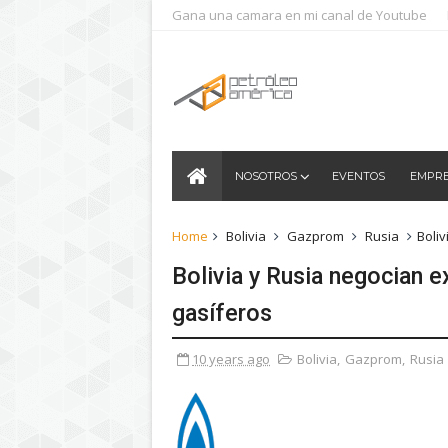
Gana una camara en mi canal de Youtube
NOSOTROS
EVENTOS
EMPR
Home
Bolivia
Gazprom
Rusia
Boli
Bolivia y Rusia negocian 
gasíferos
10 years ago
Bolivia
,
Gazprom
,
Rusia