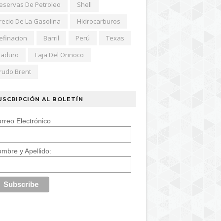
eservas De Petroleo
Shell
recio De La Gasolina
Hidrocarburos
efinacion
Barril
Perú
Texas
aduro
Faja Del Orinoco
rudo Brent
USCRIPCIÓN AL BOLETÍN
rreo Electrónico
mbre y Apellido: