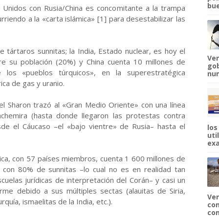
bue
 Unidos con Rusia/China es concomitante a la trampa
riendo a la «carta islámica» [1] para desestabilizar las
tártaros sunnitas; la India, Estado nuclear, es hoy el
Ven
e su población (20%) y China cuenta 10 millones de
gob
e los «pueblos túrquicos», en la superestratégica
num
ica de gas y uranio.
riel Sharon trazó al «Gran Medio Oriente» con una línea
chemira (hasta donde llegaron las protestas contra
esde el Cáucaso –el «bajo vientre» de Rusia– hasta el
los
uti
exa
mica, con 57 países miembros, cuenta 1 600 millones de
 con 80% de sunnitas –lo cual no es en realidad tan
elas jurídicas de interpretación del Corán– y casi un
me debido a sus múltiples sectas (alauitas de Siria,
Ven
uía, ismaelitas de la India, etc.).
com
com