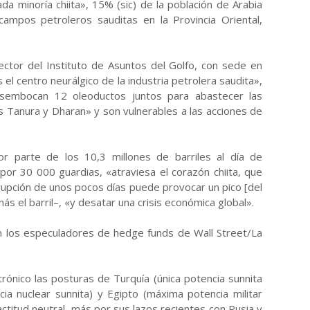
a minoría chiita», 15% (sic) de la población de Arabia
campos petroleros sauditas en la Provincia Oriental,
rector del Instituto de Asuntos del Golfo, con sede en
l centro neurálgico de la industria petrolera saudita»,
esembocan 12 oleoductos juntos para abastecer las
 Tanura y Dharan» y son vulnerables a las acciones de
r parte de los 10,3 millones de barriles al día de
 por 30 000 guardias, «atraviesa el corazón chiita, que
rrupción de unos pocos días puede provocar un pico [del
ás el barril–, «y desatar una crisis económica global».
an los especuladores de hedge funds de Wall Street/La
rónico las posturas de Turquía (única potencia sunnita
ia nuclear sunnita) y Egipto (máxima potencia militar
titud neutral, más por sus lazos recientes con Rusia y