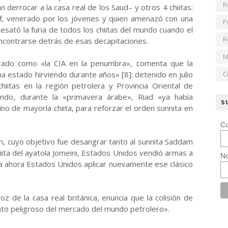
R
 derrocar a la casa real de los Saud– y otros 4 chiitas:
if, venerado por los jóvenes y quien amenazó con una
P
desató la furia de todos los chiitas del mundo cuando el
R
ncontrarse detrás de esas decapitaciones.
M
derado como «la CIA en la penumbra», comenta que la
a estado hirviendo durante años» [8]: detenido en julio
C
chiitas en la región petrolera y Provincia Oriental de
ando, durante la «primavera árabe», Riad «ya había
S
no de mayoría chiita, para reforzar el orden sunnita en
Co
rán, cuyo objetivo fue desangrar tanto al sunnita Saddam
iita del ayatola Jomeini, Estados Unidos vendió armas a
No
a ahora Estados Unidos aplicar nuevamente ese clásico
 de la casa real británica, enuncia que la colisión de
unto peligroso del mercado del mundo petrolero».