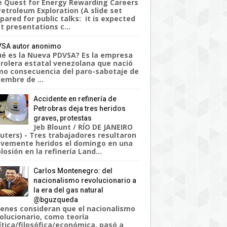
 Quest for Energy Rewarding Careers
Petroleum Exploration (A slide set
pared for public talks: it is expected
t presentations c...
SA autor anonimo
é es la Nueva PDVSA? Es la empresa
rolera estatal venezolana que nació
o consecuencia del paro-sabotaje de
iembre de ...
Accidente en refinería de
Petrobras deja tres heridos
graves, protestas
Jeb Blount / RÍO DE JANEIRO
uters) - Tres trabajadores resultaron
vemente heridos el domingo en una
losión en la refinería Land...
Carlos Montenegro: del
nacionalismo revolucionario a
la era del gas natural
@bguzqueda
enes consideran que el nacionalismo
olucionario, como teoría
ítica/filosófica/económica, pasó a