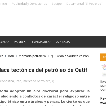
Inicio
Publicidad y Donaciones
Equipo
Documental "El Petróleo"
ESAS
PAISES
ESPECIALES
CONTACTO
ica
iran
mercado petrolero
rj
Arabia Saudita vs Irán:
P
placa tectónica del petróleo de Qatif
eopolitica
,
iran
,
mercado petrolero
,
rj
lle
sum
com
moda adoptar un aire doctoral para explicar la
 aludiendo a conflictos de carácter religioso entre
Rew
 tipo étnico entre árabes y persas. Lo cierto es que
www