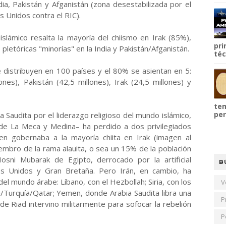
dia, Pakistán y Afganistán (zona desestabilizada por el
 Unidos contra el RIC).
slámico resalta la mayoría del chiismo en Irak (85%),
pri
pletóricas "minorías" en la India y Pakistán/Afganistán.
téc
e distribuyen en 100 países y el 80% se asientan en 5:
lones), Pakistán (42,5 millones), Irak (24,5 millones) y
tem
per
ia Saudita por el liderazgo religioso del mundo islámico,
 de La Meca y Medina– ha perdido a dos privilegiados
en gobernaba a la mayoría chiita en Irak (imagen al
iembro de la rama alauita, o sea un 15% de la población
osni Mubarak de Egipto, derrocado por la artificial
B
os Unidos y Gran Bretaña. Pero Irán, en cambio, ha
del mundo árabe: Líbano, con el Hezbollah; Siria, con los
V
a/Turquía/Qatar; Yemen, donde Arabia Saudita libra una
P
de Riad intervino militarmente para sofocar la rebelión
P