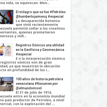
na vida, se equivocan. Mon...
El milagro que se fue #Petróleo
@humbertojaimesq #especial
La desaparecida bonanza
que vivió recientemente
ezuela permitió soñar a los creativos
ernantes, quienes prometieron
erosos y mill...
Registros Sónicos una utilidad
en la Geofísica y Geomecánica
#especial
E n la interpretación sísmica
 registros sónicos son de gran
lidad, ya que muestran la ubicación
cta en profundidad de las i...
100 años de historia petrolera
venezolana #Resumen por
@elmundomovil
El 31 de Julio de 1914,
ezuela entro en la economía mundial
o país productor de Petroleo, a nivel
ercial, con la explotación del ...