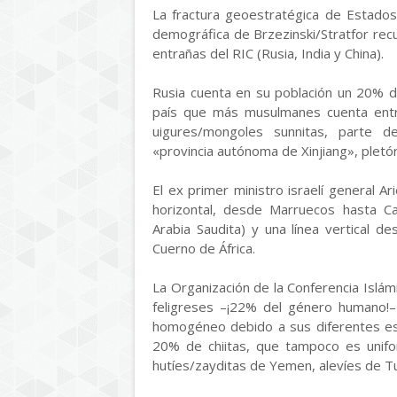
La fractura geoestratégica de Estados
demográfica de Brzezinski/Stratfor recur
entrañas del RIC (Rusia, India y China).
Rusia cuenta en su población un 20% de 
país que más musulmanes cuenta entr
uigures/mongoles sunnitas, parte d
«provincia autónoma de Xinjiang», pletór
El ex primer ministro israelí general A
horizontal, desde Marruecos hasta Ca
Arabia Saudita) y una línea vertical d
Cuerno de África.
La Organización de la Conferencia Islá
feligreses –¡22% del género humano!–
homogéneo debido a sus diferentes escu
20% de chiitas, que tampoco es unifor
hutíes/zayditas de Yemen, alevíes de Turq