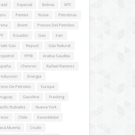
rasil
Especial
Bolivia
WTI
eru
Pemex
Rusia
Petrobras
hina
Brent
Precios Del Petróleo
PF
Ecuador
Gas
Iran
hale Gas
Repsol
Gas Natural
copetrol
YPFB
Arabia Saudita
spaña
Chevron
Rafael Ramirez
roduccion
Energia
recio De Petroleo
Europa
ruguay
Gasolina
Fracking
acific Rubiales
Nueva York
recio
Chile
ExxonMobil
aca Muerta
Crudo