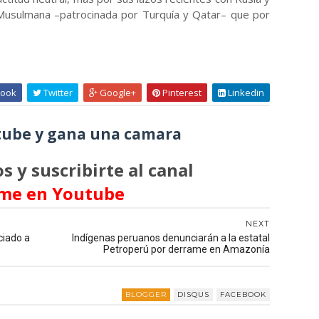
Musulmana –patrocinada por Turquía y Qatar– que por
ook
Twitter
Google+
Pinterest
Linkedin
ube y gana una camara
s y suscribirte al canal
me en Youtube
NEXT
ciado a
Indígenas peruanos denunciarán a la estatal
Petroperú por derrame en Amazonía
BLOGGER
DISQUS
FACEBOOK