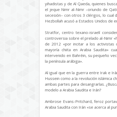
yihadistas y de Al Qaeda, quienes buscan
el jeque Nimr al-Nimr –oriundo de Qat
secesión– con otros 3 clérigos, lo cual 
Hezbollah acusó a Estados Unidos de e
Stratfor, centro texano-israelí consi
controversia sobre el prelado al-Nimr «h
de 2012 «por incitar a los activistas 
mayoría chiita en Arabia Saudita» cu
intervenido en Bahréin, su pequeño veci
la península arábiga».
Al igual que en la guerra entre Irak e I
Hussein como a la revolución islámica ch
ambas partes para desangrarlas. ¿Busc
modelo a Arabia Saudita e Irán?
Ambrose Evans-Pritchard, feroz portavoz
Arabia Saudita con Irán «se acerca al p