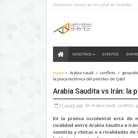
Gana una camara en mi canal de Youtube
NOSOTROS
EVENTOS
EMPR
Home
Arabia saudí
conflicto
geopolit
la placa tectónica del petróleo de Qatif
Arabia Saudita vs Irán: la 
11 years ago
Arabia saudí
,
conflicto
,
g
En la prensa occidental está de 
rivalidad entre Arabia Saudita e Irán
sunnitas y chiitas o a rivalidades de