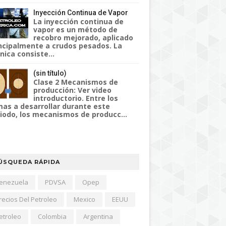
Inyección Continua de Vapor
La inyección continua de
vapor es un método de
recobro mejorado, aplicado
ncipalmente a crudos pesados. La
nica consiste...
(sin título)
Clase 2 Mecanismos de
producción: Ver video
introductorio. Entre los
as a desarrollar durante este
iodo, los mecanismos de producc...
ÚSQUEDA RÁPIDA
enezuela
PDVSA
Opep
recios Del Petroleo
Mexico
EEUU
etroleo
Colombia
Argentina