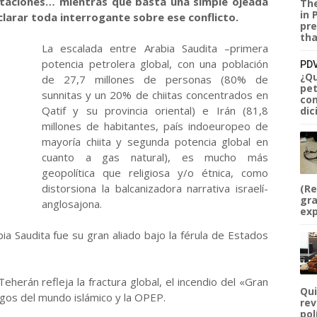
retaciones… mientras que basta una simple ojeada
The
in 
larar toda interrogante sobre ese conflicto.
pre
tha
La escalada entre Arabia Saudita –primera
potencia petrolera global, con una población
PDV
¿Qu
de 27,7 millones de personas (80% de
pet
sunnitas y un 20% de chiitas concentrados en
com
Qatif y su provincia oriental) e Irán (81,8
dic
millones de habitantes, país indoeuropeo de
mayoría chiita y segunda potencia global en
cuanto a gas natural), es mucho más
geopolítica que religiosa y/o étnica, como
distorsiona la balcanizadora narrativa israelí-
(Re
gra
anglosajona.
exp
ia Saudita fue su gran aliado bajo la férula de Estados
herán refleja la fractura global, el incendio del «Gran
Qui
zgos del mundo islámico y la OPEP.
rev
pol