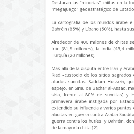
Destacan las "minorías" chiitas en la In
"megajuego" geoestratégico de Estados
La cartografía de los mundos árabe e i
Bahréin (85%) y Líbano (50%), hasta sus 
Alrededor de 400 millones de chiitas s
Irán (81,8 millones), la India (45,4 mil
Turquía (20 millones).
Más allá de la disputa entre Irán y Arab
Riad –custodio de los sitios sagrados
aliados sunnitas: Saddam Hussein, qui
espejo, en Siria, de Bachar al-Assad, m
siria, frente al 80% de sunnitas) y H
primavera árabe instigada por Estad
extendido su influencia a varios puntos 
alauitas en guerra contra Arabia Saudit
guerra contra los hutíes, y Bahréin, don
de la mayoría chiita [2].