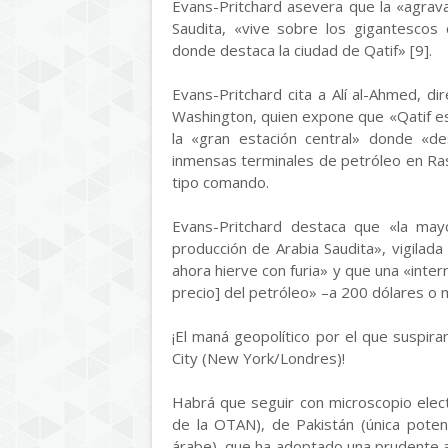
Evans-Pritchard asevera que la «agravad
Saudita, «vive sobre los gigantescos 
donde destaca la ciudad de Qatif» [9].
Evans-Pritchard cita a Alí al-Ahmed, di
Washington, quien expone que «Qatif es e
la «gran estación central» donde «d
inmensas terminales de petróleo en Ras
tipo comando.
Evans-Pritchard destaca que «la mayo
producción de Arabia Saudita», vigilada
ahora hierve con furia» y que una «inte
precio] del petróleo» –a 200 dólares o m
¡El maná geopolítico por el que suspir
City (New York/Londres)!
Habrá que seguir con microscopio elect
de la OTAN), de Pakistán (única potenc
árabe), que ha adoptado una prudente ac