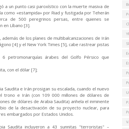
B
egó a un punto casi paroxístico con la muerte masiva de
ada como «estampida» por Riad y fustigada por Teherán
P
erca de 500 peregrinos persas, entre quienes se
C
n en Líbano [3].
Y
, además de los planes de multibalcanizaciones de Irán
S
ágono [4] y el New York Times [5], cabe rastrear pistas
E
s 6 petromonarquías árabes del Golfo Pérsico que
E
ita, con el dólar [7];
P
P
 Saudita e Irán prosigan su escalada, cuando el nuevo
U
el trono e Irán (con 109 000 millones de dólares de
ones de dólares de Arabia Saudita) anhela el inminente
P
bio de la desactivación de su proyecto nuclear, para
P
ares embargados por Estados Unidos.
V
ia Saudita incluyeron a 43 sunnitas "terroristas" –