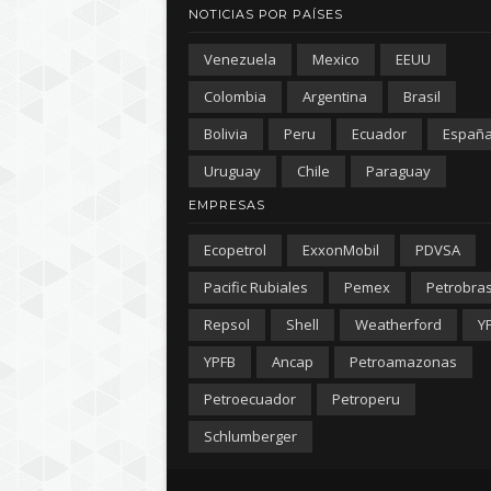
NOTICIAS POR PAÍSES
Venezuela
Mexico
EEUU
Colombia
Argentina
Brasil
Bolivia
Peru
Ecuador
Españ
Uruguay
Chile
Paraguay
EMPRESAS
Ecopetrol
ExxonMobil
PDVSA
Pacific Rubiales
Pemex
Petrobra
Repsol
Shell
Weatherford
Y
YPFB
Ancap
Petroamazonas
Petroecuador
Petroperu
Schlumberger