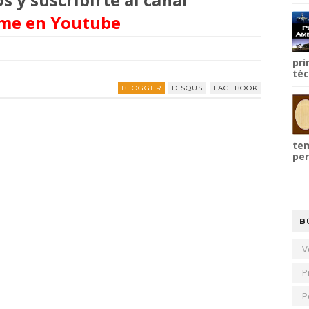
me en Youtube
pri
téc
BLOGGER
DISQUS
FACEBOOK
tem
per
B
V
P
P