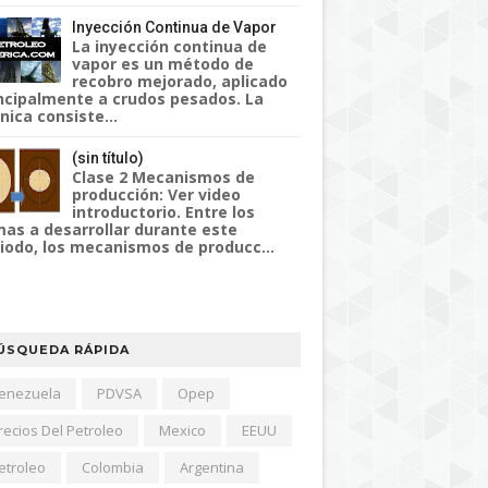
Inyección Continua de Vapor
La inyección continua de
vapor es un método de
recobro mejorado, aplicado
ncipalmente a crudos pesados. La
nica consiste...
(sin título)
Clase 2 Mecanismos de
producción: Ver video
introductorio. Entre los
as a desarrollar durante este
iodo, los mecanismos de producc...
ÚSQUEDA RÁPIDA
enezuela
PDVSA
Opep
recios Del Petroleo
Mexico
EEUU
etroleo
Colombia
Argentina