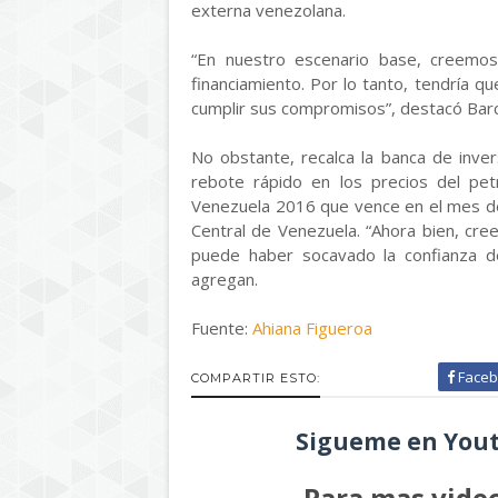
externa venezolana.
“En nuestro escenario base, creemos
financiamiento. Por lo tanto, tendría qu
cumplir sus compromisos”, destacó Barc
No obstante, recalca la banca de inver
rebote rápido en los precios del pe
Venezuela 2016 que vence en el mes de
Central de Venezuela. “Ahora bien, cre
puede haber socavado la confianza de
agregan.
Fuente:
Ahiana Figueroa
Faceb
COMPARTIR ESTO:
Sigueme en Yout
Para mas video