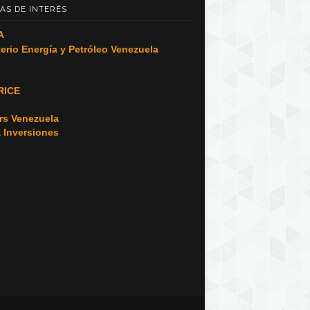
AS DE INTERÉS
A
terio Energía y Petróleo Venezuela
RICE
o
rs Venezuela
a Inversiones