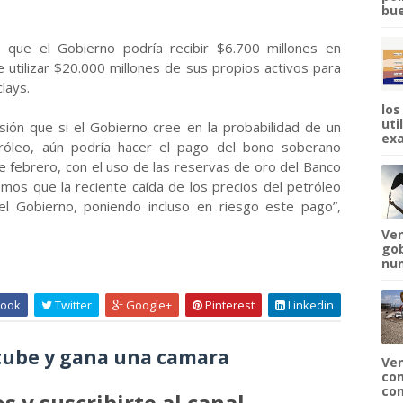
bue
 que el Gobierno podría recibir $6.700 millones en
e utilizar $20.000 millones de sus propios activos para
lays.
los
uti
sión que si el Gobierno cree en la probabilidad de un
exa
tróleo, aún podría hacer el pago del bono soberano
 febrero, con el uso de las reservas de oro del Banco
emos que la reciente caída de los precios del petróleo
l Gobierno, poniendo incluso en riesgo este pago”,
Ven
gob
num
ook
Twitter
Google+
Pinterest
Linkedin
ube y gana una camara
Ven
com
com
s y suscribirte al canal