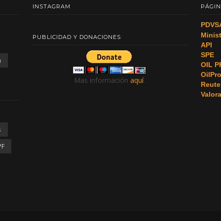
INSTAGRAM
PÁGIN
PDVS
Minis
PUBLICIDAD Y DONACIONES
API
SPE
a
OIL P
OilPr
Mas información
aquí
.
Reute
Valor
s
PF