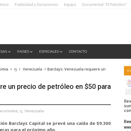
Inicio
Publicidad y Donaciones
Equipo
Documental "El Petróleo"
ESAS
PAISES
ESPECIALES
CONTACTO
omia
rj
Venezuela
Barclays: Venezuela requiere un
P
re un precio de petróleo en $50 para
lle
sum
com
economia
,
rj
,
Venezuela
Rew
sión Barclays Capital se prevé una caída de $9.300
www
leras para el próximo año.