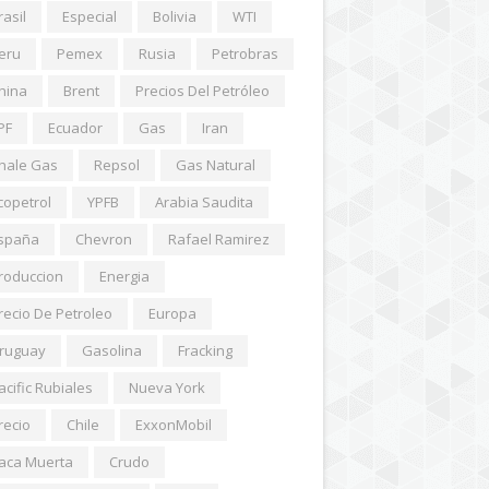
rasil
Especial
Bolivia
WTI
eru
Pemex
Rusia
Petrobras
hina
Brent
Precios Del Petróleo
PF
Ecuador
Gas
Iran
hale Gas
Repsol
Gas Natural
copetrol
YPFB
Arabia Saudita
spaña
Chevron
Rafael Ramirez
roduccion
Energia
recio De Petroleo
Europa
ruguay
Gasolina
Fracking
acific Rubiales
Nueva York
recio
Chile
ExxonMobil
aca Muerta
Crudo