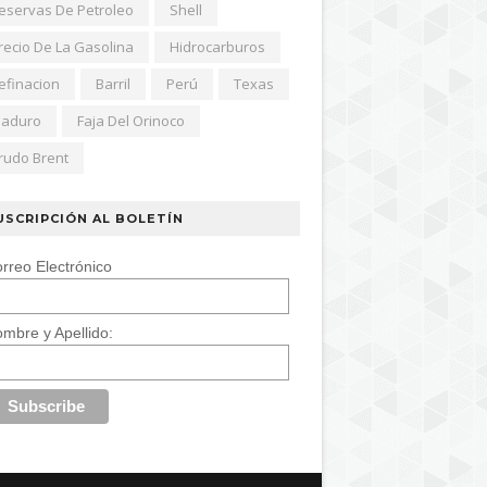
eservas De Petroleo
Shell
recio De La Gasolina
Hidrocarburos
efinacion
Barril
Perú
Texas
aduro
Faja Del Orinoco
rudo Brent
USCRIPCIÓN AL BOLETÍN
rreo Electrónico
mbre y Apellido: