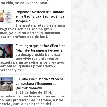
na vida, se equivocan. Mon...
Registros Sónicos una utilidad
en la Geofísica y Geomecánica
#especial
E n la interpretación sísmica
 registros sónicos son de gran
lidad, ya que muestran la ubicación
cta en profundidad de las i...
El milagro que se fue #Petróleo
@humbertojaimesq #especial
La desaparecida bonanza
que vivió recientemente
ezuela permitió soñar a los creativos
ernantes, quienes prometieron
erosos y mill...
100 años de historia petrolera
venezolana #Resumen por
@elmundomovil
El 31 de Julio de 1914,
ezuela entro en la economía mundial
o país productor de Petroleo, a nivel
ercial, con la explotación del ...