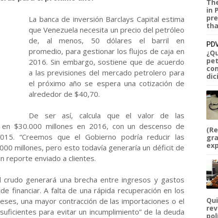
The
in 
pre
La banca de inversión Barclays Capital estima
tha
que Venezuela necesita un precio del petróleo
de, al menos, 50 dólares el barril en
PDV
promedio, para gestionar los flujos de caja en
¿Qu
pet
2016. Sin embargo, sostiene que de acuerdo
com
a las previsiones del mercado petrolero para
dic
el próximo año se espera una cotización de
alrededor de $40,70.
De ser así, calcula que el valor de las
ía en $30.000 millones en 2016, con un descenso de
(Re
2015. “Creemos que el Gobierno podría reducir las
gra
exp
0 millones, pero esto todavía generaría un déficit de
n reporte enviado a clientes.
del crudo generará una brecha entre ingresos y gastos
s de financiar. A falta de una rápida recuperación en los
Qui
eses, una mayor contracción de las importaciones o el
rev
nsuficientes para evitar un incumplimiento” de la deuda
pol