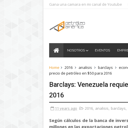
Gana una camara en mi canal de Youtube
NOSOTROS
EVENTOS
EMPR
Home
2016
analisis
barclays
econ
precio de petróleo en $50 para 2016
Barclays: Venezuela requie
2016
11 years ago
2016
,
analisis
,
barclays
,
Según cálculos de la banca de inver
millones en las exportaciones petro