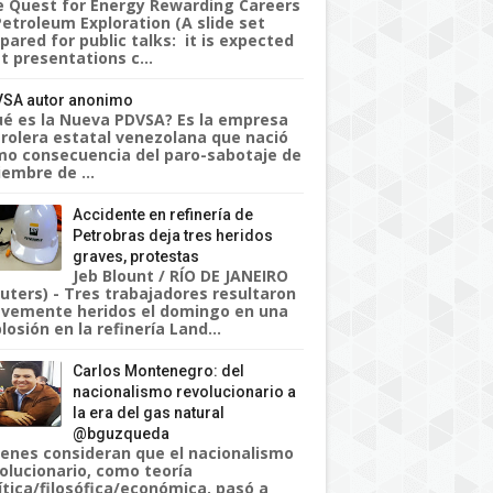
 Quest for Energy Rewarding Careers
Petroleum Exploration (A slide set
pared for public talks: it is expected
t presentations c...
SA autor anonimo
é es la Nueva PDVSA? Es la empresa
rolera estatal venezolana que nació
o consecuencia del paro-sabotaje de
iembre de ...
Accidente en refinería de
Petrobras deja tres heridos
graves, protestas
Jeb Blount / RÍO DE JANEIRO
uters) - Tres trabajadores resultaron
vemente heridos el domingo en una
losión en la refinería Land...
Carlos Montenegro: del
nacionalismo revolucionario a
la era del gas natural
@bguzqueda
enes consideran que el nacionalismo
olucionario, como teoría
ítica/filosófica/económica, pasó a