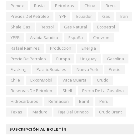
Pemex
Rusia
Petrobras
China
Brent
Precios Del Petróleo
YPF
Ecuador
Gas
Iran
Shale Gas
Repsol
Gas Natural
Ecopetrol
YPFB
Arabia Saudita
España
Chevron
Rafael Ramirez
Produccion
Energia
Precio De Petroleo
Europa
Uruguay
Gasolina
Fracking
Pacific Rubiales
Nueva York
Precio
Chile
ExxonMobil
Vaca Muerta
Crudo
Reservas De Petroleo
Shell
Precio De La Gasolina
Hidrocarburos
Refinacion
Barril
Perú
Texas
Maduro
Faja Del Orinoco
Crudo Brent
SUSCRIPCIÓN AL BOLETÍN