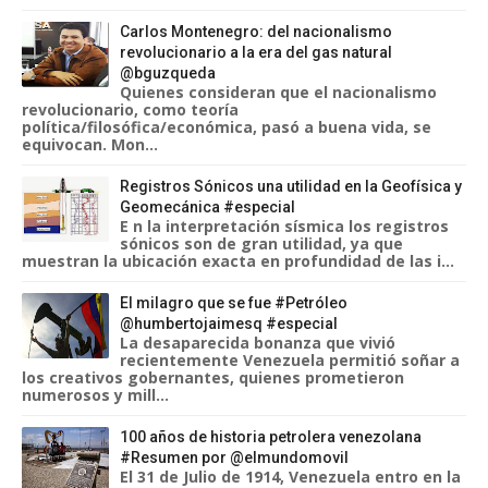
Carlos Montenegro: del nacionalismo
revolucionario a la era del gas natural
@bguzqueda
Quienes consideran que el nacionalismo
revolucionario, como teoría
política/filosófica/económica, pasó a buena vida, se
equivocan. Mon...
Registros Sónicos una utilidad en la Geofísica y
Geomecánica #especial
E n la interpretación sísmica los registros
sónicos son de gran utilidad, ya que
muestran la ubicación exacta en profundidad de las i...
El milagro que se fue #Petróleo
@humbertojaimesq #especial
La desaparecida bonanza que vivió
recientemente Venezuela permitió soñar a
los creativos gobernantes, quienes prometieron
numerosos y mill...
100 años de historia petrolera venezolana
#Resumen por @elmundomovil
El 31 de Julio de 1914, Venezuela entro en la