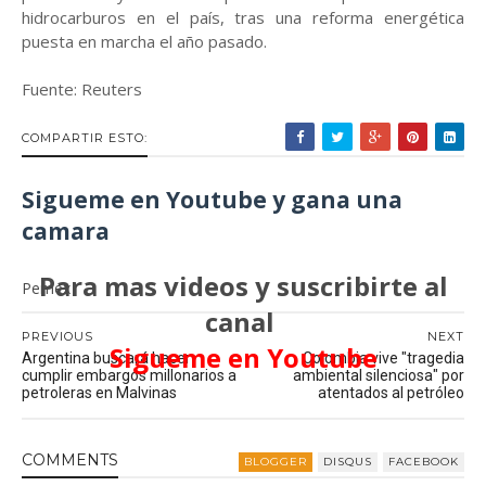
hidrocarburos en el país, tras una reforma energética
puesta en marcha el año pasado.
Fuente: Reuters
COMPARTIR ESTO:
Sigueme en Youtube y gana una
camara
Para mas videos y suscribirte al
Pemex
canal
PREVIOUS
NEXT
Sigueme en Youtube
Argentina buscará hacer
Colombia vive "tragedia
cumplir embargos millonarios a
ambiental silenciosa" por
petroleras en Malvinas
atentados al petróleo
COMMENT
S
BLOGGER
DISQUS
FACEBOOK