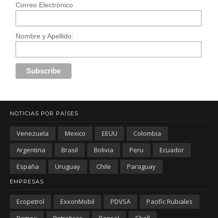
Correo Electrónico
Nombre y Apellido:
NOTICIAS POR PAÍSES
Venezuela
Mexico
EEUU
Colombia
Argentina
Brasil
Bolivia
Peru
Ecuador
España
Uruguay
Chile
Paraguay
EMPRESAS
Ecopetrol
ExxonMobil
PDVSA
Pacific Rubiales
Pemex
Petrobras
Repsol
Shell