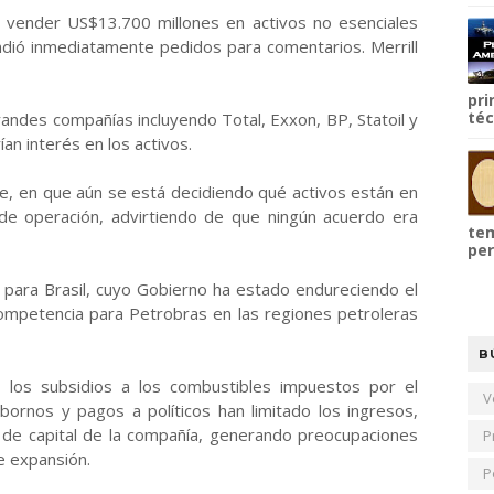
 vender US$13.700 millones en activos no esenciales
ndió inmediatamente pedidos para comentarios. Merrill
pri
téc
randes compañías incluyendo Total, Exxon, BP, Statoil y
an interés en los activos.
te, en que aún se está decidiendo qué activos están en
de operación, advirtiendo de que ningún acuerdo era
tem
per
 para Brasil, cuyo Gobierno ha estado endureciendo el
 competencia para Petrobras en las regiones petroleras
B
, los subsidios a los combustibles impuestos por el
V
ornos y pagos a políticos han limitado los ingresos,
o de capital de la compañía, generando preocupaciones
P
e expansión.
P