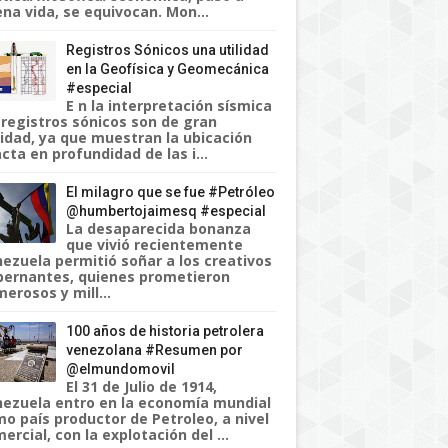
na vida, se equivocan. Mon...
Registros Sónicos una utilidad
en la Geofísica y Geomecánica
#especial
E n la interpretación sísmica
 registros sónicos son de gran
lidad, ya que muestran la ubicación
cta en profundidad de las i...
El milagro que se fue #Petróleo
@humbertojaimesq #especial
La desaparecida bonanza
que vivió recientemente
ezuela permitió soñar a los creativos
ernantes, quienes prometieron
erosos y mill...
100 años de historia petrolera
venezolana #Resumen por
@elmundomovil
El 31 de Julio de 1914,
ezuela entro en la economía mundial
o país productor de Petroleo, a nivel
ercial, con la explotación del ...