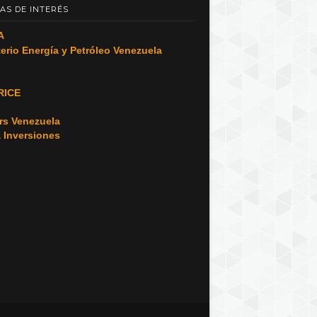
AS DE INTERÉS
A
terio Energía y Petróleo Venezuela
RICE
o
rs Venezuela
a Inversiones