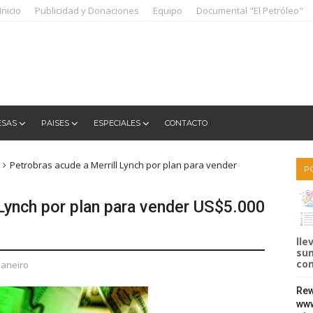
Inicio
Publicidad y Donaciones
Equipo
Documental "El Petróleo"
ESAS
PAISES
ESPECIALES
CONTACTO
Petrobras acude a Merrill Lynch por plan para vender
P
 Lynch por plan para vender US$5.000
lle
sum
com
 janeiro
Rew
www