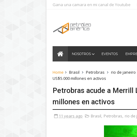
Gana una camara en mi canal de Youtube
NOSOTROS
EVENTOS
EMPR
Home
Brasil
Petrobras
rio de janeiro
US$5.000 millones en activos
Petrobras acude a Merrill
millones en activos
11 years ago
Brasil
,
Petrobras
,
rio de