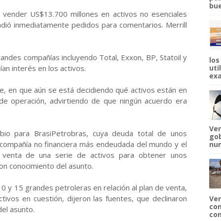
bue
 vender US$13.700 millones en activos no esenciales
ndió inmediatamente pedidos para comentarios. Merrill
randes compañías incluyendo Total, Exxon, BP, Statoil y
los
an interés en los activos.
uti
exa
te, en que aún se está decidiendo qué activos están en
de operación, advirtiendo de que ningún acuerdo era
Ven
bio para BrasiPetrobras, cuya deuda total de unos
gob
a compañía no financiera más endeudada del mundo y el
num
a venta de una serie de activos para obtener unos
con conocimiento del asunto.
 y 15 grandes petroleras en relación al plan de venta,
ctivos en cuestión, dijeron las fuentes, que declinaron
Ven
com
del asunto.
com