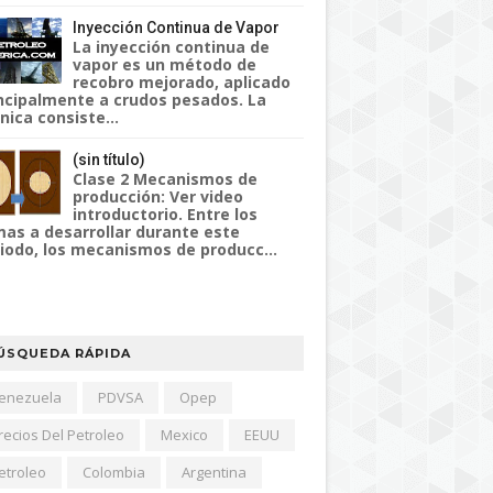
Inyección Continua de Vapor
La inyección continua de
vapor es un método de
recobro mejorado, aplicado
ncipalmente a crudos pesados. La
nica consiste...
(sin título)
Clase 2 Mecanismos de
producción: Ver video
introductorio. Entre los
as a desarrollar durante este
iodo, los mecanismos de producc...
ÚSQUEDA RÁPIDA
enezuela
PDVSA
Opep
recios Del Petroleo
Mexico
EEUU
etroleo
Colombia
Argentina