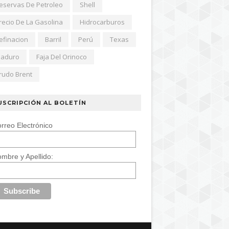
eservas De Petroleo
Shell
recio De La Gasolina
Hidrocarburos
efinacion
Barril
Perú
Texas
aduro
Faja Del Orinoco
rudo Brent
USCRIPCIÓN AL BOLETÍN
rreo Electrónico
mbre y Apellido: