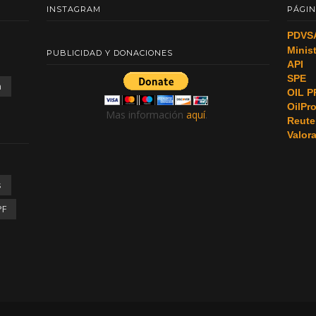
INSTAGRAM
PÁGIN
PDVS
Minis
PUBLICIDAD Y DONACIONES
API
SPE
a
OIL P
OilPr
Mas información
aquí
.
Reute
Valor
s
PF