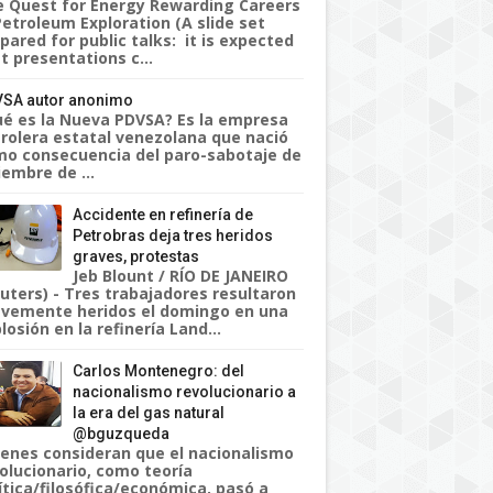
 Quest for Energy Rewarding Careers
Petroleum Exploration (A slide set
pared for public talks: it is expected
t presentations c...
SA autor anonimo
é es la Nueva PDVSA? Es la empresa
rolera estatal venezolana que nació
o consecuencia del paro-sabotaje de
iembre de ...
Accidente en refinería de
Petrobras deja tres heridos
graves, protestas
Jeb Blount / RÍO DE JANEIRO
uters) - Tres trabajadores resultaron
vemente heridos el domingo en una
losión en la refinería Land...
Carlos Montenegro: del
nacionalismo revolucionario a
la era del gas natural
@bguzqueda
enes consideran que el nacionalismo
olucionario, como teoría
ítica/filosófica/económica, pasó a