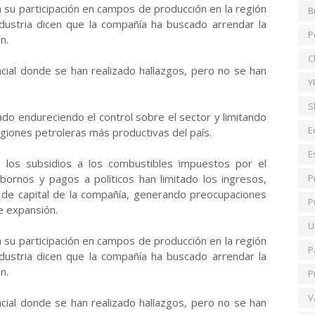
su participación en campos de producción en la región
B
ndustria dicen que la compañía ha buscado arrendar la
P
n.
C
encial donde se han realizado hallazgos, pero no se han
Y
S
do endureciendo el control sobre el sector y limitando
E
giones petroleras más productivas del país.
E
, los subsidios a los combustibles impuestos por el
ornos y pagos a políticos han limitado los ingresos,
P
o de capital de la compañía, generando preocupaciones
P
e expansión.
U
su participación en campos de producción en la región
P
ndustria dicen que la compañía ha buscado arrendar la
n.
P
V
encial donde se han realizado hallazgos, pero no se han