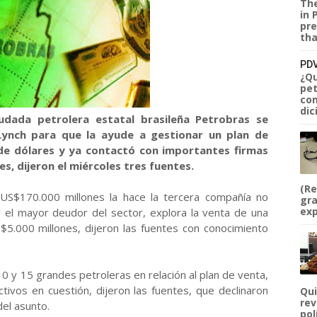
The
in 
pre
tha
PDV
¿Qu
pet
com
dic
udada petrolera estatal brasileña Petrobras se
Lynch para que la ayude a gestionar un plan de
 de dólares y ya contactó con importantes firmas
, dijeron el miércoles tres fuentes.
(Re
US$170.000 millones la hace la tercera compañía no
gra
exp
el mayor deudor del sector, explora la venta de una
$5.000 millones, dijeron las fuentes con conocimiento
 y 15 grandes petroleras en relación al plan de venta,
ctivos en cuestión, dijeron las fuentes, que declinaron
Qui
rev
del asunto.
pol