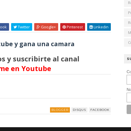
R
P
R
ook
Twitter
Google+
Pinterest
Linkedin
M
ube y gana una camara
C
s y suscribirte al canal
S
me en Youtube
Co
No
BLOGGER
DISQUS
FACEBOOK