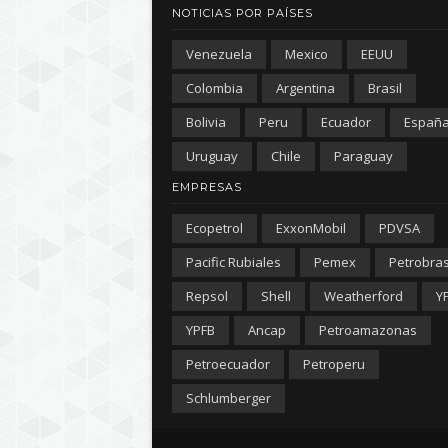
NOTICIAS POR PAÍSES
Venezuela
Mexico
EEUU
Colombia
Argentina
Brasil
Bolivia
Peru
Ecuador
Españ
Uruguay
Chile
Paraguay
EMPRESAS
Ecopetrol
ExxonMobil
PDVSA
Pacific Rubiales
Pemex
Petrobra
Repsol
Shell
Weatherford
Y
YPFB
Ancap
Petroamazonas
Petroecuador
Petroperu
Schlumberger