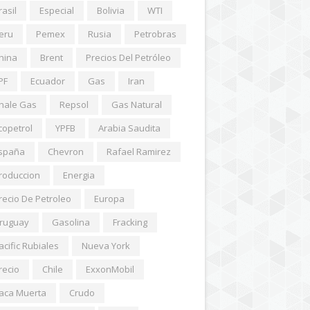
rasil
Especial
Bolivia
WTI
eru
Pemex
Rusia
Petrobras
hina
Brent
Precios Del Petróleo
PF
Ecuador
Gas
Iran
hale Gas
Repsol
Gas Natural
copetrol
YPFB
Arabia Saudita
spaña
Chevron
Rafael Ramirez
roduccion
Energia
recio De Petroleo
Europa
ruguay
Gasolina
Fracking
acific Rubiales
Nueva York
recio
Chile
ExxonMobil
aca Muerta
Crudo