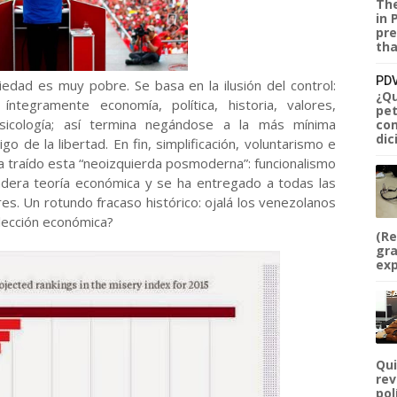
The
in 
pre
tha
PDV
iedad es muy pobre. Se basa en la ilusión del control:
¿Qu
ntegramente economía, política, historia, valores,
pet
, psicología; así termina negándose a la más mínima
com
dic
o de la libertad. En fin, simplificación, voluntarismo e
ha traído esta “neoizquierda posmoderna”: funcionalismo
dadera teoría económica y se ha entregado a todas las
res. Un rotundo fracaso histórico: ojalá los venezolanos
 lección económica?
(Re
gra
exp
Qui
rev
pol