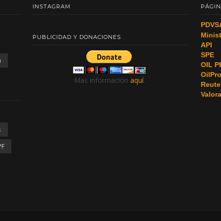
INSTAGRAM
PÁGIN
PDVS
Minis
PUBLICIDAD Y DONACIONES
API
SPE
a
OIL P
OilPr
Mas información
aquí
.
Reute
Valor
s
PF