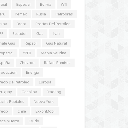
rasil
Especial
Bolivia
WTI
eru
Pemex
Rusia
Petrobras
hina
Brent
Precios Del Petróleo
PF
Ecuador
Gas
Iran
hale Gas
Repsol
Gas Natural
copetrol
YPFB
Arabia Saudita
spaña
Chevron
Rafael Ramirez
roduccion
Energia
recio De Petroleo
Europa
ruguay
Gasolina
Fracking
acific Rubiales
Nueva York
recio
Chile
ExxonMobil
aca Muerta
Crudo