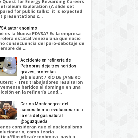
 Quest for Energy Rewarding Careers
Petroleum Exploration (A slide set
pared for public talks: it is expected
t presentations c...
SA autor anonimo
é es la Nueva PDVSA? Es la empresa
rolera estatal venezolana que nació
o consecuencia del paro-sabotaje de
iembre de ...
Accidente en refinería de
Petrobras deja tres heridos
graves, protestas
Jeb Blount / RÍO DE JANEIRO
uters) - Tres trabajadores resultaron
vemente heridos el domingo en una
losión en la refinería Land...
Carlos Montenegro: del
nacionalismo revolucionario a
la era del gas natural
@bguzqueda
enes consideran que el nacionalismo
olucionario, como teoría
ítica/filosófica/económica, pasó a