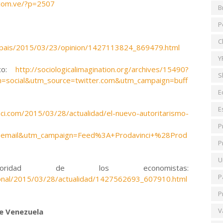
a.com.ve/?p=2507
B
P
C
elpais/2015/03/23/opinion/1427113824_869479.html
Y
ico:
http://sociologicalimagination.org/archives/15490?
S
=social&utm_source=twitter.com&utm_campaign=buff
E
E
nci.com/2015/03/28/actualidad/el-nuevo-autoritarismo-
P
email&utm_campaign=Feed%3A+Prodavinci+%28Prod
P
U
rioridad de los economistas:
P
acional/2015/03/28/actualidad/1427562693_607910.html
P
V
de Venezuela