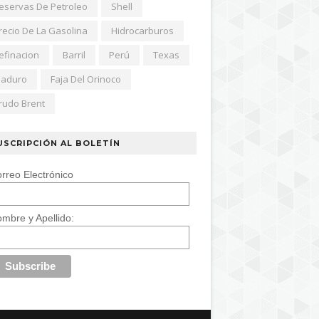
eservas De Petroleo
Shell
recio De La Gasolina
Hidrocarburos
efinacion
Barril
Perú
Texas
aduro
Faja Del Orinoco
rudo Brent
USCRIPCIÓN AL BOLETÍN
rreo Electrónico
mbre y Apellido: