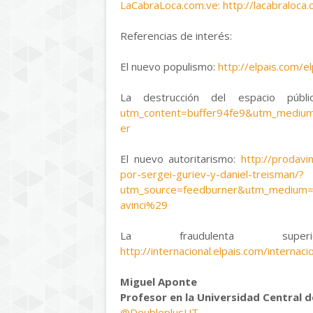
LaCabraLoca.com.ve: http://lacabraloc
Referencias de interés:
El nuevo populismo:
http://elpais.com/
La destrucción del espacio públ
utm_content=buffer94fe9&utm_medium
er
El nuevo autoritarismo:
http://prodavi
por-sergei-guriev-y-daniel-treisman/?
utm_source=feedburner&utm_medium=
avinci%29
La fraudulenta supe
http://internacional.elpais.com/intern
Miguel Aponte
Profesor en la Universidad Central 
@DoubleplusUT