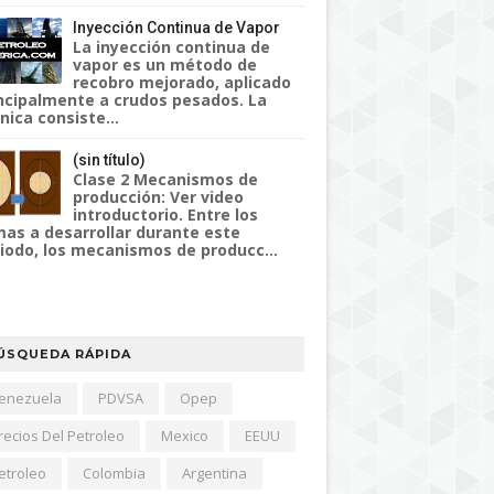
Inyección Continua de Vapor
La inyección continua de
vapor es un método de
recobro mejorado, aplicado
ncipalmente a crudos pesados. La
nica consiste...
(sin título)
Clase 2 Mecanismos de
producción: Ver video
introductorio. Entre los
as a desarrollar durante este
iodo, los mecanismos de producc...
ÚSQUEDA RÁPIDA
enezuela
PDVSA
Opep
recios Del Petroleo
Mexico
EEUU
etroleo
Colombia
Argentina