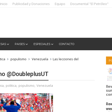
Inicio
Publicidad y Donaciones
Equipo
Documental "El Petróleo"
ESAS
PAISES
ESPECIALES
CONTACTO
tica
populismo
Venezuela
Las lecciones del
P
smo @DoubleplusUT
ia
,
politica
,
populismo
,
Venezuela
lle
sum
com
Rew
www