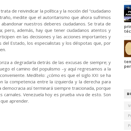
rata de reivindicar la política y la noción del “ciudadano
xtraño, medite que el autoritarismo que ahora sufrimos
a y abandonar nuestros deberes ciudadanos. Se trata de
pri
ica; pero, además, hay que tener ciudadanos atentos y
téc
rticipen en las decisiones y las acciones importantes y
 del Estado, los especialistas y los déspotas que, por
ien.
tem
toriza a degradarla detrás de las excusas de siempre; y
per
uego el camino del populismo –y aquí regresamos a la
conveniente. Medítelo: ¿cómo es que el siglo XXI se ha
n la competencia entre la izquierda y la derecha para
a democracia así terminará siempre traicionada, porque
s carnales. Venezuela hoy es prueba viva de esto. Son
B
 que aprender.
V
P
P