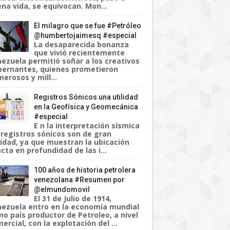
na vida, se equivocan. Mon...
El milagro que se fue #Petróleo
@humbertojaimesq #especial
La desaparecida bonanza
que vivió recientemente
ezuela permitió soñar a los creativos
ernantes, quienes prometieron
erosos y mill...
Registros Sónicos una utilidad
en la Geofísica y Geomecánica
#especial
E n la interpretación sísmica
 registros sónicos son de gran
lidad, ya que muestran la ubicación
cta en profundidad de las i...
100 años de historia petrolera
venezolana #Resumen por
@elmundomovil
El 31 de Julio de 1914,
ezuela entro en la economía mundial
o país productor de Petroleo, a nivel
ercial, con la explotación del ...