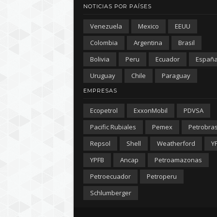
NOTICIAS POR PAÍSES
Venezuela
Mexico
EEUU
Colombia
Argentina
Brasil
Bolivia
Peru
Ecuador
Españ
Uruguay
Chile
Paraguay
EMPRESAS
Ecopetrol
ExxonMobil
PDVSA
Pacific Rubiales
Pemex
Petrobra
Repsol
Shell
Weatherford
Y
YPFB
Ancap
Petroamazonas
Petroecuador
Petroperu
Schlumberger