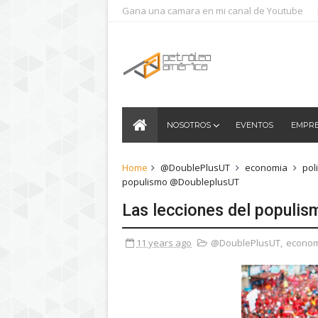
Gana una camara en mi canal de Youtube
NOSOTROS
EVENTOS
EMPR
Home
@DoublePlusUT
economia
poli
populismo @DoubleplusUT
Las lecciones del populi
11 years ago
@DoublePlusUT
,
econom