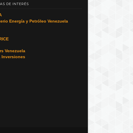
AS DE INTERÉS
A
terio Energía y Petróleo Venezuela
RICE
o
rs Venezuela
a Inversiones