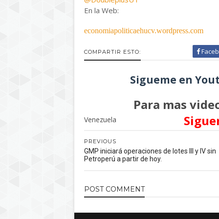
En la Web:
economiapoliticaehucv.wordpress.com
Faceb
COMPARTIR ESTO:
Sigueme en Yout
Para mas video
Sigue
Venezuela
PREVIOUS
GMP iniciará operaciones de lotes III y IV sin
Petroperú a partir de hoy.
POST
COMMENT