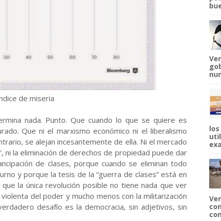
bue
Ven
gob
num
ndice de miseria
ermina nada. Punto. Que cuando lo que se quiere es
los
gurado. Que ni el marxismo económico ni el liberalismo
uti
ntrario, se alejan incesantemente de ella. Ni el mercado
exa
 ni la eliminación de derechos de propiedad puede dar
ncipación de clases, porque cuando se eliminan todo
urno y porque la tesis de la “guerra de clases” está en
s que la única revolución posible no tiene nada que ver
a violenta del poder y mucho menos con la militarización
Ven
 verdadero desafío es la democracia, sin adjetivos, sin
com
com