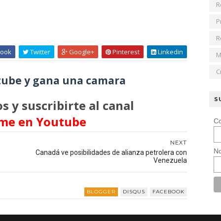
R
P
R
ook
Twitter
Google+
Pinterest
Linkedin
M
C
ube y gana una camara
S
s y suscribirte al canal
me en Youtube
Co
NEXT
No
Canadá ve posibilidades de alianza petrolera con
Venezuela
BLOGGER
DISQUS
FACEBOOK