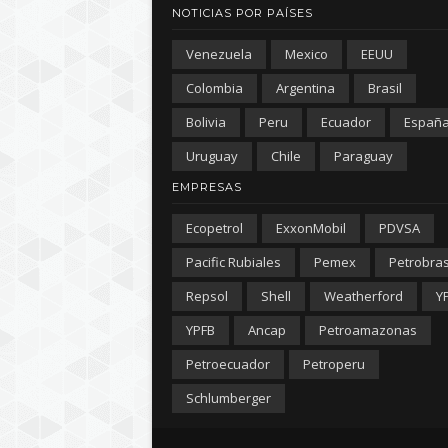
NOTICIAS POR PAÍSES
Venezuela
Mexico
EEUU
Colombia
Argentina
Brasil
Bolivia
Peru
Ecuador
Españ
Uruguay
Chile
Paraguay
EMPRESAS
Ecopetrol
ExxonMobil
PDVSA
Pacific Rubiales
Pemex
Petrobra
Repsol
Shell
Weatherford
Y
YPFB
Ancap
Petroamazonas
Petroecuador
Petroperu
Schlumberger