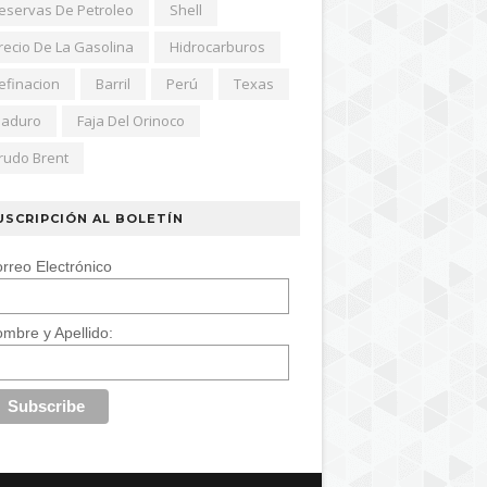
eservas De Petroleo
Shell
recio De La Gasolina
Hidrocarburos
efinacion
Barril
Perú
Texas
aduro
Faja Del Orinoco
rudo Brent
USCRIPCIÓN AL BOLETÍN
rreo Electrónico
mbre y Apellido: