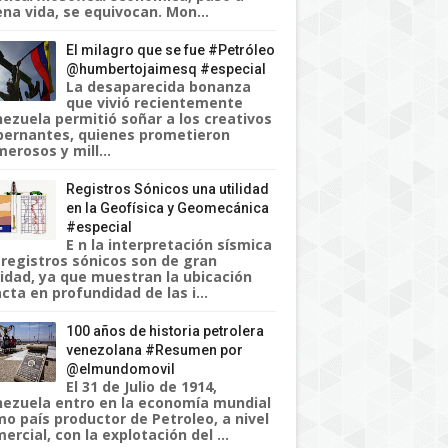
na vida, se equivocan. Mon...
El milagro que se fue #Petróleo
@humbertojaimesq #especial
La desaparecida bonanza
que vivió recientemente
ezuela permitió soñar a los creativos
ernantes, quienes prometieron
erosos y mill...
Registros Sónicos una utilidad
en la Geofísica y Geomecánica
#especial
E n la interpretación sísmica
 registros sónicos son de gran
lidad, ya que muestran la ubicación
cta en profundidad de las i...
100 años de historia petrolera
venezolana #Resumen por
@elmundomovil
El 31 de Julio de 1914,
ezuela entro en la economía mundial
o país productor de Petroleo, a nivel
ercial, con la explotación del ...