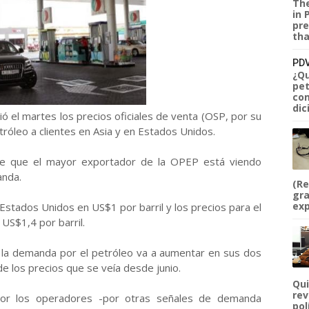
The
in 
pre
tha
PDV
¿Qu
pet
com
dic
ó el martes los precios oficiales de venta (OSP, por su
tróleo a clientes en Asia y en Estados Unidos.
de que el mayor exportador de la OPEP está viendo
anda.
(Re
gra
exp
 Estados Unidos en US$1 por barril y los precios para el
 US$1,4 por barril.
e la demanda por el petróleo va a aumentar en sus dos
e los precios que se veía desde junio.
Qui
rev
 por los operadores -por otras señales de demanda
pol