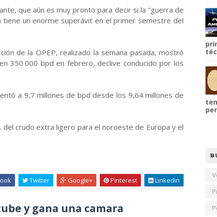
ante, que aún es muy pronto para decir si la "guerra de
a tiene un enorme superávit en el primer semestre del
pri
téc
ción de la OPEP, realizado la semana pasada, mostró
 en 350.000 bpd en febrero, declive conducido por los
entó a 9,7 millones de bpd desde los 9,64 millones de
tem
per
 del crudo extra ligero para el noroeste de Europa y el
B
V
ook
Twitter
Google+
Pinterest
Linkedin
P
ube y gana una camara
P