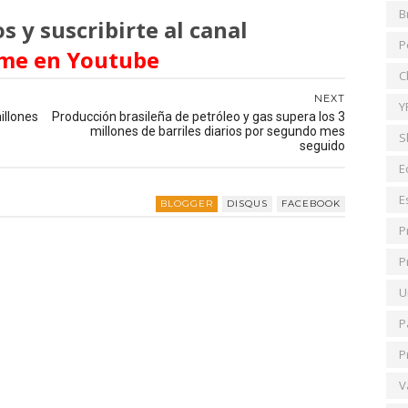
B
s y suscribirte al canal
P
me en Youtube
C
NEXT
Y
illones
Producción brasileña de petróleo y gas supera los 3
millones de barriles diarios por segundo mes
S
seguido
E
E
BLOGGER
DISQUS
FACEBOOK
P
P
U
P
P
V