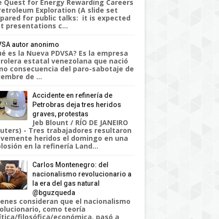
 Quest for Energy Rewarding Careers
Petroleum Exploration (A slide set
pared for public talks: it is expected
t presentations c...
SA autor anonimo
é es la Nueva PDVSA? Es la empresa
rolera estatal venezolana que nació
o consecuencia del paro-sabotaje de
iembre de ...
Accidente en refinería de
Petrobras deja tres heridos
graves, protestas
Jeb Blount / RÍO DE JANEIRO
uters) - Tres trabajadores resultaron
vemente heridos el domingo en una
losión en la refinería Land...
Carlos Montenegro: del
nacionalismo revolucionario a
la era del gas natural
@bguzqueda
enes consideran que el nacionalismo
olucionario, como teoría
ítica/filosófica/económica, pasó a