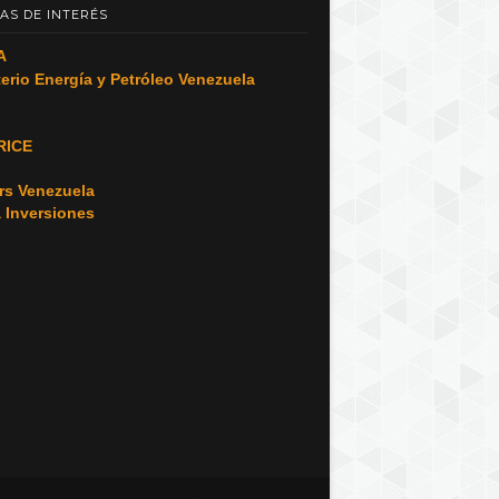
AS DE INTERÉS
A
terio Energía y Petróleo Venezuela
RICE
o
rs Venezuela
a Inversiones