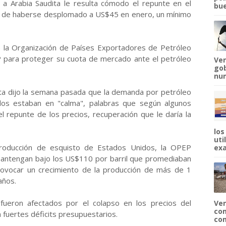
e a Arabia Saudita le resulta cómodo el repunte en el
bue
go de haberse desplomado a US$45 en enero, un mínimo
 la Organización de Países Exportadores de Petróleo
 para proteger su cuota de mercado ante el petróleo
Ven
gob
num
ita dijo la semana pasada que la demanda por petróleo
os estaban en "calma", palabras que según algunos
 el repunte de los precios, recuperación que le daría la
los
uti
producción de esquisto de Estados Unidos, la OPEP
exa
 mantengan bajo los US$110 por barril que promediaban
ovocar un crecimiento de la producción de más de 1
años.
eron afectados por el colapso en los precios del
Ven
com
 fuertes déficits presupuestarios.
com