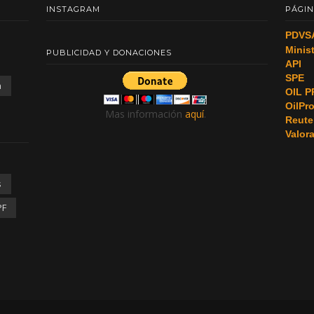
INSTAGRAM
PÁGIN
PDVS
Minis
PUBLICIDAD Y DONACIONES
API
SPE
a
OIL P
OilPr
Mas información
aquí
.
Reute
Valor
s
PF