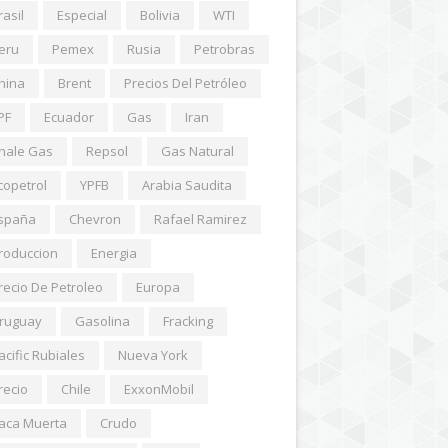
rasil
Especial
Bolivia
WTI
eru
Pemex
Rusia
Petrobras
hina
Brent
Precios Del Petróleo
PF
Ecuador
Gas
Iran
hale Gas
Repsol
Gas Natural
copetrol
YPFB
Arabia Saudita
spaña
Chevron
Rafael Ramirez
roduccion
Energia
recio De Petroleo
Europa
ruguay
Gasolina
Fracking
acific Rubiales
Nueva York
recio
Chile
ExxonMobil
aca Muerta
Crudo