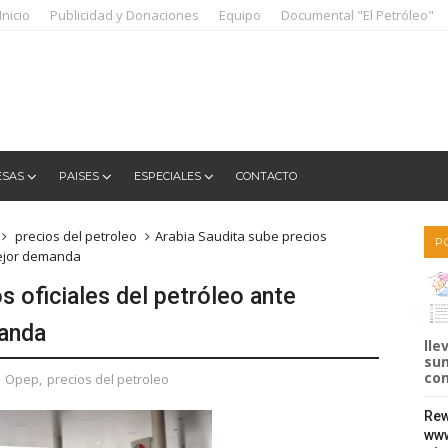
Inicio
Publicidad y Donaciones
Equipo
Documental "El Petróleo"
ESAS
PAISES
ESPECIALES
CONTACTO
precios del petroleo
Arabia Saudita sube precios
P
mejor demanda
s oficiales del petróleo ante
anda
lle
sum
com
,
Opep
,
precios del petroleo
Rew
www