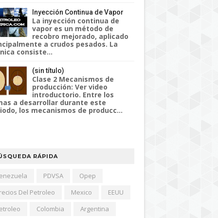
Inyección Continua de Vapor
La inyección continua de
vapor es un método de
recobro mejorado, aplicado
ncipalmente a crudos pesados. La
nica consiste...
(sin título)
Clase 2 Mecanismos de
producción: Ver video
introductorio. Entre los
as a desarrollar durante este
iodo, los mecanismos de producc...
ÚSQUEDA RÁPIDA
enezuela
PDVSA
Opep
recios Del Petroleo
Mexico
EEUU
etroleo
Colombia
Argentina