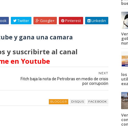
bue
ook
Twitter
Google+
Pinterest
Linkedin
Ven
ube y gana una camara
gob
num
s y suscribirte al canal
me en Youtube
NEXT
los
uti
Fitch baja la nota de Petrobras en medio de crisis
exa
por corrupción
BLOGGER
DISQUS
FACEBOOK
Ven
com
com