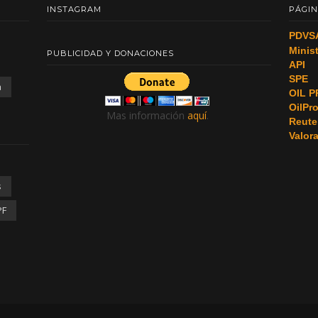
INSTAGRAM
PÁGIN
PDVS
Minis
PUBLICIDAD Y DONACIONES
API
SPE
a
OIL P
OilPr
Mas información
aquí
.
Reute
Valor
s
PF