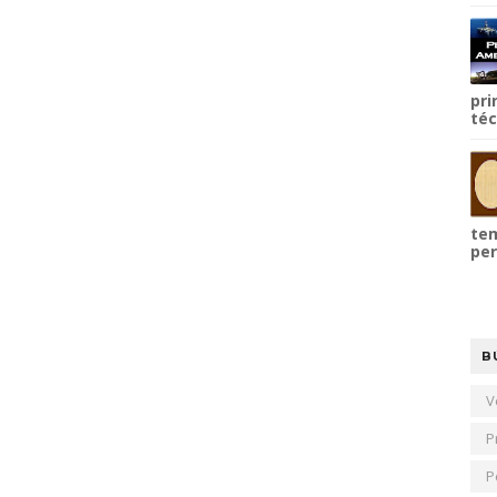
pri
téc
tem
per
B
V
P
P