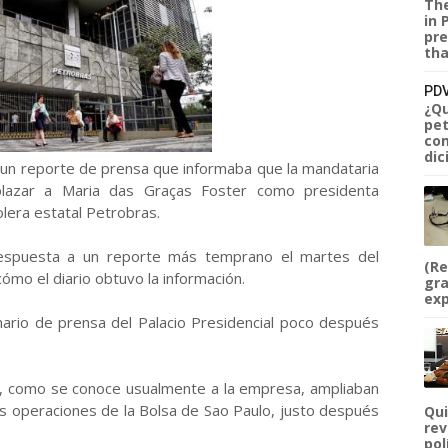
The
in 
pre
tha
PDV
¿Qu
pet
com
dic
s un reporte de prensa que informaba que la mandataria
plazar a Maria das Graças Foster como presidenta
olera estatal Petrobras.
respuesta a un reporte más temprano el martes del
(Re
cómo el diario obtuvo la información.
gra
exp
nario de prensa del Palacio Presidencial poco después
, como se conoce usualmente a la empresa, ampliaban
s operaciones de la Bolsa de Sao Paulo, justo después
Qui
rev
pol