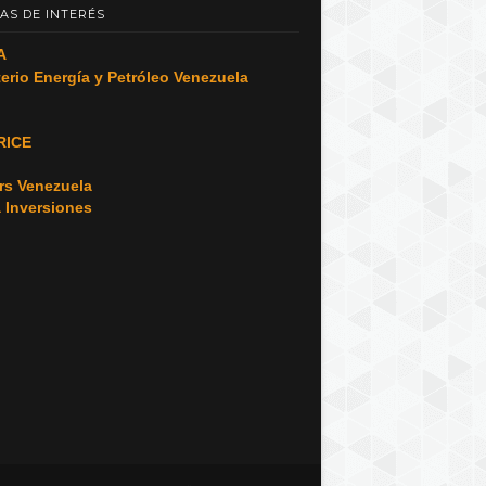
AS DE INTERÉS
A
terio Energía y Petróleo Venezuela
RICE
o
rs Venezuela
a Inversiones