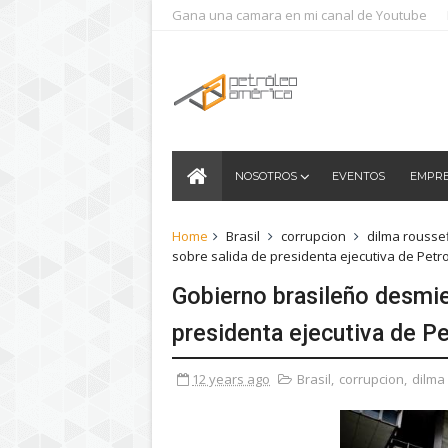
Gana una camara en mi canal de Youtube
NOSOTROS
EVENTOS
EMPR
Home
Brasil
corrupcion
dilma rousse
sobre salida de presidenta ejecutiva de Petr
Gobierno brasileño desmie
presidenta ejecutiva de P
12 years ago
Brasil
,
corrupcion
,
dilma