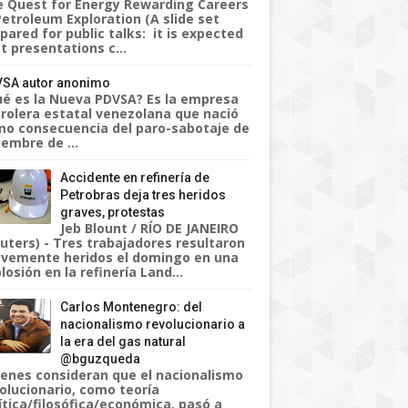
 Quest for Energy Rewarding Careers
Petroleum Exploration (A slide set
pared for public talks: it is expected
t presentations c...
SA autor anonimo
é es la Nueva PDVSA? Es la empresa
rolera estatal venezolana que nació
o consecuencia del paro-sabotaje de
iembre de ...
Accidente en refinería de
Petrobras deja tres heridos
graves, protestas
Jeb Blount / RÍO DE JANEIRO
uters) - Tres trabajadores resultaron
vemente heridos el domingo en una
losión en la refinería Land...
Carlos Montenegro: del
nacionalismo revolucionario a
la era del gas natural
@bguzqueda
enes consideran que el nacionalismo
olucionario, como teoría
ítica/filosófica/económica, pasó a