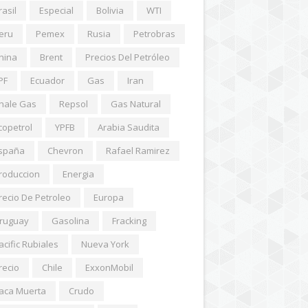
rasil
Especial
Bolivia
WTI
eru
Pemex
Rusia
Petrobras
hina
Brent
Precios Del Petróleo
PF
Ecuador
Gas
Iran
hale Gas
Repsol
Gas Natural
copetrol
YPFB
Arabia Saudita
spaña
Chevron
Rafael Ramirez
roduccion
Energia
recio De Petroleo
Europa
ruguay
Gasolina
Fracking
acific Rubiales
Nueva York
recio
Chile
ExxonMobil
aca Muerta
Crudo