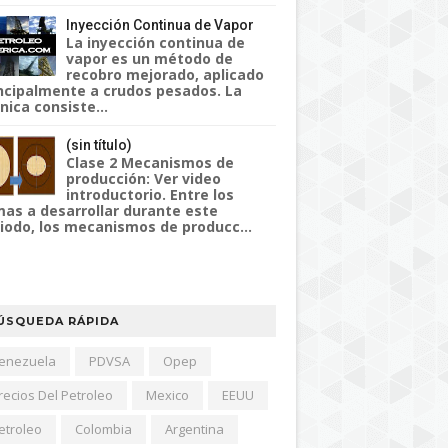
Inyección Continua de Vapor
La inyección continua de
vapor es un método de
recobro mejorado, aplicado
ncipalmente a crudos pesados. La
nica consiste...
(sin título)
Clase 2 Mecanismos de
producción: Ver video
introductorio. Entre los
as a desarrollar durante este
iodo, los mecanismos de producc...
ÚSQUEDA RÁPIDA
enezuela
PDVSA
Opep
recios Del Petroleo
Mexico
EEUU
etroleo
Colombia
Argentina