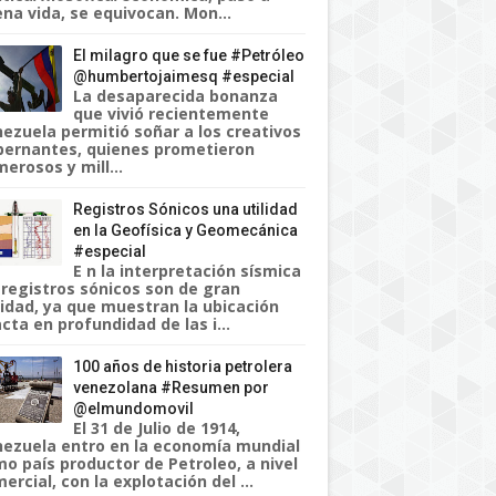
na vida, se equivocan. Mon...
El milagro que se fue #Petróleo
@humbertojaimesq #especial
La desaparecida bonanza
que vivió recientemente
ezuela permitió soñar a los creativos
ernantes, quienes prometieron
erosos y mill...
Registros Sónicos una utilidad
en la Geofísica y Geomecánica
#especial
E n la interpretación sísmica
 registros sónicos son de gran
lidad, ya que muestran la ubicación
cta en profundidad de las i...
100 años de historia petrolera
venezolana #Resumen por
@elmundomovil
El 31 de Julio de 1914,
ezuela entro en la economía mundial
o país productor de Petroleo, a nivel
ercial, con la explotación del ...