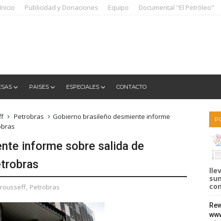
Inicio
Publicidad y Donaciones
Equipo
Documental "El Petróleo"
ESAS
PAISES
ESPECIALES
CONTACTO
ff
Petrobras
Gobierno brasileño desmiente informe
P
obras
nte informe sobre salida de
etrobras
lle
sum
com
 rousseff
,
Petrobras
Rew
www