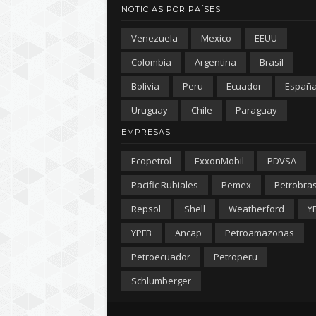
NOTICIAS POR PAÍSES
Venezuela
Mexico
EEUU
Colombia
Argentina
Brasil
Bolivia
Peru
Ecuador
Españ
Uruguay
Chile
Paraguay
EMPRESAS
Ecopetrol
ExxonMobil
PDVSA
Pacific Rubiales
Pemex
Petrobra
Repsol
Shell
Weatherford
Y
YPFB
Ancap
Petroamazonas
Petroecuador
Petroperu
Schlumberger