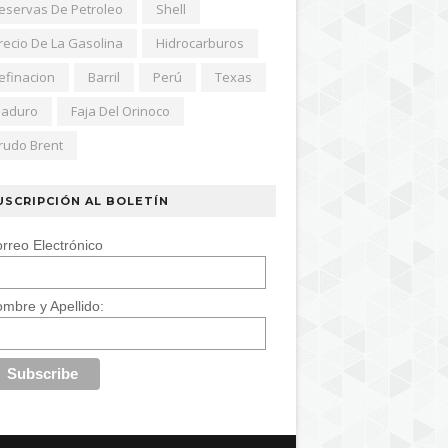
eservas De Petroleo
Shell
recio De La Gasolina
Hidrocarburos
efinacion
Barril
Perú
Texas
aduro
Faja Del Orinoco
rudo Brent
USCRIPCIÓN AL BOLETÍN
rreo Electrónico
mbre y Apellido: