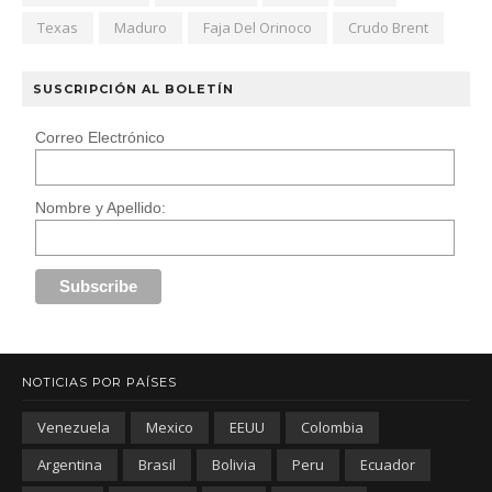
Texas
Maduro
Faja Del Orinoco
Crudo Brent
SUSCRIPCIÓN AL BOLETÍN
Correo Electrónico
Nombre y Apellido:
NOTICIAS POR PAÍSES
Venezuela
Mexico
EEUU
Colombia
Argentina
Brasil
Bolivia
Peru
Ecuador