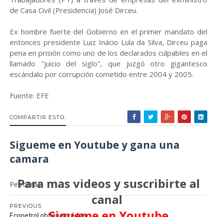
de Casa Civil (Presidencia) José Dirceu.
Ex hombre fuerte del Gobierno en el primer mandato del
entonces presidente Luiz Inácio Lula da Silva, Dirceu paga
pena en prisión como uno de los declarados culpables en el
llamado "juicio del siglo", que juzgó otro gigantesco
escándalo por corrupción cometido entre 2004 y 2005.
Fuente: EFE
COMPARTIR ESTO:
Sigueme en Youtube y gana una
camara
Para mas videos y suscribirte al
Petrobras
canal
PREVIOUS
Sigueme en Youtube
Ecopetrol obtiene crédito