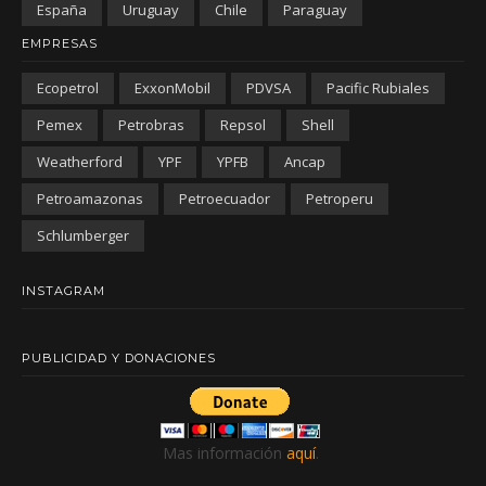
España
Uruguay
Chile
Paraguay
EMPRESAS
Ecopetrol
ExxonMobil
PDVSA
Pacific Rubiales
Pemex
Petrobras
Repsol
Shell
Weatherford
YPF
YPFB
Ancap
Petroamazonas
Petroecuador
Petroperu
Schlumberger
INSTAGRAM
PUBLICIDAD Y DONACIONES
Mas información
aquí
.