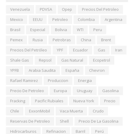
Venezuela
PDVSA
Opep
Precios Del Petroleo
Mexico
EEUU
Petroleo
Colombia
Argentina
Brasil
Especial
Bolivia
WTI
Peru
Pemex
Rusia
Petrobras
China
Brent
Precios Del Petróleo
YPF
Ecuador
Gas
Iran
Shale Gas
Repsol
Gas Natural
Ecopetrol
YPFB
Arabia Saudita
España
Chevron
Rafael Ramirez
Produccion
Energia
Precio De Petroleo
Europa
Uruguay
Gasolina
Fracking
Pacific Rubiales
Nueva York
Precio
Chile
ExxonMobil
Vaca Muerta
Crudo
Reservas De Petroleo
Shell
Precio De La Gasolina
Hidrocarburos
Refinacion
Barril
Perú