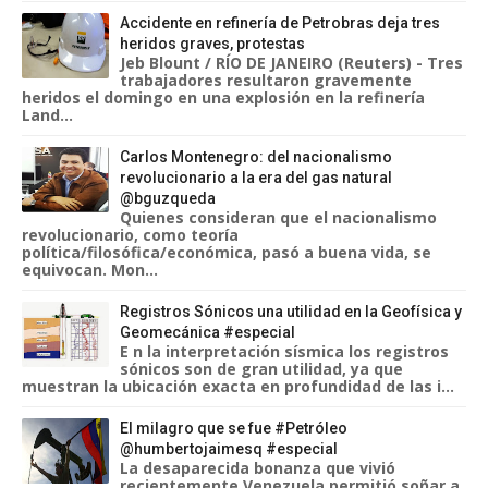
Accidente en refinería de Petrobras deja tres
heridos graves, protestas
Jeb Blount / RÍO DE JANEIRO (Reuters) - Tres
trabajadores resultaron gravemente
heridos el domingo en una explosión en la refinería
Land...
Carlos Montenegro: del nacionalismo
revolucionario a la era del gas natural
@bguzqueda
Quienes consideran que el nacionalismo
revolucionario, como teoría
política/filosófica/económica, pasó a buena vida, se
equivocan. Mon...
Registros Sónicos una utilidad en la Geofísica y
Geomecánica #especial
E n la interpretación sísmica los registros
sónicos son de gran utilidad, ya que
muestran la ubicación exacta en profundidad de las i...
El milagro que se fue #Petróleo
@humbertojaimesq #especial
La desaparecida bonanza que vivió
recientemente Venezuela permitió soñar a