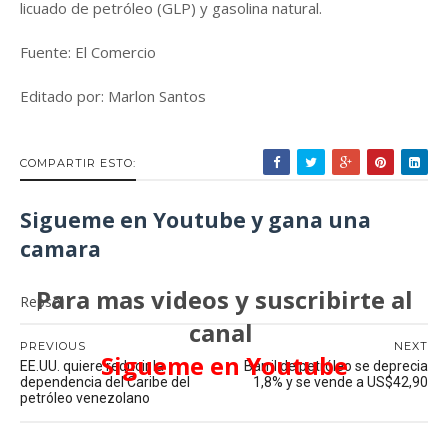
licuado de petróleo (GLP) y gasolina natural.
Fuente: El Comercio
Editado por: Marlon Santos
COMPARTIR ESTO:
Sigueme en Youtube y gana una
camara
Para mas videos y suscribirte al
Repsol
canal
PREVIOUS
NEXT
Sigueme en Youtube
EE.UU. quiere reducir la
Barril de petróleo se deprecia
dependencia del Caribe del
1,8% y se vende a US$42,90
petróleo venezolano