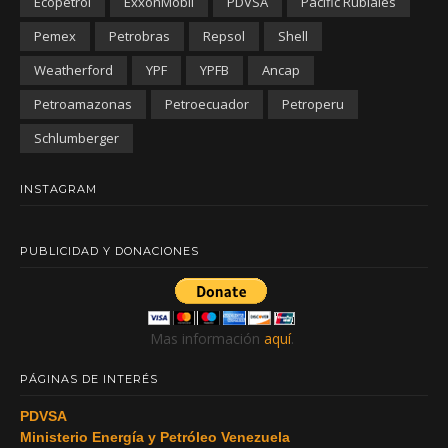
Ecopetrol
ExxonMobil
PDVSA
Pacific Rubiales
Pemex
Petrobras
Repsol
Shell
Weatherford
YPF
YPFB
Ancap
Petroamazonas
Petroecuador
Petroperu
Schlumberger
INSTAGRAM
PUBLICIDAD Y DONACIONES
Mas información
aquí
.
PÁGINAS DE INTERÉS
PDVSA
Ministerio Energía y Petróleo Venezuela