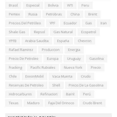
Brasil
Especial
Bolivia
WTI
Peru
Pemex
Rusia
Petrobras
China
Brent
Precios Del Petróleo
YPF
Ecuador
Gas
Iran
Shale Gas
Repsol
Gas Natural
Ecopetrol
YPFB
Arabia Saudita
España
Chevron
Rafael Ramirez
Produccion
Energia
Precio De Petroleo
Europa
Uruguay
Gasolina
Fracking
Pacific Rubiales
Nueva York
Precio
Chile
ExxonMobil
Vaca Muerta
Crudo
Reservas De Petroleo
Shell
Precio De La Gasolina
Hidrocarburos
Refinacion
Barril
Perú
Texas
Maduro
Faja Del Orinoco
Crudo Brent