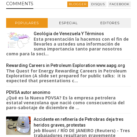
COMMENT
S
BLOGGER
DISQUS
FACEBOOK
POPULARES
ESPECIAL
EDITORES
Geológia de Venezuela Y Términos
Esta presentación la hacemos con el fin de
llevarles a ustedes una información de
suma importancia tanto parar nosotros
como para la soci...
Rewarding Careers in Petroleum Exploration www.aapg.org
The Quest for Energy Rewarding Careers in Petroleum
Exploration (A slide set prepared for public talks: it is
expected that presentations c...
PDVSA autor anonimo
¿Qué es la Nueva PDVSA? Es la empresa petrolera
estatal venezolana que nació como consecuencia del
paro-sabotaje de diciembre de ...
Accidente en refinería de Petrobras deja tres
heridos graves, protestas
Jeb Blount / RÍO DE JANEIRO (Reuters) - Tres
trabajadores resultaron gravemente