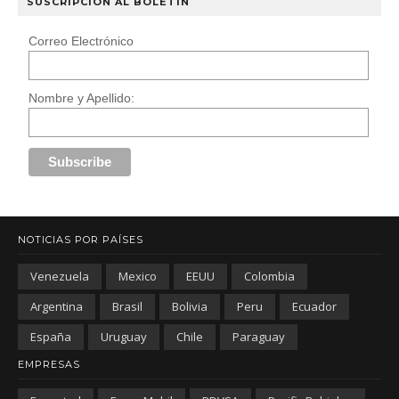
SUSCRIPCIÓN AL BOLETÍN
Correo Electrónico
Nombre y Apellido:
NOTICIAS POR PAÍSES
Venezuela
Mexico
EEUU
Colombia
Argentina
Brasil
Bolivia
Peru
Ecuador
España
Uruguay
Chile
Paraguay
EMPRESAS