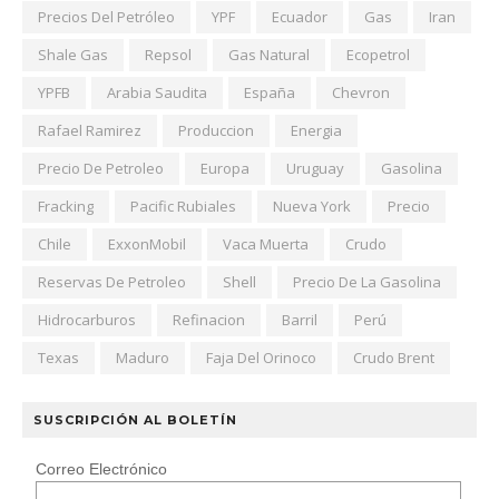
Precios Del Petróleo
YPF
Ecuador
Gas
Iran
Shale Gas
Repsol
Gas Natural
Ecopetrol
YPFB
Arabia Saudita
España
Chevron
Rafael Ramirez
Produccion
Energia
Precio De Petroleo
Europa
Uruguay
Gasolina
Fracking
Pacific Rubiales
Nueva York
Precio
Chile
ExxonMobil
Vaca Muerta
Crudo
Reservas De Petroleo
Shell
Precio De La Gasolina
Hidrocarburos
Refinacion
Barril
Perú
Texas
Maduro
Faja Del Orinoco
Crudo Brent
SUSCRIPCIÓN AL BOLETÍN
Correo Electrónico