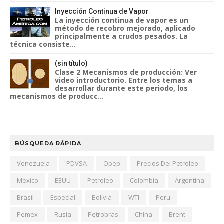
Inyección Continua de Vapor
La inyección continua de vapor es un
método de recobro mejorado, aplicado
principalmente a crudos pesados. La
técnica consiste...
(sin título)
Clase 2 Mecanismos de producción: Ver
video introductorio. Entre los temas a
desarrollar durante este periodo, los
mecanismos de producc...
BÚSQUEDA RÁPIDA
Venezuela
PDVSA
Opep
Precios Del Petroleo
Mexico
EEUU
Petroleo
Colombia
Argentina
Brasil
Especial
Bolivia
WTI
Peru
Pemex
Rusia
Petrobras
China
Brent