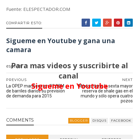
Fuente: ELESPECTADOR.COM
COMPARTIR ESTO:
Sigueme en Youtube y gana una
camara
Para mas videos y suscribirte al
especial
canal
PREVIOUS
NEXT
Sigueme en Youtube
La OPEP mantiene en 92,38M
México tiene la sexta mayor
de barriles diarios su previsión
reserva de shale gas en el
de demanda para 2015
mundo y sólo opera cuatro
pozos
COMMENT
S
BLOGGER
DISQUS
FACEBOOK