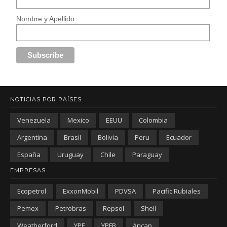
Nombre y Apellido:
NOTICIAS POR PAÍSES
Venezuela
Mexico
EEUU
Colombia
Argentina
Brasil
Bolivia
Peru
Ecuador
España
Uruguay
Chile
Paraguay
EMPRESAS
Ecopetrol
ExxonMobil
PDVSA
Pacific Rubiales
Pemex
Petrobras
Repsol
Shell
Weatherford
YPF
YPFB
Ancap