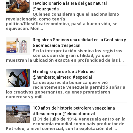
revolucionario a la era del gas natural
@bguzqueda
Quienes consideran que el nacionalismo
revolucionario, como teoría
política/filosófica/económica, pasó a buena vida, se
equivocan. Mon...
Registros Sónicos una utilidad en la Geofísica y
Geomecánica #especial
E n la interpretación sísmica los registros
sónicos son de gran utilidad, ya que
muestran la ubicación exacta en profundidad de las i...
El milagro que se fue #Petróleo
@humbertojaimesq #especial
La desaparecida bonanza que vivió
recientemente Venezuela permitió soñar a
los creativos gobernantes, quienes prometieron
numerosos y mill...
100 años de historia petrolera venezolana
#Resumen por @elmundomovil
El 31 de Julio de 1914, Venezuela entro en la
economía mundial como país productor de
Petroleo, a nivel comercial, con la explotación del ...