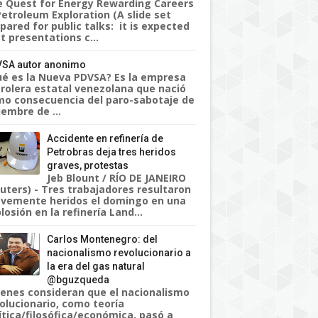
 Quest for Energy Rewarding Careers
Petroleum Exploration (A slide set
pared for public talks: it is expected
t presentations c...
SA autor anonimo
é es la Nueva PDVSA? Es la empresa
rolera estatal venezolana que nació
o consecuencia del paro-sabotaje de
iembre de ...
Accidente en refinería de
Petrobras deja tres heridos
graves, protestas
Jeb Blount / RÍO DE JANEIRO
uters) - Tres trabajadores resultaron
vemente heridos el domingo en una
losión en la refinería Land...
Carlos Montenegro: del
nacionalismo revolucionario a
la era del gas natural
@bguzqueda
enes consideran que el nacionalismo
olucionario, como teoría
ítica/filosófica/económica, pasó a