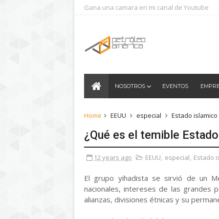
Gana una camara en mi canal de Youtube
NOSOTROS
EVENTOS
EMPR
Home
EEUU
especial
Estado islamico
¿Qué es el temible Estado
12 years ago
EEUU
,
especial
,
Estado i
El grupo yihadista se sirvió de un M
nacionales, intereses de las grandes p
alianzas, divisiones étnicas y su perman