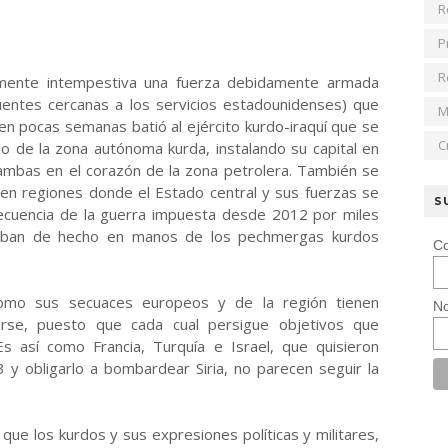
R
P
R
mente intempestiva una fuerza debidamente armada
uentes cercanas a los servicios estadounidenses) que
M
en pocas semanas batió al ejército kurdo-iraquí que se
C
o de la zona autónoma kurda, instalando su capital en
 ambas en el corazón de la zona petrolera. También se
, en regiones donde el Estado central y sus fuerzas se
S
ecuencia de la guerra impuesta desde 2012 por miles
taban de hecho en manos de los pechmergas kurdos
Co
omo sus secuaces europeos y de la región tienen
No
derse, puesto que cada cual persigue objetivos que
s así como Francia, Turquía e Israel, que quisieron
 y obligarlo a bombardear Siria, no parecen seguir la
ue los kurdos y sus expresiones políticas y militares,