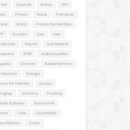
rasil
Especial
Bolivia
WTI
eru
Pemex
Rusia
Petrobras
hina
Brent
Precios Del Petróleo
PF
Ecuador
Gas
Iran
hale Gas
Repsol
Gas Natural
copetrol
YPFB
Arabia Saudita
spaña
Chevron
Rafael Ramirez
roduccion
Energia
recio De Petroleo
Europa
ruguay
Gasolina
Fracking
acific Rubiales
Nueva York
recio
Chile
ExxonMobil
aca Muerta
Crudo