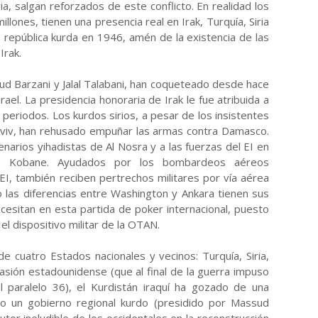
a, salgan reforzados de este conflicto. En realidad los
llones, tienen una presencia real en Irak, Turquía, Siria
 república kurda en 1946, amén de la existencia de las
Irak.
ud Barzani y Jalal Talabani, han coqueteado desde hace
ael. La presidencia honoraria de Irak le fue atribuida a
 periodos. Los kurdos sirios, a pesar de los insistentes
viv, han rehusado empuñar las armas contra Damasco.
arios yihadistas de Al Nosra y a las fuerzas del EI en
 de Kobane. Ayudados por los bombardeos aéreos
EI, también reciben pertrechos militares por vía aérea
o las diferencias entre Washington y Ankara tienen sus
ecesitan en esta partida de poker internacional, puesto
l dispositivo militar de la OTAN.
de cuatro Estados nacionales y vecinos: Turquía, Siria,
vasión estadounidense (que al final de la guerra impuso
 paralelo 36), el Kurdistán iraquí ha gozado de una
do un gobierno regional kurdo (presidido por Massud