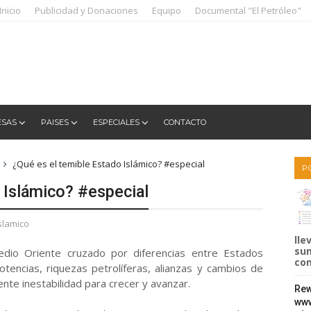
Inicio
Publicidad y Donaciones
Equipo
Documental "El Petróleo"
ESAS
PAISES
ESPECIALES
CONTACTO
¿Qué es el temible Estado Islámico? #especial
P
 Islámico? #especial
slamico
lle
sum
edio Oriente cruzado por diferencias entre Estados
com
otencias, riquezas petrolíferas, alianzas y cambios de
ente inestabilidad para crecer y avanzar.
Rew
www