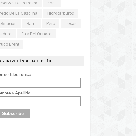
eservas De Petroleo
Shell
recio De La Gasolina
Hidrocarburos
efinacion
Barril
Perú
Texas
aduro
Faja Del Orinoco
rudo Brent
USCRIPCIÓN AL BOLETÍN
rreo Electrónico
mbre y Apellido: