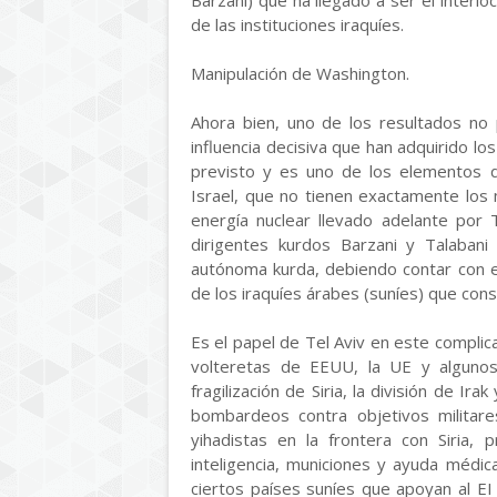
Barzani) que ha llegado a ser el interlo
de las instituciones iraquíes.
Manipulación de Washington.
Ahora bien, uno de los resultados no 
influencia decisiva que han adquirido lo
previsto y es uno de los elementos 
Israel, que no tienen exactamente los
energía nuclear llevado adelante por 
dirigentes kurdos Barzani y Talabani
autónoma kurda, debiendo contar con el 
de los iraquíes árabes (suníes) que cons
Es el papel de Tel Aviv en este complica
volteretas de EEUU, la UE y algunos
fragilización de Siria, la división de Ir
bombardeos contra objetivos militares
yihadistas en la frontera con Siria, 
inteligencia, municiones y ayuda médic
ciertos países suníes que apoyan al EI