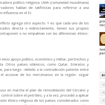
ificadora político-religiosa UMA (comunidad musulmana)
rvadores hablan de takfiristas para referirse a una
 influencia en el EI.
pri
nflicto agrega otro aspecto. Y es que cada uno de los
téc
cados directa o indirectamente, tienen sus propios
contraponen o no empalman con las diferencias étnico-
tem
per
 inicio apoyo político, económico y militar, pertrechos y
ta. Otros países islámicos, como Qatar, Emiratos y
, para luego -debido a la contradicción patente entre
y el accionar de los mercenarios en la región- seguir
B
V
puso en marcha el plan de remodelación del Cercano y
P
control sobre el petróleo, y a la vez, procedió a aplicar
isión étnico-religiosa de los países considerados como
P