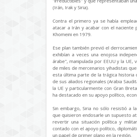
"irreductibles" y que representaban un
(Irán, Irak y Siria).
Contra el primero ya se había emplea
atacar a Irán y acabar con el naciente 
Khomeini en 1979.
Ese plan también previó el derrocamie
exhibían a veces una enojosa indepen
árabe", manipulada por EEUU y la UE, v
de miles de mercenarios yihadistas que
esta última parte de la trágica histor
de sus aliados regionales (Arabia Saudit
la UE y particularmente con Gran Breta
ha destacado en su apoyo político, económ
Sin embargo, Siria no sólo resistió a l
que quisieron endosarle un supuesto a
revertir una situación política y mil
contado con el apoyo político, diplomáti
un papel de primer plano en la región.