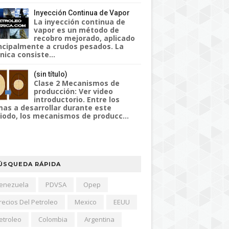
Inyección Continua de Vapor
La inyección continua de
vapor es un método de
recobro mejorado, aplicado
ncipalmente a crudos pesados. La
nica consiste...
(sin título)
Clase 2 Mecanismos de
producción: Ver video
introductorio. Entre los
as a desarrollar durante este
iodo, los mecanismos de producc...
ÚSQUEDA RÁPIDA
enezuela
PDVSA
Opep
recios Del Petroleo
Mexico
EEUU
etroleo
Colombia
Argentina