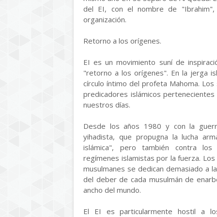
del EI, con el nombre de "Ibrahim", e
organización.
Retorno a los orígenes.
EI es un movimiento suní de inspiraci
"retorno a los orígenes". En la jerga i
círculo íntimo del profeta Mahoma. Los s
predicadores islámicos pertenecientes 
nuestros días.
Desde los años 1980 y con la guerra 
yihadista, que propugna la lucha arma
islámica", pero también contra lo
regímenes islamistas por la fuerza. Lo
musulmanes se dedican demasiado a la p
del deber de cada musulmán de enarbol
ancho del mundo.
El EI es particularmente hostil a l