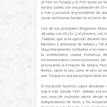
el PKK en Turquía y el PYD kurdo en Siri
kurdos suníes con una población de 35 mi
e Irán y ya existe el precedente de una
zonas autónomas kurdas en el norte de 
Dos de sus principales dirigentes, Mass
décadas con EE.UU. y el primero, con Isr
Talabani, que la ha ejercido durante dos
llamados y amenazas de Ankara y Tel A
Mayoritariamente combaten a los mercen
la emblemática ciudad fronteriza
norteamericanos contra posiciones del 
provocando la irritación de Ankara. Per
límites, tanto el uno como el otro se n
que Turquía es una pieza importante en e
El Kurdistán histórico cubre alrededor 
Irak e Irán. Desde 1991, debido a la in
una zona de exclusión aérea desde el
independencia de facto y ha instaura