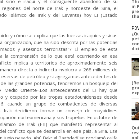
al sirio e iraquí y el consiguiente abandono de su
The
in 
 regiones del norte de Irak y noroeste de Siria, el
pre
tado Islámico de Irak y del Levante) hoy EI (Estado
tha
PDV
¿Qu
ido y cómo se explica que las fuerzas iraquíes y sirias
pet
a organización, que ha sido descrita por las potencias
com
dic
mados y asesinos terroristas"? El empleo de esta
lta la comprensión de lo que está ocurriendo en esa
flicto implica a territorios de aproximadamente seis
manera directa o indirecta involucra a 268 millones de
s reservas de petróleo y si agregamos antecedentes de
(Re
es de las grandes potencias, tendremos un bosquejo del
gra
 y Medio Oriente-.Los antecedentes del EI hay que
exp
ado y ocupado por las tropas estadounidenses desde
06, cuando un grupo de combatientes de diversas
n Irak decidieron formar un consejo de muyaidines
cupación norteamericana y sus tropelías. En octubre de
lámico de Irak (EII) que manifestó representar al
Qui
el conflicto que se desarrolla en ese país, a Siria. Ese
rev
 junio pasado, Abú Bakr al Baghdadí se proclamó califa
pol