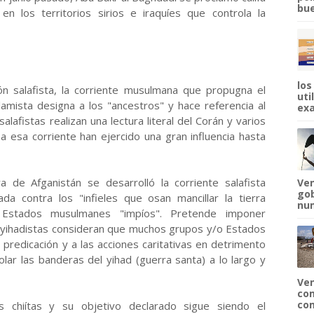
bue
n los territorios sirios e iraquíes que controla la
los
ón salafista, la corriente musulmana que propugna el
uti
slamista designa a los "ancestros" y hace referencia al
exa
alafistas realizan una lectura literal del Corán y varios
a esa corriente han ejercido una gran influencia hasta
de Afganistán se desarrolló la corriente salafista
Ven
gob
da contra los "infieles que osan mancillar la tierra
num
s Estados musulmanes "impíos". Pretende imponer
s yihadistas consideran que muchos grupos y/o Estados
redicación y a las acciones caritativas en detrimento
ar las banderas del yihad (guerra santa) a lo largo y
Ven
com
com
os chiítas y su objetivo declarado sigue siendo el