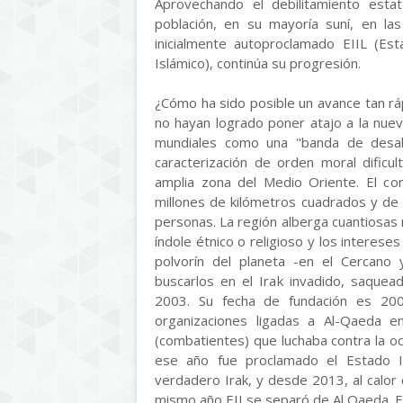
Aprovechando el debilitamiento estat
población, en su mayoría suní, en las
inicialmente autoproclamado EIIL (Es
Islámico), continúa su progresión.
¿Cómo ha sido posible un avance tan ráp
no hayan logrado poner atajo a la nuev
mundiales como una "banda de desal
caracterización de orden moral dificu
amplia zona del Medio Oriente. El con
millones de kilómetros cuadrados y de 
personas. La región alberga cuantiosa
índole étnico o religioso y los interes
polvorín del planeta -en el Cercano
buscarlos en el Irak invadido, saque
2003. Su fecha de fundación es 20
organizaciones ligadas a Al-Qaeda e
(combatientes) que luchaba contra la o
ese año fue proclamado el Estado Is
verdadero Irak, y desde 2013, al calor d
mismo año EII se separó de Al Qaeda. En