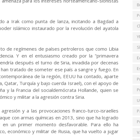
a amenaza para los intereses norteamericano-sionistas
B
P
do a Irak como punta de lanza, incitando a Bagdad a
C
poder islámico instaurado por la revolución del ayatola
Y
S
nto de regímenes de países petroleros que como Libia
dencia. Y en el entusiasmo creado por la "primavera
E
endría después el turno de Siria, invadida por decenas
E
 han tratado de someter ese país a sangre y fuego. En
ia contemporánea de la región, EEUU ha contado, aparte
P
a, Qatar, Turquía y bajo cuerda Israel), con el apoyo de
ña y la Francia del socialdemócrata Hollande, quien se
P
ico y militar a la agresión contra Siria.
U
a agresión y a las provocaciones franco-turco-israelíes
P
taque con armas químicas en 2013, sino que ha logrado
P
itar en un primer momento desfavorable. Para ello ha
co, económico y militar de Rusia, que ha vuelto a jugar
V