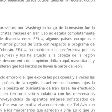
cutor ineludible de los occidentales en la reconstrucción
previstos por Washington luego de la invasión fue la
s chiítas iraquíes en Irán. Eso no estaba completamente
de discordia entre EEUU, algunos países europeos e
 mismos puntos de vista con respecto al programa de
Teherán. EE.UU. ha mantenido su preferencia por los
 (suníes) y los ha situado a la cabeza de la región
descontento de la opinión chiíta iraquí, mayoritaria, y
ideran que los kurdos se llevan la parte del león.
do embrollo el que explica las posiciones y a veces las
 países de la región. Israel ve con buenos ojos la
ak y la puesta en cuarentena de Irán. Israel ha efectuado
 en territorio sirio y colabora con los mercenarios
proveyéndolos de aparatos militares sofisticados de
a. Por eso se explica el acercamiento de Tel Aviv con
 y a los mercenarios que agreden a Siria. Es lo que un