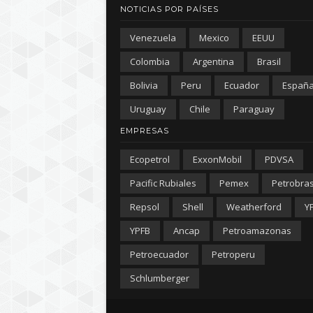
NOTICIAS POR PAÍSES
Venezuela
Mexico
EEUU
Colombia
Argentina
Brasil
Bolivia
Peru
Ecuador
Españ
Uruguay
Chile
Paraguay
EMPRESAS
Ecopetrol
ExxonMobil
PDVSA
Pacific Rubiales
Pemex
Petrobra
Repsol
Shell
Weatherford
Y
YPFB
Ancap
Petroamazonas
Petroecuador
Petroperu
Schlumberger