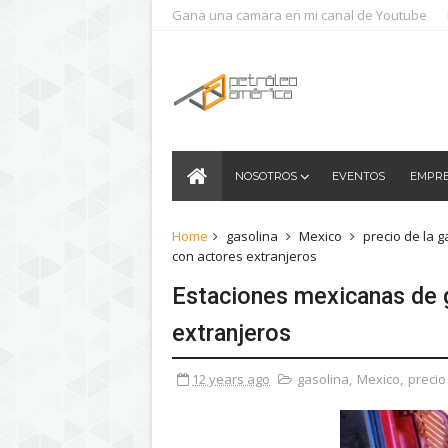
Gana una camara en mi canal de Youtube
NOSOTROS
EVENTOS
EMPR
Home
gasolina
Mexico
precio de la g
con actores extranjeros
Estaciones mexicanas de g
extranjeros
12 years ago
gasolina
,
Mexico
,
precio