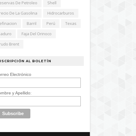
eservas De Petroleo
Shell
recio De La Gasolina
Hidrocarburos
efinacion
Barril
Perú
Texas
aduro
Faja Del Orinoco
rudo Brent
USCRIPCIÓN AL BOLETÍN
rreo Electrónico
mbre y Apellido: