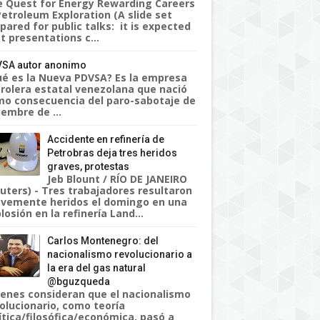
 Quest for Energy Rewarding Careers
Petroleum Exploration (A slide set
pared for public talks: it is expected
t presentations c...
SA autor anonimo
é es la Nueva PDVSA? Es la empresa
rolera estatal venezolana que nació
o consecuencia del paro-sabotaje de
iembre de ...
Accidente en refinería de
Petrobras deja tres heridos
graves, protestas
Jeb Blount / RÍO DE JANEIRO
uters) - Tres trabajadores resultaron
vemente heridos el domingo en una
losión en la refinería Land...
Carlos Montenegro: del
nacionalismo revolucionario a
la era del gas natural
@bguzqueda
enes consideran que el nacionalismo
olucionario, como teoría
ítica/filosófica/económica, pasó a