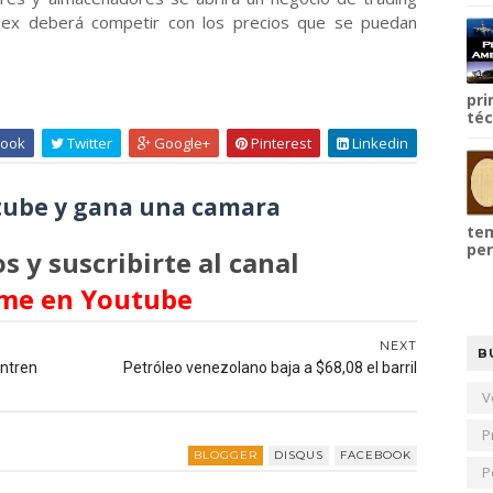
ex deberá competir con los precios que se puedan
pri
téc
ook
Twitter
Google+
Pinterest
Linkedin
ube y gana una camara
tem
per
s y suscribirte al canal
me en Youtube
NEXT
B
entren
Petróleo venezolano baja a $68,08 el barril
V
P
BLOGGER
DISQUS
FACEBOOK
P