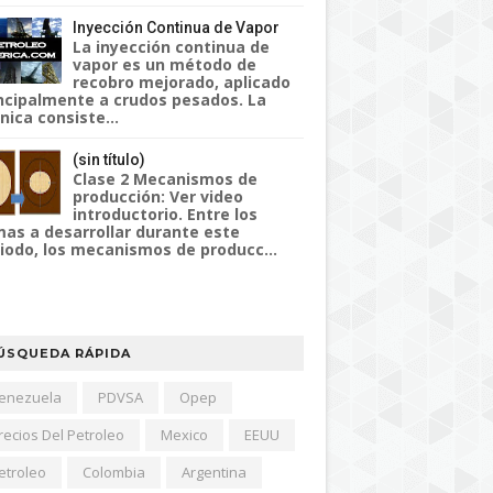
Inyección Continua de Vapor
La inyección continua de
vapor es un método de
recobro mejorado, aplicado
ncipalmente a crudos pesados. La
nica consiste...
(sin título)
Clase 2 Mecanismos de
producción: Ver video
introductorio. Entre los
as a desarrollar durante este
iodo, los mecanismos de producc...
ÚSQUEDA RÁPIDA
enezuela
PDVSA
Opep
recios Del Petroleo
Mexico
EEUU
etroleo
Colombia
Argentina