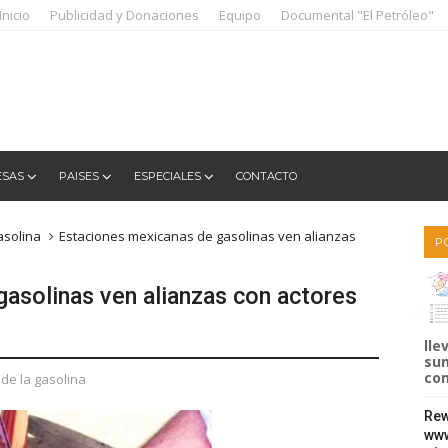
Inicio
Publicidad y Donaciones
Equipo
Documental "El Petróleo"
ESAS
PAISES
ESPECIALES
CONTACTO
asolina
Estaciones mexicanas de gasolinas ven alianzas
P
asolinas ven alianzas con actores
lle
sum
com
 de la gasolina
Rew
www