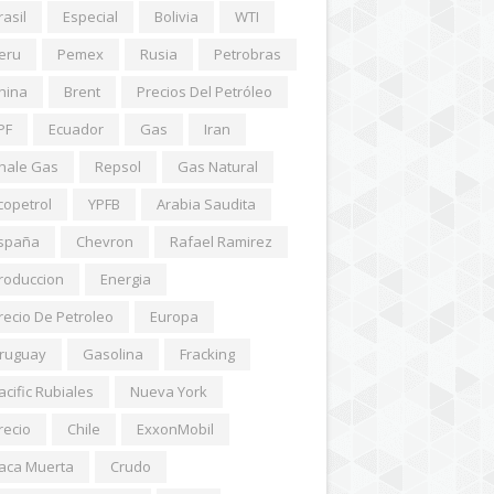
rasil
Especial
Bolivia
WTI
eru
Pemex
Rusia
Petrobras
hina
Brent
Precios Del Petróleo
PF
Ecuador
Gas
Iran
hale Gas
Repsol
Gas Natural
copetrol
YPFB
Arabia Saudita
spaña
Chevron
Rafael Ramirez
roduccion
Energia
recio De Petroleo
Europa
ruguay
Gasolina
Fracking
acific Rubiales
Nueva York
recio
Chile
ExxonMobil
aca Muerta
Crudo