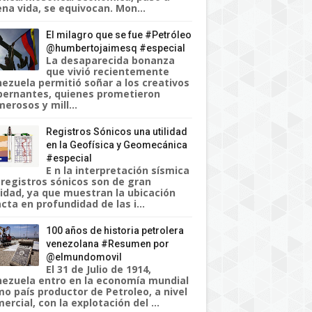
na vida, se equivocan. Mon...
El milagro que se fue #Petróleo
@humbertojaimesq #especial
La desaparecida bonanza
que vivió recientemente
ezuela permitió soñar a los creativos
ernantes, quienes prometieron
erosos y mill...
Registros Sónicos una utilidad
en la Geofísica y Geomecánica
#especial
E n la interpretación sísmica
 registros sónicos son de gran
lidad, ya que muestran la ubicación
cta en profundidad de las i...
100 años de historia petrolera
venezolana #Resumen por
@elmundomovil
El 31 de Julio de 1914,
ezuela entro en la economía mundial
o país productor de Petroleo, a nivel
ercial, con la explotación del ...