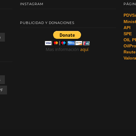
INSTAGRAM
PÁGIN
PDVS
Minis
PUBLICIDAD Y DONACIONES
API
SPE
a
OIL P
OilPr
Mas información
aquí
.
Reute
Valor
s
PF