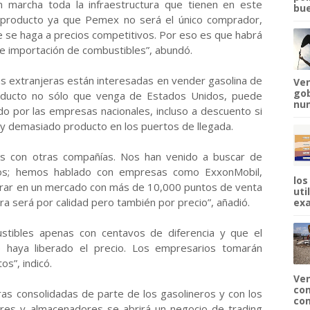
marcha toda la infraestructura que tienen en este
bue
producto ya que Pemex no será el único comprador,
e se haga a precios competitivos. Por eso es que habrá
 e importación de combustibles”, abundó.
as extranjeras están interesadas en vender gasolina de
Ven
gob
roducto no sólo que venga de Estados Unidos, puede
num
do por las empresas nacionales, incluso a descuento si
ay demasiado producto en los puertos de llegada.
s con otras compañías. Nos han venido a buscar de
dos; hemos hablado con empresas como ExxonMobil,
los
ntrar en un mercado con más de 10,000 puntos de venta
uti
ra será por calidad pero también por precio”, añadió.
exa
stibles apenas con centavos de diferencia y que el
 haya liberado el precio. Los empresarios tomarán
s”, indicó.
Ven
com
as consolidadas de parte de los gasolineros y con los
com
res y almacenadores se abrirá un negocio de trading