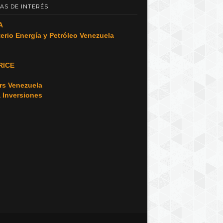
AS DE INTERÉS
A
terio Energía y Petróleo Venezuela
RICE
o
rs Venezuela
a Inversiones