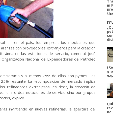
The
in 
pre
tha
PDV
¿Qu
pet
com
dic
solinas en el país, los empresarios mexicanos que
 alianzas con proveedores extranjeros para la creación
oránea en las estaciones de servicio, comentó José
la Organización Nacional de Expendedores de Petróleo
(Re
gra
exp
 de servicio y al menos 75% de ellas son pymes. Las
 25% restante. La recomposición de mercado implica
s refinadores extranjeros; es decir, la creación de
or una o dos estaciones de servicio sino por grupos
cios, explicó.
Qui
rev
as invirtiendo en nuevas refinerías, la apertura del
pol