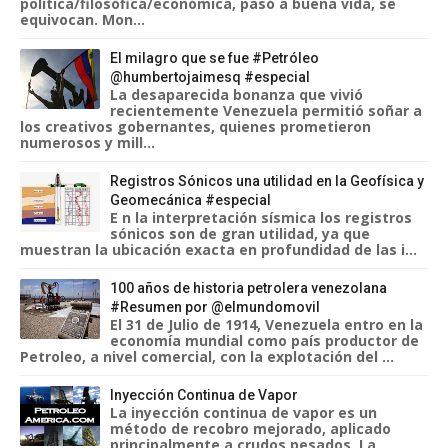
política/filosófica/económica, pasó a buena vida, se
equivocan. Mon...
El milagro que se fue #Petróleo
@humbertojaimesq #especial
La desaparecida bonanza que vivió
recientemente Venezuela permitió soñar a
los creativos gobernantes, quienes prometieron
numerosos y mill...
Registros Sónicos una utilidad en la Geofísica y
Geomecánica #especial
E n la interpretación sísmica los registros
sónicos son de gran utilidad, ya que
muestran la ubicación exacta en profundidad de las i...
100 años de historia petrolera venezolana
#Resumen por @elmundomovil
El 31 de Julio de 1914, Venezuela entro en la
economía mundial como país productor de
Petroleo, a nivel comercial, con la explotación del ...
Inyección Continua de Vapor
La inyección continua de vapor es un
método de recobro mejorado, aplicado
principalmente a crudos pesados. La