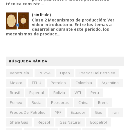
técnica consiste...
(sin título)
Clase 2 Mecanismos de producción: Ver
video introductorio. Entre los temas a
desarrollar durante este periodo, los
mecanismos de producc...
BÚSQUEDA RÁPIDA
Venezuela
PDVSA
Opep
Precios Del Petroleo
Mexico
EEUU
Petroleo
Colombia
Argentina
Brasil
Especial
Bolivia
WTI
Peru
Pemex
Rusia
Petrobras
China
Brent
Precios Del Petróleo
YPF
Ecuador
Gas
Iran
Shale Gas
Repsol
Gas Natural
Ecopetrol