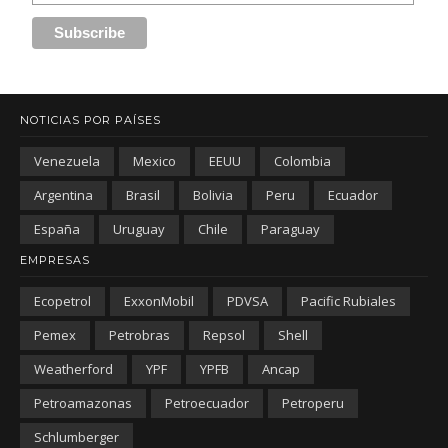
NOTICIAS POR PAÍSES
Venezuela
Mexico
EEUU
Colombia
Argentina
Brasil
Bolivia
Peru
Ecuador
España
Uruguay
Chile
Paraguay
EMPRESAS
Ecopetrol
ExxonMobil
PDVSA
Pacific Rubiales
Pemex
Petrobras
Repsol
Shell
Weatherford
YPF
YPFB
Ancap
Petroamazonas
Petroecuador
Petroperu
Schlumberger