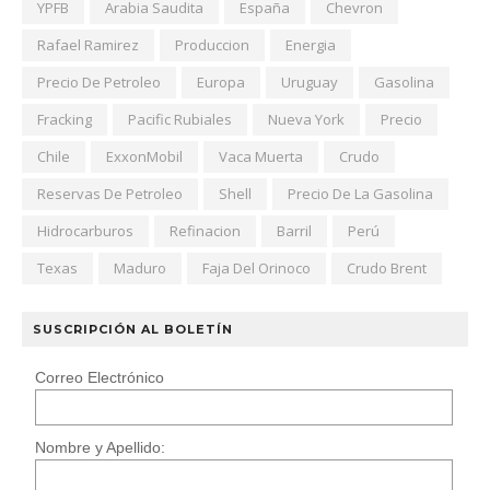
YPFB
Arabia Saudita
España
Chevron
Rafael Ramirez
Produccion
Energia
Precio De Petroleo
Europa
Uruguay
Gasolina
Fracking
Pacific Rubiales
Nueva York
Precio
Chile
ExxonMobil
Vaca Muerta
Crudo
Reservas De Petroleo
Shell
Precio De La Gasolina
Hidrocarburos
Refinacion
Barril
Perú
Texas
Maduro
Faja Del Orinoco
Crudo Brent
SUSCRIPCIÓN AL BOLETÍN
Correo Electrónico
Nombre y Apellido: