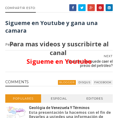
COMPARTIR ESTO:
Sigueme en Youtube y gana una
camara
Para mas videos y suscribirte al
Pemex
canal
NEXT
Sigueme en Youtube
¿Qué tan bajo puede caer el
precio del petróleo?
COMMENT
S
BLOGGER
DISQUS
FACEBOOK
POPULARES
ESPECIAL
EDITORES
Geológia de Venezuela Y Términos
Esta presentación la hacemos con el fin de
llevarles a ustedes una información de