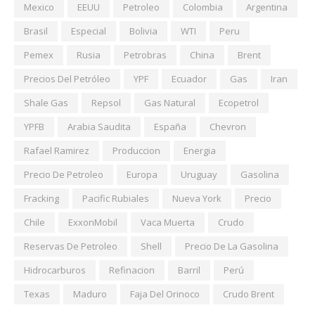
Mexico
EEUU
Petroleo
Colombia
Argentina
Brasil
Especial
Bolivia
WTI
Peru
Pemex
Rusia
Petrobras
China
Brent
Precios Del Petróleo
YPF
Ecuador
Gas
Iran
Shale Gas
Repsol
Gas Natural
Ecopetrol
YPFB
Arabia Saudita
España
Chevron
Rafael Ramirez
Produccion
Energia
Precio De Petroleo
Europa
Uruguay
Gasolina
Fracking
Pacific Rubiales
Nueva York
Precio
Chile
ExxonMobil
Vaca Muerta
Crudo
Reservas De Petroleo
Shell
Precio De La Gasolina
Hidrocarburos
Refinacion
Barril
Perú
Texas
Maduro
Faja Del Orinoco
Crudo Brent