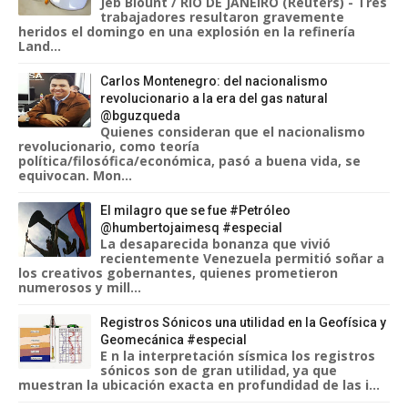
Jeb Blount / RÍO DE JANEIRO (Reuters) - Tres
trabajadores resultaron gravemente
heridos el domingo en una explosión en la refinería
Land...
Carlos Montenegro: del nacionalismo
revolucionario a la era del gas natural
@bguzqueda
Quienes consideran que el nacionalismo
revolucionario, como teoría
política/filosófica/económica, pasó a buena vida, se
equivocan. Mon...
El milagro que se fue #Petróleo
@humbertojaimesq #especial
La desaparecida bonanza que vivió
recientemente Venezuela permitió soñar a
los creativos gobernantes, quienes prometieron
numerosos y mill...
Registros Sónicos una utilidad en la Geofísica y
Geomecánica #especial
E n la interpretación sísmica los registros
sónicos son de gran utilidad, ya que
muestran la ubicación exacta en profundidad de las i...