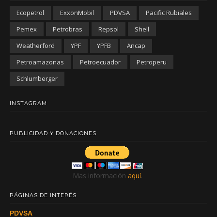
Ecopetrol
ExxonMobil
PDVSA
Pacific Rubiales
Pemex
Petrobras
Repsol
Shell
Weatherford
YPF
YPFB
Ancap
Petroamazonas
Petroecuador
Petroperu
Schlumberger
INSTAGRAM
PUBLICIDAD Y DONACIONES
Mas información
aquí
.
PÁGINAS DE INTERÉS
PDVSA