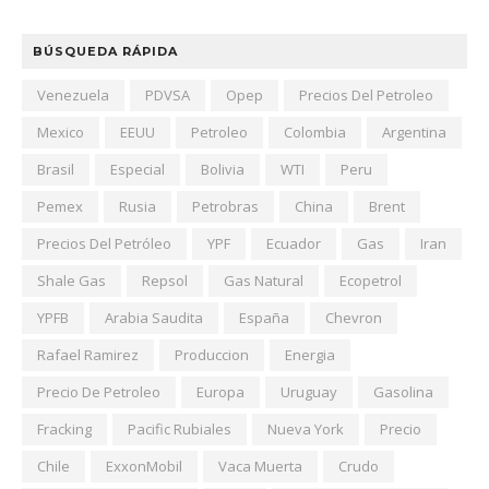
BÚSQUEDA RÁPIDA
Venezuela
PDVSA
Opep
Precios Del Petroleo
Mexico
EEUU
Petroleo
Colombia
Argentina
Brasil
Especial
Bolivia
WTI
Peru
Pemex
Rusia
Petrobras
China
Brent
Precios Del Petróleo
YPF
Ecuador
Gas
Iran
Shale Gas
Repsol
Gas Natural
Ecopetrol
YPFB
Arabia Saudita
España
Chevron
Rafael Ramirez
Produccion
Energia
Precio De Petroleo
Europa
Uruguay
Gasolina
Fracking
Pacific Rubiales
Nueva York
Precio
Chile
ExxonMobil
Vaca Muerta
Crudo