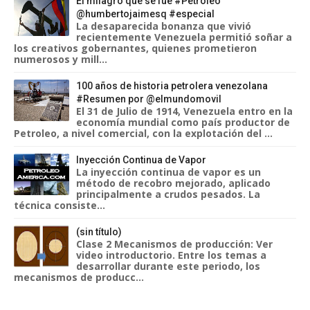
El milagro que se fue #Petróleo
@humbertojaimesq #especial
La desaparecida bonanza que vivió
recientemente Venezuela permitió soñar a
los creativos gobernantes, quienes prometieron
numerosos y mill...
100 años de historia petrolera venezolana
#Resumen por @elmundomovil
El 31 de Julio de 1914, Venezuela entro en la
economía mundial como país productor de
Petroleo, a nivel comercial, con la explotación del ...
Inyección Continua de Vapor
La inyección continua de vapor es un
método de recobro mejorado, aplicado
principalmente a crudos pesados. La
técnica consiste...
(sin título)
Clase 2 Mecanismos de producción: Ver
video introductorio. Entre los temas a
desarrollar durante este periodo, los
mecanismos de producc...