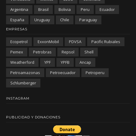
Argentina
Brasil
Bolivia
Peru
Ecuador
España
Uruguay
Chile
Paraguay
EMPRESAS
Ecopetrol
ExxonMobil
PDVSA
Pacific Rubiales
Pemex
Petrobras
Repsol
Shell
Weatherford
YPF
YPFB
Ancap
Petroamazonas
Petroecuador
Petroperu
Schlumberger
INSTAGRAM
PUBLICIDAD Y DONACIONES