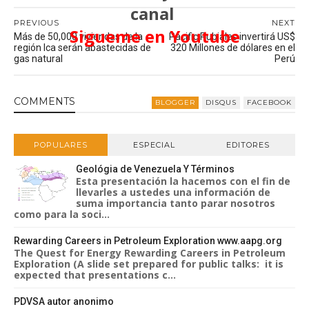
canal
PREVIOUS
NEXT
Sigueme en Youtube
Más de 50,000 viviendas de la
Pacific Rubiales invertirá US$
región Ica serán abastecidas de
320 Millones de dólares en el
gas natural
Perú
COMMENT
S
BLOGGER
DISQUS
FACEBOOK
POPULARES
ESPECIAL
EDITORES
Geológia de Venezuela Y Términos
Esta presentación la hacemos con el fin de
llevarles a ustedes una información de
suma importancia tanto parar nosotros
como para la soci...
Rewarding Careers in Petroleum Exploration www.aapg.org
The Quest for Energy Rewarding Careers in Petroleum
Exploration (A slide set prepared for public talks: it is
expected that presentations c...
PDVSA autor anonimo