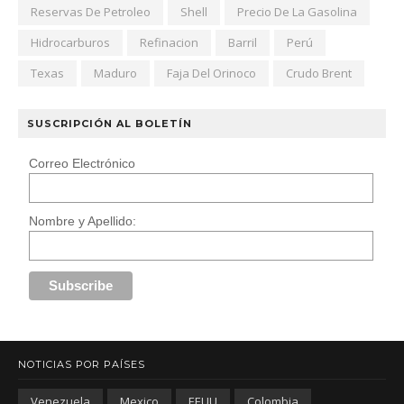
Reservas De Petroleo
Shell
Precio De La Gasolina
Hidrocarburos
Refinacion
Barril
Perú
Texas
Maduro
Faja Del Orinoco
Crudo Brent
SUSCRIPCIÓN AL BOLETÍN
Correo Electrónico
Nombre y Apellido:
NOTICIAS POR PAÍSES
Venezuela
Mexico
EEUU
Colombia