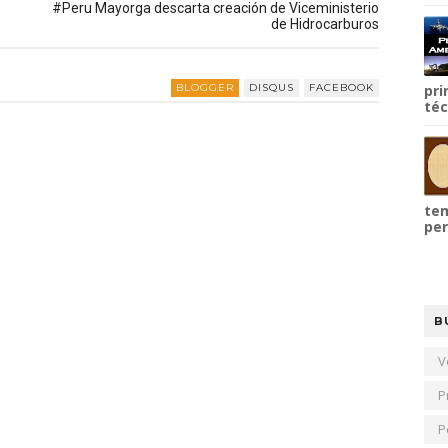
#Peru Mayorga descarta creación de Viceministerio
de Hidrocarburos
BLOGGER
DISQUS
FACEBOOK
pri
téc
tem
per
B
V
P
P