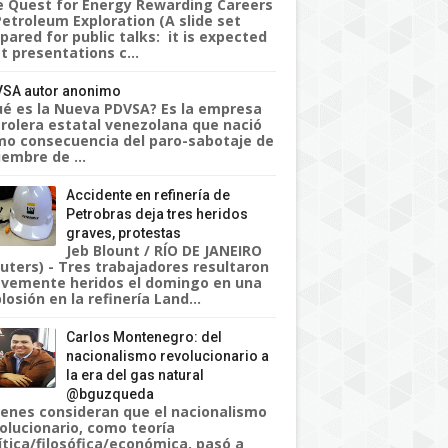
 Quest for Energy Rewarding Careers
Petroleum Exploration (A slide set
pared for public talks: it is expected
t presentations c...
SA autor anonimo
é es la Nueva PDVSA? Es la empresa
rolera estatal venezolana que nació
o consecuencia del paro-sabotaje de
iembre de ...
Accidente en refinería de
Petrobras deja tres heridos
graves, protestas
Jeb Blount / RÍO DE JANEIRO
uters) - Tres trabajadores resultaron
vemente heridos el domingo en una
losión en la refinería Land...
Carlos Montenegro: del
nacionalismo revolucionario a
la era del gas natural
@bguzqueda
enes consideran que el nacionalismo
olucionario, como teoría
ítica/filosófica/económica, pasó a