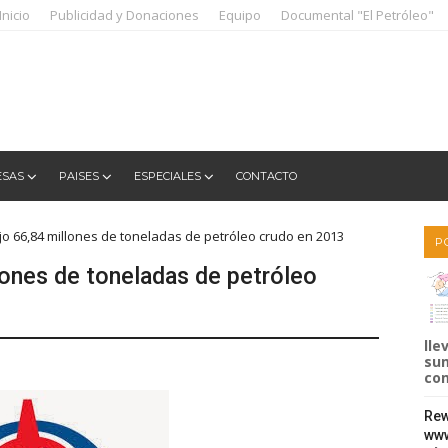
Inicio
Publicidad y Donaciones
Equipo
Documental "El Petróleo"
ESAS
PAISES
ESPECIALES
CONTACTO
 66,84 millones de toneladas de petróleo crudo en 2013
P
ones de toneladas de petróleo
lle
sum
com
Rew
www