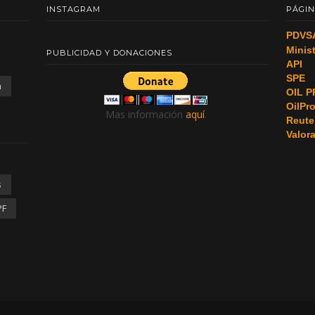
INSTAGRAM
PÁGIN
PDVS
Minis
PUBLICIDAD Y DONACIONES
API
SPE
a
OIL P
OilPr
Mas información
aquí
.
Reute
Valor
s
PF