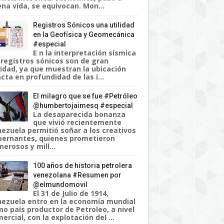
na vida, se equivocan. Mon...
Registros Sónicos una utilidad
en la Geofísica y Geomecánica
#especial
E n la interpretación sísmica
 registros sónicos son de gran
lidad, ya que muestran la ubicación
cta en profundidad de las i...
El milagro que se fue #Petróleo
@humbertojaimesq #especial
La desaparecida bonanza
que vivió recientemente
ezuela permitió soñar a los creativos
ernantes, quienes prometieron
erosos y mill...
100 años de historia petrolera
venezolana #Resumen por
@elmundomovil
El 31 de Julio de 1914,
ezuela entro en la economía mundial
o país productor de Petroleo, a nivel
ercial, con la explotación del ...