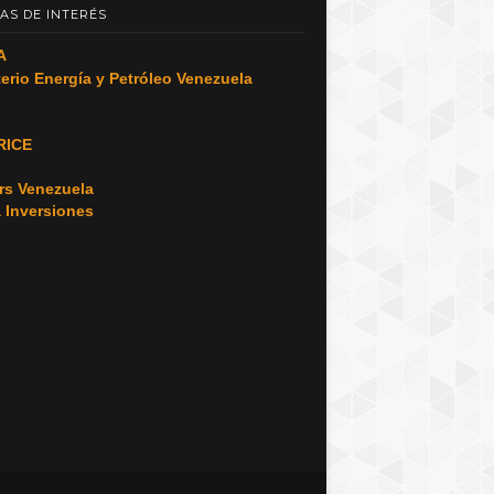
AS DE INTERÉS
A
terio Energía y Petróleo Venezuela
RICE
o
rs Venezuela
a Inversiones