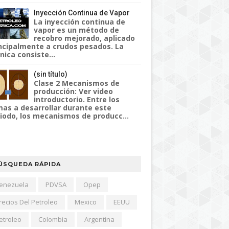
Inyección Continua de Vapor
La inyección continua de
vapor es un método de
recobro mejorado, aplicado
ncipalmente a crudos pesados. La
nica consiste...
(sin título)
Clase 2 Mecanismos de
producción: Ver video
introductorio. Entre los
as a desarrollar durante este
iodo, los mecanismos de producc...
ÚSQUEDA RÁPIDA
enezuela
PDVSA
Opep
recios Del Petroleo
Mexico
EEUU
etroleo
Colombia
Argentina