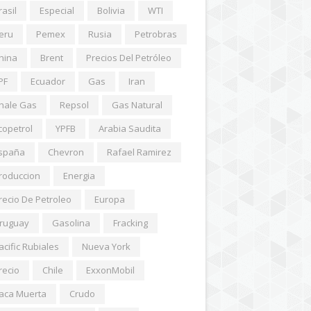
rasil
Especial
Bolivia
WTI
eru
Pemex
Rusia
Petrobras
hina
Brent
Precios Del Petróleo
PF
Ecuador
Gas
Iran
hale Gas
Repsol
Gas Natural
copetrol
YPFB
Arabia Saudita
spaña
Chevron
Rafael Ramirez
roduccion
Energia
recio De Petroleo
Europa
ruguay
Gasolina
Fracking
acific Rubiales
Nueva York
recio
Chile
ExxonMobil
aca Muerta
Crudo