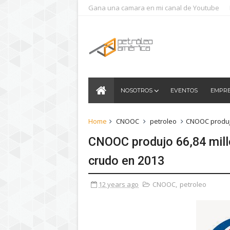
Gana una camara en mi canal de Youtube
NOSOTROS
EVENTOS
EMPR
Home
CNOOC
petroleo
CNOOC produjo
CNOOC produjo 66,84 mill
crudo en 2013
12 years ago
CNOOC
,
petroleo