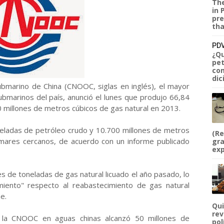
The
in 
pre
tha
PDV
¿Qu
pet
com
dic
ubmarino de China (CNOOC, siglas en inglés), el mayor
ubmarinos del país, anunció el lunes que produjo 66,84
0 millones de metros cúbicos de gas natural en 2013.
neladas de petróleo crudo y 10.700 millones de metros
(Re
 mares cercanos, de acuerdo con un informe publicado
gra
exp
s de toneladas de gas natural licuado el año pasado, lo
iento" respecto al reabastecimiento de gas natural
e.
Qui
rev
 la CNOOC en aguas chinas alcanzó 50 millones de
pol