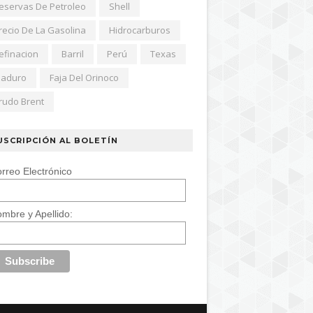
eservas De Petroleo
Shell
recio De La Gasolina
Hidrocarburos
efinacion
Barril
Perú
Texas
aduro
Faja Del Orinoco
rudo Brent
USCRIPCIÓN AL BOLETÍN
rreo Electrónico
mbre y Apellido: