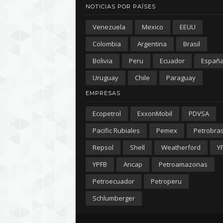
NOTICIAS POR PAÍSES
Venezuela
Mexico
EEUU
Colombia
Argentina
Brasil
Bolivia
Peru
Ecuador
Españ
Uruguay
Chile
Paraguay
EMPRESAS
Ecopetrol
ExxonMobil
PDVSA
Pacific Rubiales
Pemex
Petrobra
Repsol
Shell
Weatherford
Y
YPFB
Ancap
Petroamazonas
Petroecuador
Petroperu
Schlumberger