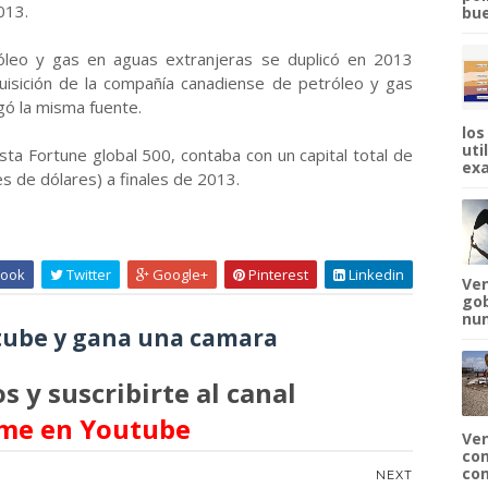
013.
bue
róleo y gas en aguas extranjeras se duplicó en 2013
dquisición de la compañía canadiense de petróleo y gas
ó la misma fuente.
los
uti
ta Fortune global 500, contaba con un capital total de
exa
s de dólares) a finales de 2013.
ook
Twitter
Google+
Pinterest
Linkedin
Ven
gob
num
ube y gana una camara
s y suscribirte al canal
me en Youtube
Ven
com
com
NEXT