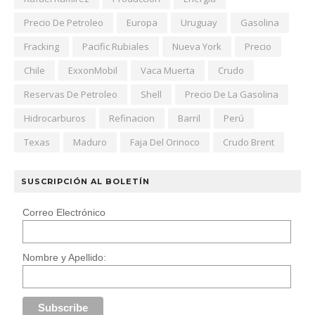
Precio De Petroleo
Europa
Uruguay
Gasolina
Fracking
Pacific Rubiales
Nueva York
Precio
Chile
ExxonMobil
Vaca Muerta
Crudo
Reservas De Petroleo
Shell
Precio De La Gasolina
Hidrocarburos
Refinacion
Barril
Perú
Texas
Maduro
Faja Del Orinoco
Crudo Brent
SUSCRIPCIÓN AL BOLETÍN
Correo Electrónico
Nombre y Apellido: