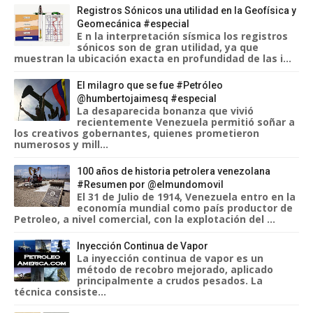
Registros Sónicos una utilidad en la Geofísica y
Geomecánica #especial
E n la interpretación sísmica los registros
sónicos son de gran utilidad, ya que
muestran la ubicación exacta en profundidad de las i...
El milagro que se fue #Petróleo
@humbertojaimesq #especial
La desaparecida bonanza que vivió
recientemente Venezuela permitió soñar a
los creativos gobernantes, quienes prometieron
numerosos y mill...
100 años de historia petrolera venezolana
#Resumen por @elmundomovil
El 31 de Julio de 1914, Venezuela entro en la
economía mundial como país productor de
Petroleo, a nivel comercial, con la explotación del ...
Inyección Continua de Vapor
La inyección continua de vapor es un
método de recobro mejorado, aplicado
principalmente a crudos pesados. La
técnica consiste...