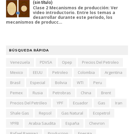
(sin título)
Clase 2 Mecanismos de producción: Ver
video introductorio. Entre los temas a
desarrollar durante este periodo, los
mecanismos de producc...
BÚSQUEDA RÁPIDA
Venezuela
PDVSA
Opep
Precios Del Petroleo
Mexico
EEUU
Petroleo
Colombia
Argentina
Brasil
Especial
Bolivia
WTI
Peru
Pemex
Rusia
Petrobras
China
Brent
Precios Del Petróleo
YPF
Ecuador
Gas
Iran
Shale Gas
Repsol
Gas Natural
Ecopetrol
YPFB
Arabia Saudita
España
Chevron
Rafael Ramirez
Produccion
Energia