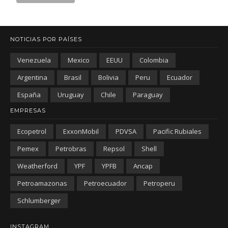
NOTICIAS POR PAÍSES
Venezuela
Mexico
EEUU
Colombia
Argentina
Brasil
Bolivia
Peru
Ecuador
España
Uruguay
Chile
Paraguay
EMPRESAS
Ecopetrol
ExxonMobil
PDVSA
Pacific Rubiales
Pemex
Petrobras
Repsol
Shell
Weatherford
YPF
YPFB
Ancap
Petroamazonas
Petroecuador
Petroperu
Schlumberger
INSTAGRAM