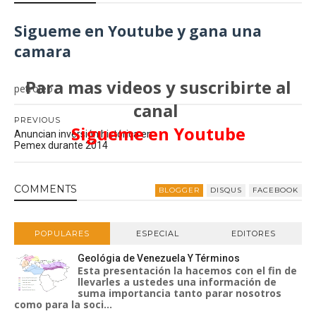
Sigueme en Youtube y gana una
camara
Para mas videos y suscribirte al
petroleo
canal
PREVIOUS
Sigueme en Youtube
Anuncian inversión histórica en
Pemex durante 2014
COMMENT
S
BLOGGER
DISQUS
FACEBOOK
POPULARES
ESPECIAL
EDITORES
Geológia de Venezuela Y Términos
Esta presentación la hacemos con el fin de
llevarles a ustedes una información de
suma importancia tanto parar nosotros
como para la soci...