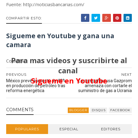
Fuente: http://noticiasbancarias.com/
COMPARTIR ESTO:
Sigueme en Youtube y gana una
camara
Para mas videos y suscribirte al
Colombia
canal
PREVIOUS
NEXT
Sigueme en Youtube
México prevé aumento de 40%
La compañía rusa Gazprom
en producción de petróleo tras
amenaza con cortarle el
reforma energética
suministro de gas a Ucrania
COMMENT
S
BLOGGER
DISQUS
FACEBOOK
POPULARES
ESPECIAL
EDITORES