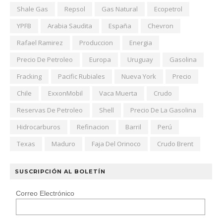
Shale Gas
Repsol
Gas Natural
Ecopetrol
YPFB
Arabia Saudita
España
Chevron
Rafael Ramirez
Produccion
Energia
Precio De Petroleo
Europa
Uruguay
Gasolina
Fracking
Pacific Rubiales
Nueva York
Precio
Chile
ExxonMobil
Vaca Muerta
Crudo
Reservas De Petroleo
Shell
Precio De La Gasolina
Hidrocarburos
Refinacion
Barril
Perú
Texas
Maduro
Faja Del Orinoco
Crudo Brent
SUSCRIPCIÓN AL BOLETÍN
Correo Electrónico