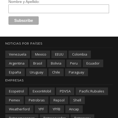
Nombre y Apellido:
NOTICIAS POR PAÍSES
Venezuela
Mexico
EEUU
Colombia
Argentina
Brasil
Bolivia
Peru
Ecuador
España
Uruguay
Chile
Paraguay
EMPRESAS
Ecopetrol
ExxonMobil
PDVSA
Pacific Rubiales
Pemex
Petrobras
Repsol
Shell
Weatherford
YPF
YPFB
Ancap
Petroamazonas
Petroecuador
Petroperu