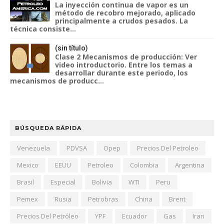
La inyección continua de vapor es un
método de recobro mejorado, aplicado
principalmente a crudos pesados. La
técnica consiste...
(sin título)
Clase 2 Mecanismos de producción: Ver
video introductorio. Entre los temas a
desarrollar durante este periodo, los
mecanismos de producc...
BÚSQUEDA RÁPIDA
Venezuela
PDVSA
Opep
Precios Del Petroleo
Mexico
EEUU
Petroleo
Colombia
Argentina
Brasil
Especial
Bolivia
WTI
Peru
Pemex
Rusia
Petrobras
China
Brent
Precios Del Petróleo
YPF
Ecuador
Gas
Iran