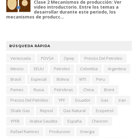
Clase 2 Mecanismos de producción: Ver
video introductorio. Entre los temas a
desarrollar durante este periodo, los
mecanismos de producc...
BÚSQUEDA RÁPIDA
Venezuela
PDVSA
Opep
Precios Del Petroleo
Mexico
EEUU
Petroleo
Colombia
Argentina
Brasil
Especial
Bolivia
WTI
Peru
Pemex
Rusia
Petrobras
China
Brent
Precios Del Petróleo
YPF
Ecuador
Gas
Iran
Shale Gas
Repsol
Gas Natural
Ecopetrol
YPFB
Arabia Saudita
España
Chevron
Rafael Ramirez
Produccion
Energia