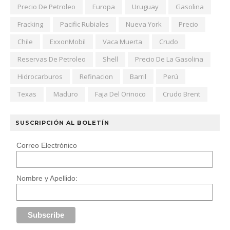
Precio De Petroleo
Europa
Uruguay
Gasolina
Fracking
Pacific Rubiales
Nueva York
Precio
Chile
ExxonMobil
Vaca Muerta
Crudo
Reservas De Petroleo
Shell
Precio De La Gasolina
Hidrocarburos
Refinacion
Barril
Perú
Texas
Maduro
Faja Del Orinoco
Crudo Brent
SUSCRIPCIÓN AL BOLETÍN
Correo Electrónico
Nombre y Apellido: