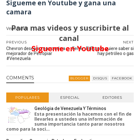
Sigueme en Youtube y gana una
camara
Para mas videos y suscribirte al
Venezuela
canal
PREVIOUS
NEXT
Sigueme en Youtube
Chevron desea sumar crudo a
Ferrer: El Estado quiere saber si
mejorador de Petropiar
hay petróleo o gas
#Venezuela
COMMENT
S
BLOGGER
DISQUS
FACEBOOK
POPULARES
ESPECIAL
EDITORES
Geológia de Venezuela Y Términos
Esta presentación la hacemos con el fin de
llevarles a ustedes una información de
suma importancia tanto parar nosotros
como para la soci...