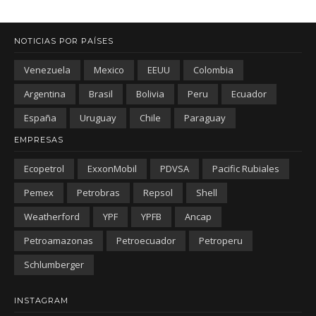
NOTICIAS POR PAÍSES
Venezuela
Mexico
EEUU
Colombia
Argentina
Brasil
Bolivia
Peru
Ecuador
España
Uruguay
Chile
Paraguay
EMPRESAS
Ecopetrol
ExxonMobil
PDVSA
Pacific Rubiales
Pemex
Petrobras
Repsol
Shell
Weatherford
YPF
YPFB
Ancap
Petroamazonas
Petroecuador
Petroperu
Schlumberger
INSTAGRAM