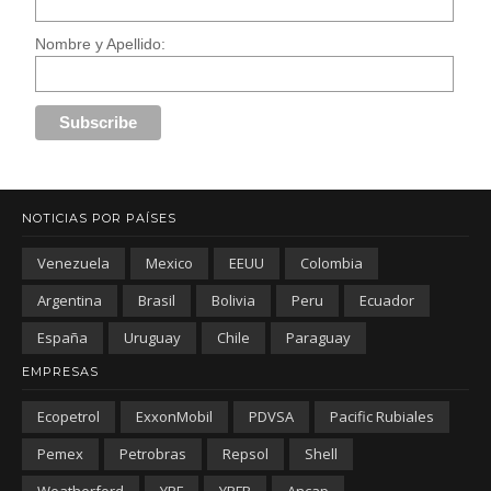
Nombre y Apellido:
NOTICIAS POR PAÍSES
Venezuela
Mexico
EEUU
Colombia
Argentina
Brasil
Bolivia
Peru
Ecuador
España
Uruguay
Chile
Paraguay
EMPRESAS
Ecopetrol
ExxonMobil
PDVSA
Pacific Rubiales
Pemex
Petrobras
Repsol
Shell
Weatherford
YPF
YPFB
Ancap