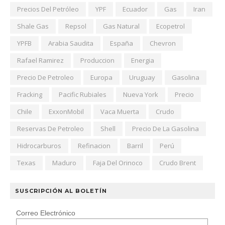
Precios Del Petróleo
YPF
Ecuador
Gas
Iran
Shale Gas
Repsol
Gas Natural
Ecopetrol
YPFB
Arabia Saudita
España
Chevron
Rafael Ramirez
Produccion
Energia
Precio De Petroleo
Europa
Uruguay
Gasolina
Fracking
Pacific Rubiales
Nueva York
Precio
Chile
ExxonMobil
Vaca Muerta
Crudo
Reservas De Petroleo
Shell
Precio De La Gasolina
Hidrocarburos
Refinacion
Barril
Perú
Texas
Maduro
Faja Del Orinoco
Crudo Brent
SUSCRIPCIÓN AL BOLETÍN
Correo Electrónico