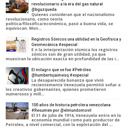
revolucionario a la era del gas natural
@bguzqueda
Quienes consideran que el nacionalismo
revolucionario, como teoría
política/filosófica/económica, pasó a buena vida, se
equivocan. Mon...
Registros Sónicos una utilidad en la Geofísica y
Geomecánica #especial
E n la interpretación sísmica los registros
sónicos son de gran utilidad, ya que
muestran la ubicación exacta en profundidad de las i...
El milagro que se fue #Petróleo
@humbertojaimesq #especial
La desaparecida bonanza que vivió
recientemente Venezuela permitió soñar a
los creativos gobernantes, quienes prometieron
numerosos y mill...
100 años de historia petrolera venezolana
#Resumen por @elmundomovil
El 31 de Julio de 1914, Venezuela entro en la
economía mundial como país productor de
Petroleo, a nivel comercial, con la explotación del ...