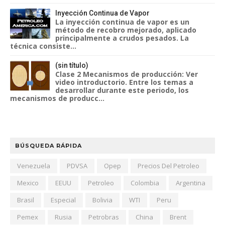
Inyección Continua de Vapor
La inyección continua de vapor es un
método de recobro mejorado, aplicado
principalmente a crudos pesados. La
técnica consiste...
(sin título)
Clase 2 Mecanismos de producción: Ver
video introductorio. Entre los temas a
desarrollar durante este periodo, los
mecanismos de producc...
BÚSQUEDA RÁPIDA
Venezuela
PDVSA
Opep
Precios Del Petroleo
Mexico
EEUU
Petroleo
Colombia
Argentina
Brasil
Especial
Bolivia
WTI
Peru
Pemex
Rusia
Petrobras
China
Brent