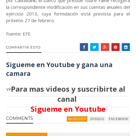
por CaixaBank, el banco que preside Isidre Fainé recogerá
la correspondiente modificación en sus cuentas anuales del
ejercicio 2013, cuya formulación está prevista para el
próximo 27 de febrero.
Fuente: EFE
COMPARTIR ESTO:
Sigueme en Youtube y gana una
camara
Para mas videos y suscribirte al
YPF
canal
Sigueme en Youtube
COMMENT
S
BLOGGER
DISQUS
FACEBOOK