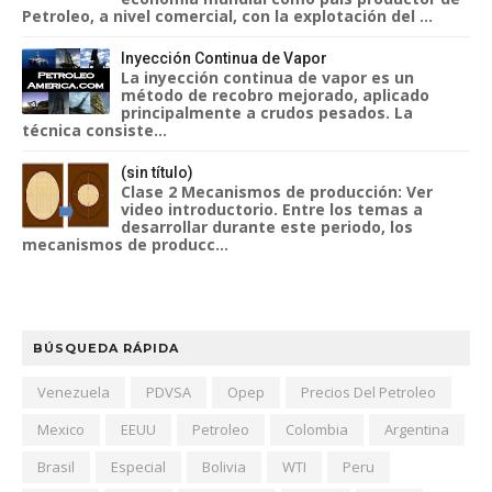
Petroleo, a nivel comercial, con la explotación del ...
Inyección Continua de Vapor
La inyección continua de vapor es un
método de recobro mejorado, aplicado
principalmente a crudos pesados. La
técnica consiste...
(sin título)
Clase 2 Mecanismos de producción: Ver
video introductorio. Entre los temas a
desarrollar durante este periodo, los
mecanismos de producc...
BÚSQUEDA RÁPIDA
Venezuela
PDVSA
Opep
Precios Del Petroleo
Mexico
EEUU
Petroleo
Colombia
Argentina
Brasil
Especial
Bolivia
WTI
Peru