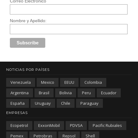
Correo Electrónico
Nombre y Apellido:
NOTICIAS POR PAÍSES
Venezuela
Mexico
EEUU
Colombia
Argentina
Brasil
Bolivia
Peru
Ecuador
España
Uruguay
Chile
Paraguay
EMPRESAS
Ecopetrol
ExxonMobil
PDVSA
Pacific Rubiales
Pemex
Petrobras
Repsol
Shell