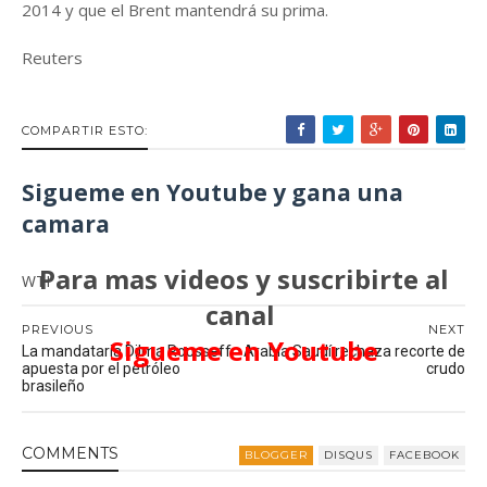
2014 y que el Brent mantendrá su prima.
Reuters
COMPARTIR ESTO:
Sigueme en Youtube y gana una
camara
Para mas videos y suscribirte al
WTI
canal
PREVIOUS
NEXT
Sigueme en Youtube
La mandataria Dilma Rousseff
Arabia Saudí rechaza recorte de
apuesta por el petróleo
crudo
brasileño
COMMENT
S
BLOGGER
DISQUS
FACEBOOK