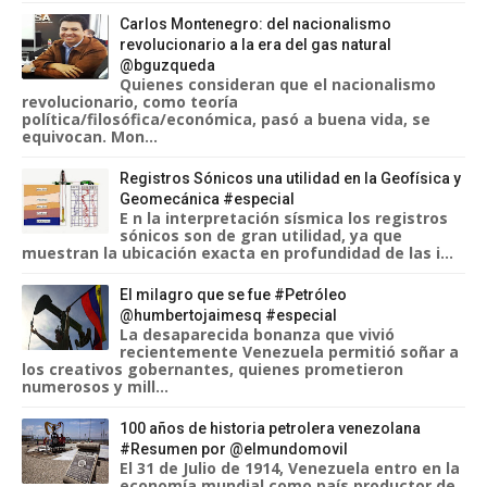
Carlos Montenegro: del nacionalismo
revolucionario a la era del gas natural
@bguzqueda
Quienes consideran que el nacionalismo
revolucionario, como teoría
política/filosófica/económica, pasó a buena vida, se
equivocan. Mon...
Registros Sónicos una utilidad en la Geofísica y
Geomecánica #especial
E n la interpretación sísmica los registros
sónicos son de gran utilidad, ya que
muestran la ubicación exacta en profundidad de las i...
El milagro que se fue #Petróleo
@humbertojaimesq #especial
La desaparecida bonanza que vivió
recientemente Venezuela permitió soñar a
los creativos gobernantes, quienes prometieron
numerosos y mill...
100 años de historia petrolera venezolana
#Resumen por @elmundomovil
El 31 de Julio de 1914, Venezuela entro en la
economía mundial como país productor de