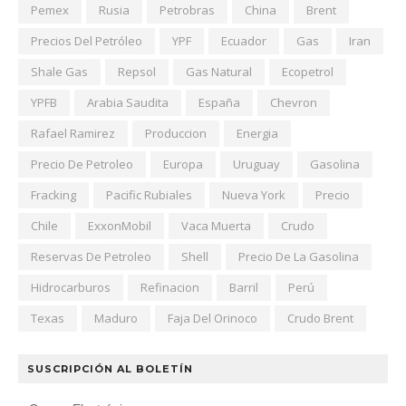
Pemex
Rusia
Petrobras
China
Brent
Precios Del Petróleo
YPF
Ecuador
Gas
Iran
Shale Gas
Repsol
Gas Natural
Ecopetrol
YPFB
Arabia Saudita
España
Chevron
Rafael Ramirez
Produccion
Energia
Precio De Petroleo
Europa
Uruguay
Gasolina
Fracking
Pacific Rubiales
Nueva York
Precio
Chile
ExxonMobil
Vaca Muerta
Crudo
Reservas De Petroleo
Shell
Precio De La Gasolina
Hidrocarburos
Refinacion
Barril
Perú
Texas
Maduro
Faja Del Orinoco
Crudo Brent
SUSCRIPCIÓN AL BOLETÍN