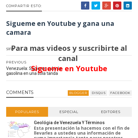
COMPARTIR ESTO:
Sigueme en Youtube y gana una
camara
Para mas videos y suscribirte al
siria
canal
PREVIOUS
Sigueme en Youtube
Venezuela: Sugieren subir la
gasolina en una sola tanda
COMMENT
S
BLOGGER
DISQUS
FACEBOOK
POPULARES
ESPECIAL
EDITORES
Geológia de Venezuela Y Términos
Esta presentación la hacemos con el fin de
llevarles a ustedes una información de
suma importancia tanto parar nosotros