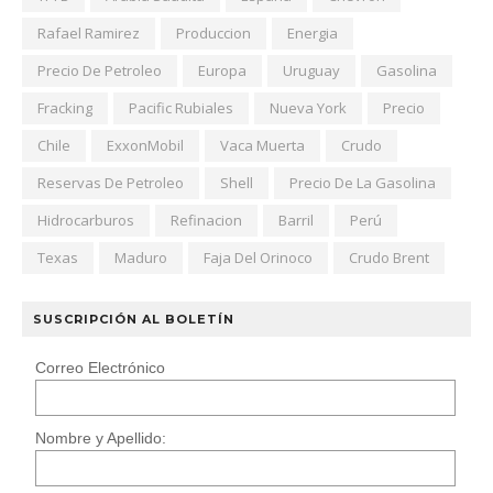
Rafael Ramirez
Produccion
Energia
Precio De Petroleo
Europa
Uruguay
Gasolina
Fracking
Pacific Rubiales
Nueva York
Precio
Chile
ExxonMobil
Vaca Muerta
Crudo
Reservas De Petroleo
Shell
Precio De La Gasolina
Hidrocarburos
Refinacion
Barril
Perú
Texas
Maduro
Faja Del Orinoco
Crudo Brent
SUSCRIPCIÓN AL BOLETÍN
Correo Electrónico
Nombre y Apellido: