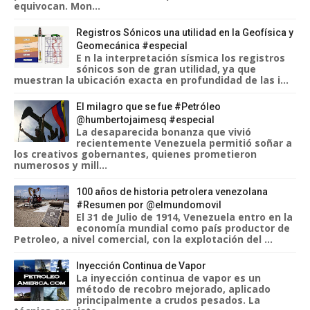
equivocan. Mon...
Registros Sónicos una utilidad en la Geofísica y
Geomecánica #especial
E n la interpretación sísmica los registros
sónicos son de gran utilidad, ya que
muestran la ubicación exacta en profundidad de las i...
El milagro que se fue #Petróleo
@humbertojaimesq #especial
La desaparecida bonanza que vivió
recientemente Venezuela permitió soñar a
los creativos gobernantes, quienes prometieron
numerosos y mill...
100 años de historia petrolera venezolana
#Resumen por @elmundomovil
El 31 de Julio de 1914, Venezuela entro en la
economía mundial como país productor de
Petroleo, a nivel comercial, con la explotación del ...
Inyección Continua de Vapor
La inyección continua de vapor es un
método de recobro mejorado, aplicado
principalmente a crudos pesados. La