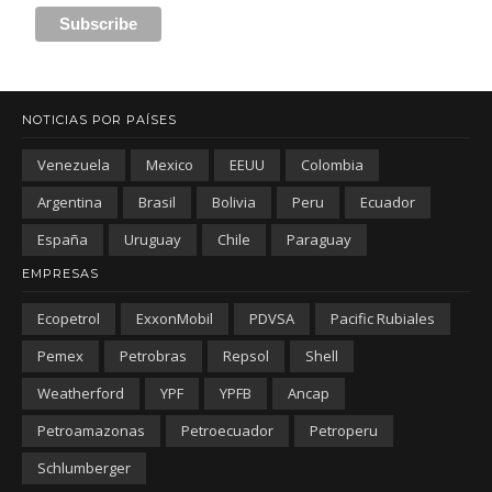
NOTICIAS POR PAÍSES
Venezuela
Mexico
EEUU
Colombia
Argentina
Brasil
Bolivia
Peru
Ecuador
España
Uruguay
Chile
Paraguay
EMPRESAS
Ecopetrol
ExxonMobil
PDVSA
Pacific Rubiales
Pemex
Petrobras
Repsol
Shell
Weatherford
YPF
YPFB
Ancap
Petroamazonas
Petroecuador
Petroperu
Schlumberger