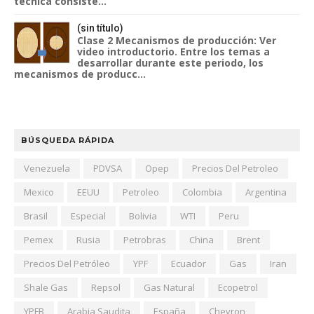
técnica consiste...
(sin título)
Clase 2 Mecanismos de producción: Ver
video introductorio. Entre los temas a
desarrollar durante este periodo, los
mecanismos de producc...
BÚSQUEDA RÁPIDA
Venezuela
PDVSA
Opep
Precios Del Petroleo
Mexico
EEUU
Petroleo
Colombia
Argentina
Brasil
Especial
Bolivia
WTI
Peru
Pemex
Rusia
Petrobras
China
Brent
Precios Del Petróleo
YPF
Ecuador
Gas
Iran
Shale Gas
Repsol
Gas Natural
Ecopetrol
YPFB
Arabia Saudita
España
Chevron