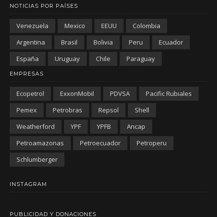
NOTICIAS POR PAÍSES
Venezuela
Mexico
EEUU
Colombia
Argentina
Brasil
Bolivia
Peru
Ecuador
España
Uruguay
Chile
Paraguay
EMPRESAS
Ecopetrol
ExxonMobil
PDVSA
Pacific Rubiales
Pemex
Petrobras
Repsol
Shell
Weatherford
YPF
YPFB
Ancap
Petroamazonas
Petroecuador
Petroperu
Schlumberger
INSTAGRAM
PUBLICIDAD Y DONACIONES