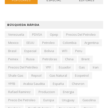
POPULARES
ESPECIAL
EDITORES
BÚSQUEDA RÁPIDA
Venezuela
PDVSA
Opep
Precios Del Petroleo
Mexico
EEUU
Petroleo
Colombia
Argentina
Brasil
Especial
Bolivia
WTI
Peru
Pemex
Rusia
Petrobras
China
Brent
Precios Del Petróleo
YPF
Ecuador
Gas
Iran
Shale Gas
Repsol
Gas Natural
Ecopetrol
YPFB
Arabia Saudita
España
Chevron
Rafael Ramirez
Produccion
Energia
Precio De Petroleo
Europa
Uruguay
Gasolina