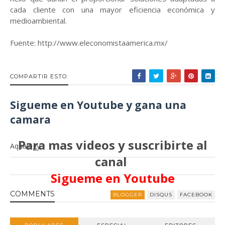
cada cliente con una mayor eficiencia económica y
medioambiental.
Fuente: http://www.eleconomistaamerica.mx/
COMPARTIR ESTO:
Sigueme en Youtube y gana una
camara
Para mas videos y suscribirte al
Aqualogy
canal
Sigueme en Youtube
COMMENT
S
BLOGGER
DISQUS
FACEBOOK