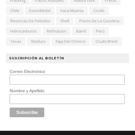
Fracking
Pacific Rubiales
Nueva York
Precio
Chile
ExxonMobil
Vaca Muerta
Crudo
Reservas De Petroleo
Shell
Precio De La Gasolina
Hidrocarburos
Refinacion
Barril
Perú
Texas
Maduro
Faja Del Orinoco
Crudo Brent
SUSCRIPCIÓN AL BOLETÍN
Correo Electrónico
Nombre y Apellido: