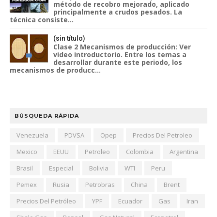
método de recobro mejorado, aplicado
principalmente a crudos pesados. La
técnica consiste...
(sin título)
Clase 2 Mecanismos de producción: Ver
video introductorio. Entre los temas a
desarrollar durante este periodo, los
mecanismos de producc...
BÚSQUEDA RÁPIDA
Venezuela
PDVSA
Opep
Precios Del Petroleo
Mexico
EEUU
Petroleo
Colombia
Argentina
Brasil
Especial
Bolivia
WTI
Peru
Pemex
Rusia
Petrobras
China
Brent
Precios Del Petróleo
YPF
Ecuador
Gas
Iran