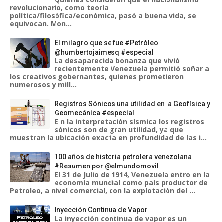
revolucionario, como teoría
política/filosófica/económica, pasó a buena vida, se
equivocan. Mon...
El milagro que se fue #Petróleo
@humbertojaimesq #especial
La desaparecida bonanza que vivió
recientemente Venezuela permitió soñar a
los creativos gobernantes, quienes prometieron
numerosos y mill...
Registros Sónicos una utilidad en la Geofísica y
Geomecánica #especial
E n la interpretación sísmica los registros
sónicos son de gran utilidad, ya que
muestran la ubicación exacta en profundidad de las i...
100 años de historia petrolera venezolana
#Resumen por @elmundomovil
El 31 de Julio de 1914, Venezuela entro en la
economía mundial como país productor de
Petroleo, a nivel comercial, con la explotación del ...
Inyección Continua de Vapor
La inyección continua de vapor es un