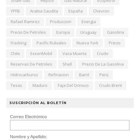
Shale Gas
Repsol
Gas Natural
Ecopetrol
YPFB
Arabia Saudita
España
Chevron
Rafael Ramirez
Produccion
Energia
Precio De Petroleo
Europa
Uruguay
Gasolina
Fracking
Pacific Rubiales
Nueva York
Precio
Chile
ExxonMobil
Vaca Muerta
Crudo
Reservas De Petroleo
Shell
Precio De La Gasolina
Hidrocarburos
Refinacion
Barril
Perú
Texas
Maduro
Faja Del Orinoco
Crudo Brent
SUSCRIPCIÓN AL BOLETÍN
Correo Electrónico
Nombre y Apellido: