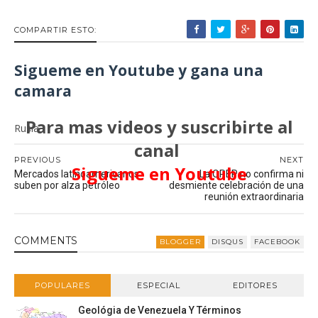
COMPARTIR ESTO:
Sigueme en Youtube y gana una
camara
Para mas videos y suscribirte al
Rusia
canal
PREVIOUS
NEXT
Sigueme en Youtube
Mercados latinoamericanos
La OPEP no confirma ni
suben por alza petróleo
desmiente celebración de una
reunión extraordinaria
COMMENT
S
BLOGGER
DISQUS
FACEBOOK
POPULARES
ESPECIAL
EDITORES
Geológia de Venezuela Y Términos