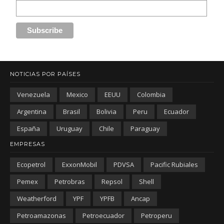
NOTICIAS POR PAÍSES
Venezuela
Mexico
EEUU
Colombia
Argentina
Brasil
Bolivia
Peru
Ecuador
España
Uruguay
Chile
Paraguay
EMPRESAS
Ecopetrol
ExxonMobil
PDVSA
Pacific Rubiales
Pemex
Petrobras
Repsol
Shell
Weatherford
YPF
YPFB
Ancap
Petroamazonas
Petroecuador
Petroperu