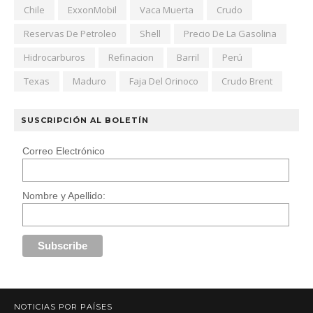
Chile
ExxonMobil
Vaca Muerta
Crudo
Reservas De Petroleo
Shell
Precio De La Gasolina
Hidrocarburos
Refinacion
Barril
Perú
Texas
Maduro
Faja Del Orinoco
Crudo Brent
SUSCRIPCIÓN AL BOLETÍN
Correo Electrónico
Nombre y Apellido:
NOTICIAS POR PAÍSES