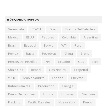
BÚSQUEDA RÁPIDA
Venezuela
PDVSA
Opep
Precios Del Petroleo
Mexico
EEUU
Petroleo
Colombia
Argentina
Brasil
Especial
Bolivia
WTI
Peru
Pemex
Rusia
Petrobras
China
Brent
Precios Del Petróleo
YPF
Ecuador
Gas
Iran
Shale Gas
Repsol
Gas Natural
Ecopetrol
YPFB
Arabia Saudita
España
Chevron
Rafael Ramirez
Produccion
Energia
Precio De Petroleo
Europa
Uruguay
Gasolina
Fracking
Pacific Rubiales
Nueva York
Precio