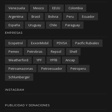
Venezuela
Mexico
EEUU
Colombia
Argentina
Brasil
Bolivia
Peru
Ecuador
España
Uruguay
Chile
Paraguay
EMPRESAS
Ecopetrol
ExxonMobil
PDVSA
Pacific Rubiales
Pemex
Petrobras
Repsol
Shell
Weatherford
YPF
YPFB
Ancap
Petroamazonas
Petroecuador
Petroperu
Schlumberger
INSTAGRAM
PUBLICIDAD Y DONACIONES