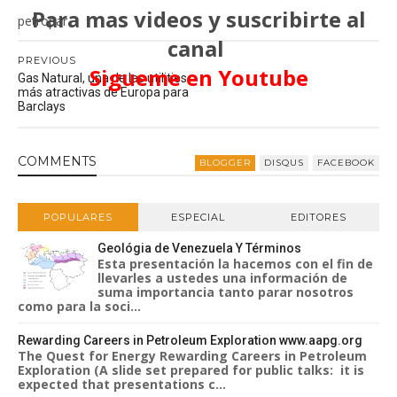
Para mas videos y suscribirte al
petropar
canal
PREVIOUS
Sigueme en Youtube
Gas Natural, una de las utilities
más atractivas de Europa para
Barclays
COMMENT
S
BLOGGER
DISQUS
FACEBOOK
POPULARES
ESPECIAL
EDITORES
Geológia de Venezuela Y Términos
Esta presentación la hacemos con el fin de
llevarles a ustedes una información de
suma importancia tanto parar nosotros
como para la soci...
Rewarding Careers in Petroleum Exploration www.aapg.org
The Quest for Energy Rewarding Careers in Petroleum
Exploration (A slide set prepared for public talks: it is
expected that presentations c...