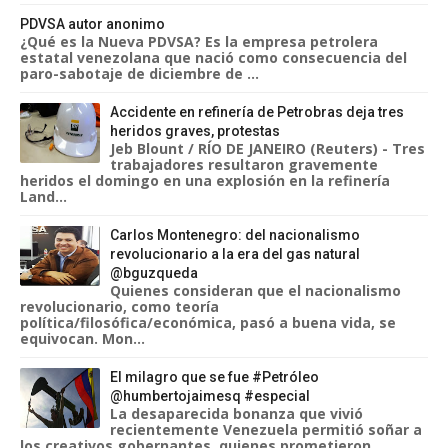
PDVSA autor anonimo
¿Qué es la Nueva PDVSA? Es la empresa petrolera
estatal venezolana que nació como consecuencia del
paro-sabotaje de diciembre de ...
Accidente en refinería de Petrobras deja tres
heridos graves, protestas
Jeb Blount / RÍO DE JANEIRO (Reuters) - Tres
trabajadores resultaron gravemente
heridos el domingo en una explosión en la refinería
Land...
Carlos Montenegro: del nacionalismo
revolucionario a la era del gas natural
@bguzqueda
Quienes consideran que el nacionalismo
revolucionario, como teoría
política/filosófica/económica, pasó a buena vida, se
equivocan. Mon...
El milagro que se fue #Petróleo
@humbertojaimesq #especial
La desaparecida bonanza que vivió
recientemente Venezuela permitió soñar a
los creativos gobernantes, quienes prometieron