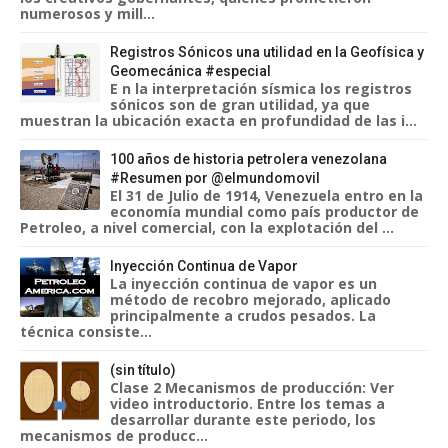
numerosos y mill...
Registros Sónicos una utilidad en la Geofísica y
Geomecánica #especial
E n la interpretación sísmica los registros
sónicos son de gran utilidad, ya que
muestran la ubicación exacta en profundidad de las i...
100 años de historia petrolera venezolana
#Resumen por @elmundomovil
El 31 de Julio de 1914, Venezuela entro en la
economía mundial como país productor de
Petroleo, a nivel comercial, con la explotación del ...
Inyección Continua de Vapor
La inyección continua de vapor es un
método de recobro mejorado, aplicado
principalmente a crudos pesados. La
técnica consiste...
(sin título)
Clase 2 Mecanismos de producción: Ver
video introductorio. Entre los temas a
desarrollar durante este periodo, los
mecanismos de producc...