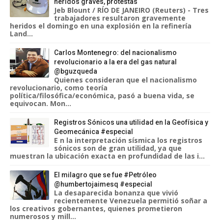
heridos graves, protestas
Jeb Blount / RÍO DE JANEIRO (Reuters) - Tres
trabajadores resultaron gravemente
heridos el domingo en una explosión en la refinería
Land...
Carlos Montenegro: del nacionalismo
revolucionario a la era del gas natural
@bguzqueda
Quienes consideran que el nacionalismo
revolucionario, como teoría
política/filosófica/económica, pasó a buena vida, se
equivocan. Mon...
Registros Sónicos una utilidad en la Geofísica y
Geomecánica #especial
E n la interpretación sísmica los registros
sónicos son de gran utilidad, ya que
muestran la ubicación exacta en profundidad de las i...
El milagro que se fue #Petróleo
@humbertojaimesq #especial
La desaparecida bonanza que vivió
recientemente Venezuela permitió soñar a
los creativos gobernantes, quienes prometieron
numerosos y mill...