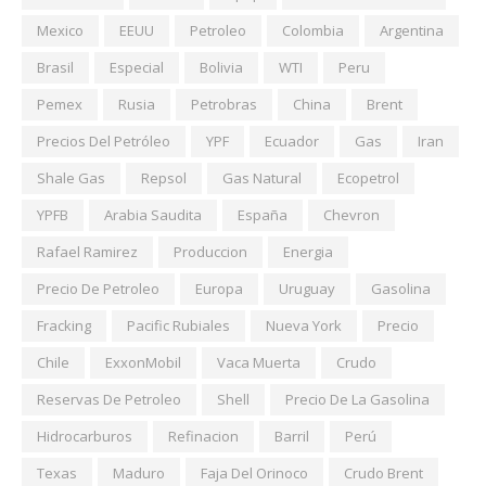
Mexico
EEUU
Petroleo
Colombia
Argentina
Brasil
Especial
Bolivia
WTI
Peru
Pemex
Rusia
Petrobras
China
Brent
Precios Del Petróleo
YPF
Ecuador
Gas
Iran
Shale Gas
Repsol
Gas Natural
Ecopetrol
YPFB
Arabia Saudita
España
Chevron
Rafael Ramirez
Produccion
Energia
Precio De Petroleo
Europa
Uruguay
Gasolina
Fracking
Pacific Rubiales
Nueva York
Precio
Chile
ExxonMobil
Vaca Muerta
Crudo
Reservas De Petroleo
Shell
Precio De La Gasolina
Hidrocarburos
Refinacion
Barril
Perú
Texas
Maduro
Faja Del Orinoco
Crudo Brent