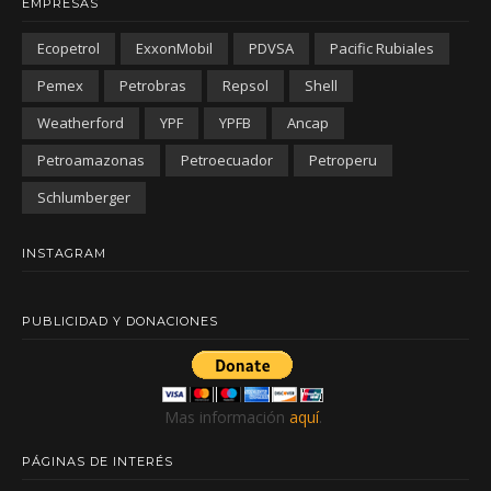
EMPRESAS
Ecopetrol
ExxonMobil
PDVSA
Pacific Rubiales
Pemex
Petrobras
Repsol
Shell
Weatherford
YPF
YPFB
Ancap
Petroamazonas
Petroecuador
Petroperu
Schlumberger
INSTAGRAM
PUBLICIDAD Y DONACIONES
Mas información
aquí
.
PÁGINAS DE INTERÉS