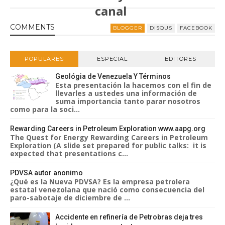
canal
Sigueme en Youtube
COMMENT
S
BLOGGER
DISQUS
FACEBOOK
POPULARES
ESPECIAL
EDITORES
Geológia de Venezuela Y Términos
Esta presentación la hacemos con el fin de
llevarles a ustedes una información de
suma importancia tanto parar nosotros
como para la soci...
Rewarding Careers in Petroleum Exploration www.aapg.org
The Quest for Energy Rewarding Careers in Petroleum
Exploration (A slide set prepared for public talks: it is
expected that presentations c...
PDVSA autor anonimo
¿Qué es la Nueva PDVSA? Es la empresa petrolera
estatal venezolana que nació como consecuencia del
paro-sabotaje de diciembre de ...
Accidente en refinería de Petrobras deja tres