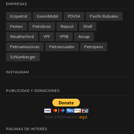
EMPRESAS
Ecopetrol
ExxonMobil
PDVSA
Pacific Rubiales
Pemex
Petrobras
Repsol
Shell
Weatherford
YPF
YPFB
Ancap
Petroamazonas
Petroecuador
Petroperu
Schlumberger
INSTAGRAM
PUBLICIDAD Y DONACIONES
Mas información
aquí
.
PÁGINAS DE INTERÉS