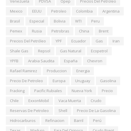
Venezuela
PDVSA
Opep
Precios Del Petroleo
Mexico
EEUU
Petroleo
Colombia
Argentina
Brasil
Especial
Bolivia
WTI
Peru
Pemex
Rusia
Petrobras
China
Brent
Precios Del Petróleo
YPF
Ecuador
Gas
Iran
Shale Gas
Repsol
Gas Natural
Ecopetrol
YPFB
Arabia Saudita
España
Chevron
Rafael Ramirez
Produccion
Energia
Precio De Petroleo
Europa
Uruguay
Gasolina
Fracking
Pacific Rubiales
Nueva York
Precio
Chile
ExxonMobil
Vaca Muerta
Crudo
Reservas De Petroleo
Shell
Precio De La Gasolina
Hidrocarburos
Refinacion
Barril
Perú
Texas
Maduro
Faja Del Orinoco
Crudo Brent