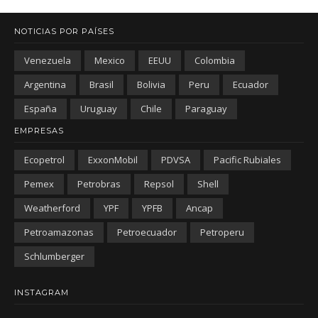
NOTICIAS POR PAÍSES
Venezuela
Mexico
EEUU
Colombia
Argentina
Brasil
Bolivia
Peru
Ecuador
España
Uruguay
Chile
Paraguay
EMPRESAS
Ecopetrol
ExxonMobil
PDVSA
Pacific Rubiales
Pemex
Petrobras
Repsol
Shell
Weatherford
YPF
YPFB
Ancap
Petroamazonas
Petroecuador
Petroperu
Schlumberger
INSTAGRAM