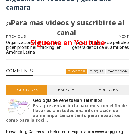
camara
Para mas videos y suscribirte al
gas
canal
PREVIOUS
NEXT
Sigueme en Youtube
Organizaciones ecologistas
Ecuador: Baja precio petróleo
piden prohibir el "fracking" en
genera déficit de 800 millones
América Latina
COMMENT
S
BLOGGER
DISQUS
FACEBOOK
POPULARES
ESPECIAL
EDITORES
Geológia de Venezuela Y Términos
Esta presentación la hacemos con el fin de
llevarles a ustedes una información de
suma importancia tanto parar nosotros
como para la soci...
Rewarding Careers in Petroleum Exploration www.aapg.org