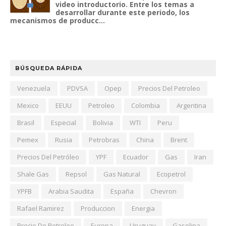
video introductorio. Entre los temas a
desarrollar durante este periodo, los
mecanismos de producc...
BÚSQUEDA RÁPIDA
Venezuela
PDVSA
Opep
Precios Del Petroleo
Mexico
EEUU
Petroleo
Colombia
Argentina
Brasil
Especial
Bolivia
WTI
Peru
Pemex
Rusia
Petrobras
China
Brent
Precios Del Petróleo
YPF
Ecuador
Gas
Iran
Shale Gas
Repsol
Gas Natural
Ecopetrol
YPFB
Arabia Saudita
España
Chevron
Rafael Ramirez
Produccion
Energia
Precio De Petroleo
Europa
Uruguay
Gasolina