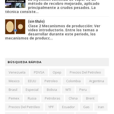
método de recobro mejorado, aplicado
principalmente a crudos pesados. La
técnica consiste...
(sin título)
Clase 2 Mecanismos de producción: Ver
video introductorio. Entre los temas a
desarrollar durante este periodo, los
mecanismos de producc...
BÚSQUEDA RÁPIDA
Venezuela
PDVSA
Opep
Precios Del Petroleo
Mexico
EEUU
Petroleo
Colombia
Argentina
Brasil
Especial
Bolivia
WTI
Peru
Pemex
Rusia
Petrobras
China
Brent
Precios Del Petróleo
YPF
Ecuador
Gas
Iran