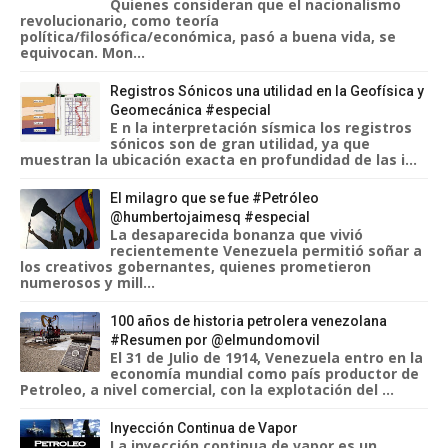
Quienes consideran que el nacionalismo
revolucionario, como teoría
política/filosófica/económica, pasó a buena vida, se
equivocan. Mon...
Registros Sónicos una utilidad en la Geofísica y
Geomecánica #especial
E n la interpretación sísmica los registros
sónicos son de gran utilidad, ya que
muestran la ubicación exacta en profundidad de las i...
El milagro que se fue #Petróleo
@humbertojaimesq #especial
La desaparecida bonanza que vivió
recientemente Venezuela permitió soñar a
los creativos gobernantes, quienes prometieron
numerosos y mill...
100 años de historia petrolera venezolana
#Resumen por @elmundomovil
El 31 de Julio de 1914, Venezuela entro en la
economía mundial como país productor de
Petroleo, a nivel comercial, con la explotación del ...
Inyección Continua de Vapor
La inyección continua de vapor es un