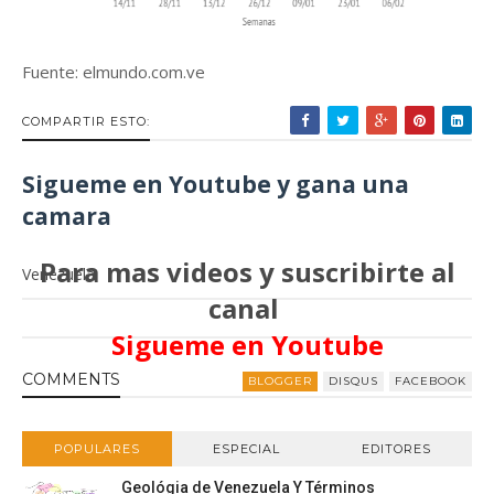
Fuente: elmundo.com.ve
COMPARTIR ESTO:
Sigueme en Youtube y gana una
camara
Para mas videos y suscribirte al
Venezuela
canal
Sigueme en Youtube
COMMENT
S
BLOGGER
DISQUS
FACEBOOK
POPULARES
ESPECIAL
EDITORES
Geológia de Venezuela Y Términos