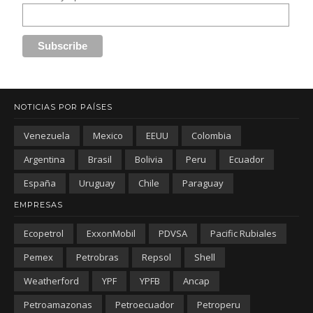
NOTICIAS POR PAÍSES
Venezuela
Mexico
EEUU
Colombia
Argentina
Brasil
Bolivia
Peru
Ecuador
España
Uruguay
Chile
Paraguay
EMPRESAS
Ecopetrol
ExxonMobil
PDVSA
Pacific Rubiales
Pemex
Petrobras
Repsol
Shell
Weatherford
YPF
YPFB
Ancap
Petroamazonas
Petroecuador
Petroperu