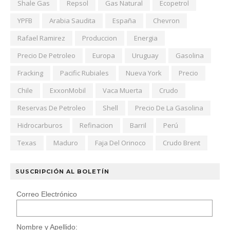
Shale Gas
Repsol
Gas Natural
Ecopetrol
YPFB
Arabia Saudita
España
Chevron
Rafael Ramirez
Produccion
Energia
Precio De Petroleo
Europa
Uruguay
Gasolina
Fracking
Pacific Rubiales
Nueva York
Precio
Chile
ExxonMobil
Vaca Muerta
Crudo
Reservas De Petroleo
Shell
Precio De La Gasolina
Hidrocarburos
Refinacion
Barril
Perú
Texas
Maduro
Faja Del Orinoco
Crudo Brent
SUSCRIPCIÓN AL BOLETÍN
Correo Electrónico
Nombre y Apellido: