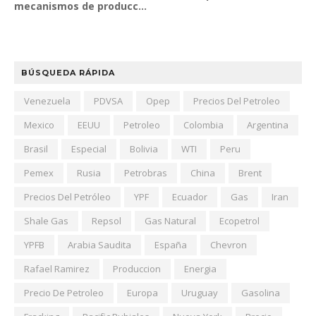
mecanismos de producc...
BÚSQUEDA RÁPIDA
Venezuela
PDVSA
Opep
Precios Del Petroleo
Mexico
EEUU
Petroleo
Colombia
Argentina
Brasil
Especial
Bolivia
WTI
Peru
Pemex
Rusia
Petrobras
China
Brent
Precios Del Petróleo
YPF
Ecuador
Gas
Iran
Shale Gas
Repsol
Gas Natural
Ecopetrol
YPFB
Arabia Saudita
España
Chevron
Rafael Ramirez
Produccion
Energia
Precio De Petroleo
Europa
Uruguay
Gasolina