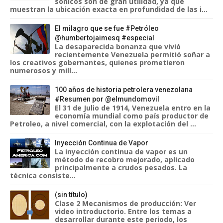
sónicos son de gran utilidad, ya que
muestran la ubicación exacta en profundidad de las i...
El milagro que se fue #Petróleo
@humbertojaimesq #especial
La desaparecida bonanza que vivió
recientemente Venezuela permitió soñar a
los creativos gobernantes, quienes prometieron
numerosos y mill...
100 años de historia petrolera venezolana
#Resumen por @elmundomovil
El 31 de Julio de 1914, Venezuela entro en la
economía mundial como país productor de
Petroleo, a nivel comercial, con la explotación del ...
Inyección Continua de Vapor
La inyección continua de vapor es un
método de recobro mejorado, aplicado
principalmente a crudos pesados. La
técnica consiste...
(sin título)
Clase 2 Mecanismos de producción: Ver
video introductorio. Entre los temas a
desarrollar durante este periodo, los