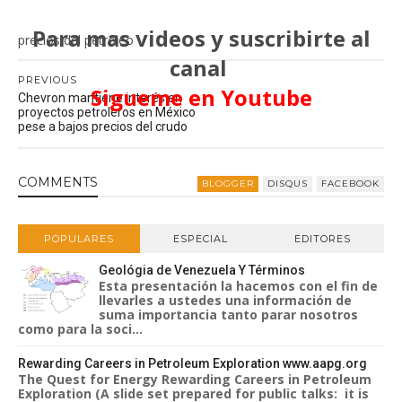
Para mas videos y suscribirte al
precios del petróleo
canal
PREVIOUS
Sigueme en Youtube
Chevron mantiene interés en
proyectos petroleros en México
pese a bajos precios del crudo
COMMENT
S
BLOGGER
DISQUS
FACEBOOK
POPULARES
ESPECIAL
EDITORES
Geológia de Venezuela Y Términos
Esta presentación la hacemos con el fin de
llevarles a ustedes una información de
suma importancia tanto parar nosotros
como para la soci...
Rewarding Careers in Petroleum Exploration www.aapg.org
The Quest for Energy Rewarding Careers in Petroleum
Exploration (A slide set prepared for public talks: it is