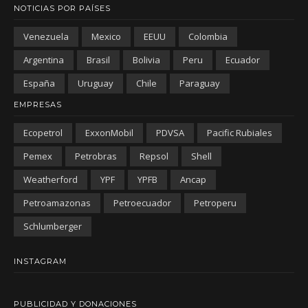
NOTICIAS POR PAÍSES
Venezuela
Mexico
EEUU
Colombia
Argentina
Brasil
Bolivia
Peru
Ecuador
España
Uruguay
Chile
Paraguay
EMPRESAS
Ecopetrol
ExxonMobil
PDVSA
Pacific Rubiales
Pemex
Petrobras
Repsol
Shell
Weatherford
YPF
YPFB
Ancap
Petroamazonas
Petroecuador
Petroperu
Schlumberger
INSTAGRAM
PUBLICIDAD Y DONACIONES