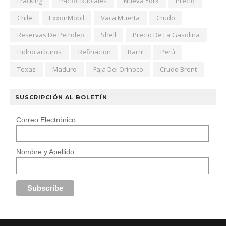
Fracking
Pacific Rubiales
Nueva York
Precio
Chile
ExxonMobil
Vaca Muerta
Crudo
Reservas De Petroleo
Shell
Precio De La Gasolina
Hidrocarburos
Refinacion
Barril
Perú
Texas
Maduro
Faja Del Orinoco
Crudo Brent
SUSCRIPCIÓN AL BOLETÍN
Correo Electrónico
Nombre y Apellido: