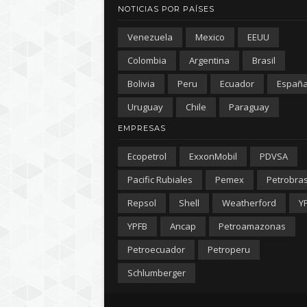
NOTICIAS POR PAÍSES
Venezuela
Mexico
EEUU
Colombia
Argentina
Brasil
Bolivia
Peru
Ecuador
Españ
Uruguay
Chile
Paraguay
EMPRESAS
Ecopetrol
ExxonMobil
PDVSA
Pacific Rubiales
Pemex
Petrobra
Repsol
Shell
Weatherford
Y
YPFB
Ancap
Petroamazonas
Petroecuador
Petroperu
Schlumberger