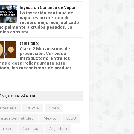
Inyección Continua de Vapor
La inyección continua de
vapor es un método de
recobro mejorado, aplicado
ncipalmente a crudos pesados. La
nica consiste...
(sin título)
Clase 2 Mecanismos de
producción: Ver video
introductorio. Entre los
as a desarrollar durante este
iodo, los mecanismos de producc...
ÚSQUEDA RÁPIDA
enezuela
PDVSA
Opep
recios Del Petroleo
Mexico
EEUU
etroleo
Colombia
Argentina