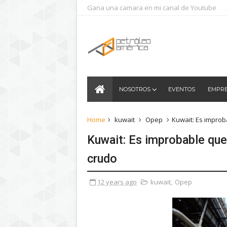
Gana una camara en mi canal de Youtube
NOSOTROS
EVENTOS
EMPR
Home
kuwait
Opep
Kuwait: Es impro
Kuwait: Es improbable que
crudo
12 years ago
kuwait
,
Opep