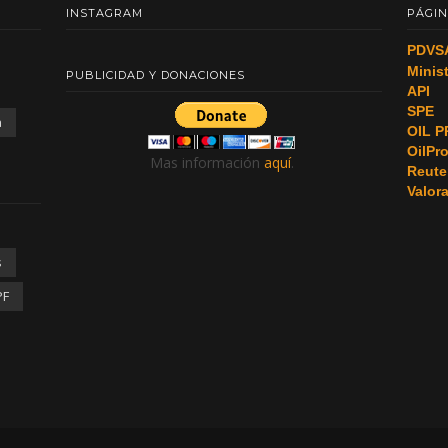
INSTAGRAM
PÁGIN
PDVS
Minis
PUBLICIDAD Y DONACIONES
API
SPE
a
OIL P
OilPr
Mas información
aquí
.
Reute
Valor
s
PF