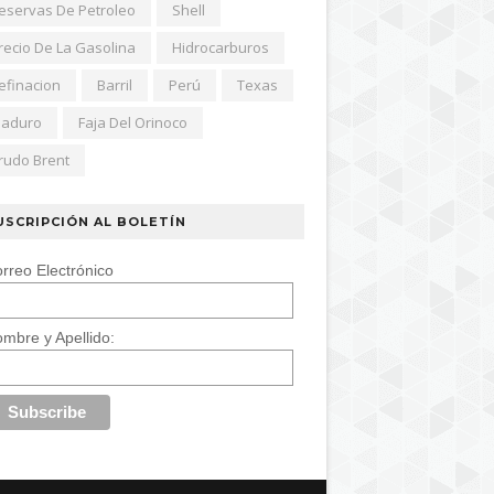
eservas De Petroleo
Shell
recio De La Gasolina
Hidrocarburos
efinacion
Barril
Perú
Texas
aduro
Faja Del Orinoco
rudo Brent
USCRIPCIÓN AL BOLETÍN
rreo Electrónico
mbre y Apellido: