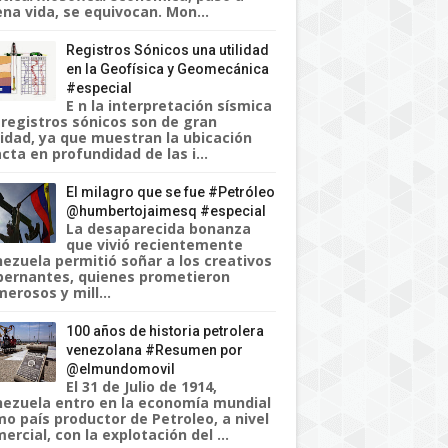
na vida, se equivocan. Mon...
Registros Sónicos una utilidad
en la Geofísica y Geomecánica
#especial
E n la interpretación sísmica
 registros sónicos son de gran
lidad, ya que muestran la ubicación
cta en profundidad de las i...
El milagro que se fue #Petróleo
@humbertojaimesq #especial
La desaparecida bonanza
que vivió recientemente
ezuela permitió soñar a los creativos
ernantes, quienes prometieron
erosos y mill...
100 años de historia petrolera
venezolana #Resumen por
@elmundomovil
El 31 de Julio de 1914,
ezuela entro en la economía mundial
o país productor de Petroleo, a nivel
ercial, con la explotación del ...