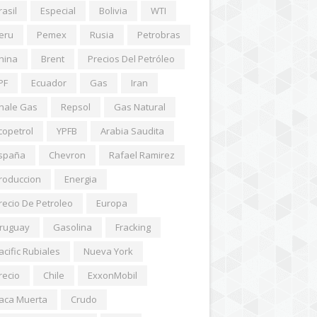
rasil
Especial
Bolivia
WTI
eru
Pemex
Rusia
Petrobras
hina
Brent
Precios Del Petróleo
PF
Ecuador
Gas
Iran
hale Gas
Repsol
Gas Natural
copetrol
YPFB
Arabia Saudita
spaña
Chevron
Rafael Ramirez
roduccion
Energia
recio De Petroleo
Europa
ruguay
Gasolina
Fracking
acific Rubiales
Nueva York
recio
Chile
ExxonMobil
aca Muerta
Crudo