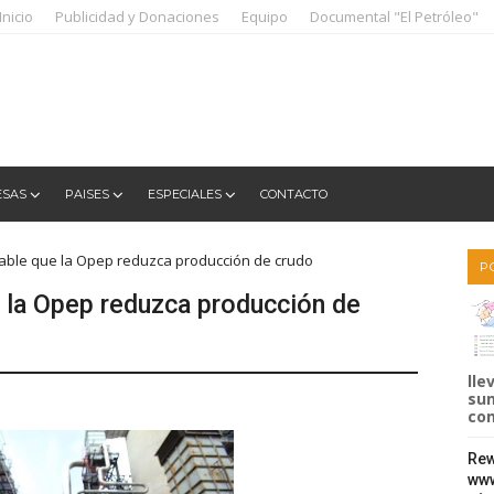
Inicio
Publicidad y Donaciones
Equipo
Documental "El Petróleo"
ESAS
PAISES
ESPECIALES
CONTACTO
bable que la Opep reduzca producción de crudo
P
 la Opep reduzca producción de
lle
sum
com
Rew
www