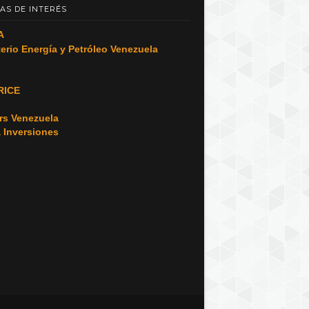
AS DE INTERÉS
A
terio Energía y Petróleo Venezuela
RICE
o
rs Venezuela
a Inversiones