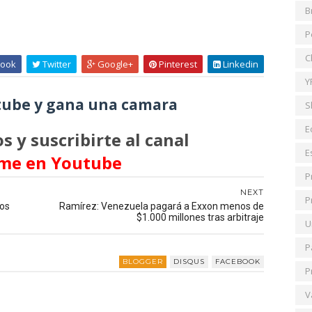
B
P
C
ook
Twitter
Google+
Pinterest
Linkedin
Y
ube y gana una camara
S
E
s y suscribirte al canal
E
me en Youtube
P
NEXT
P
nos
Ramírez: Venezuela pagará a Exxon menos de
$1.000 millones tras arbitraje
U
P
BLOGGER
DISQUS
FACEBOOK
P
V