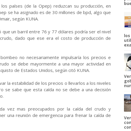
bue
 los países (de la Opep) reduzcan su producción, en
Opep se ha asignado es de 30 millones de bpd, algo que
 Omair, según KUNA.
que un barril entre 76 y 77 dólares podría ser el nivel
los
 crudo, dado que ese era el costo de producción de
uti
exa
l bombeo no necesariamente impulsaría los precios e
 crudo se debe mayormente a una mayor actividad en
squisto de Estados Unidos, según citó KUNA.
Ven
gob
r la estabilidad de los precios o llevarlos a los niveles
num
ro se sabe que esta caída no se debe a una decisión
o.
da vez mas preocupados por la caída del crudo y
ner una reunión de emergencia para frenar la caída de
Ven
com
com