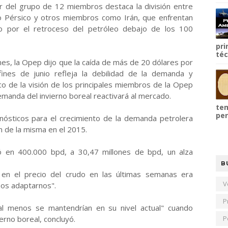
or del grupo de 12 miembros destaca la división entre
lfo Pérsico y otros miembros como Irán, que enfrentan
o por el retroceso del petróleo debajo de los 100
pri
téc
nes, la Opep dijo que la caída de más de 20 dólares por
fines de junio refleja la debilidad de la demanda y
o de la visión de los principales miembros de la Opep
emanda del invierno boreal reactivará al mercado.
tem
per
ósticos para el crecimiento de la demanda petrolera
n de la misma en el 2015.
ó en 400.000 bpd, a 30,47 millones de bpd, un alza
B
en el precio del crudo en las últimas semanas era
V
os adaptarnos".
P
 al menos se mantendrían en su nivel actual" cuando
erno boreal, concluyó.
P