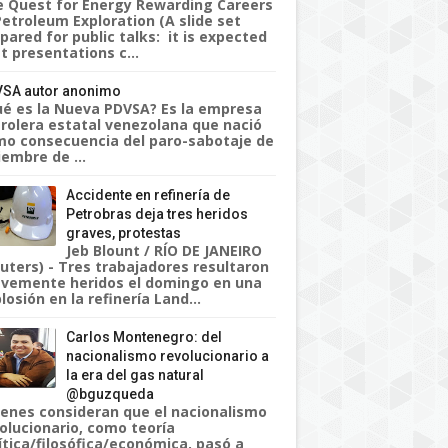
 Quest for Energy Rewarding Careers
Petroleum Exploration (A slide set
pared for public talks: it is expected
t presentations c...
SA autor anonimo
é es la Nueva PDVSA? Es la empresa
rolera estatal venezolana que nació
o consecuencia del paro-sabotaje de
iembre de ...
Accidente en refinería de
Petrobras deja tres heridos
graves, protestas
Jeb Blount / RÍO DE JANEIRO
uters) - Tres trabajadores resultaron
vemente heridos el domingo en una
losión en la refinería Land...
Carlos Montenegro: del
nacionalismo revolucionario a
la era del gas natural
@bguzqueda
enes consideran que el nacionalismo
olucionario, como teoría
ítica/filosófica/económica, pasó a