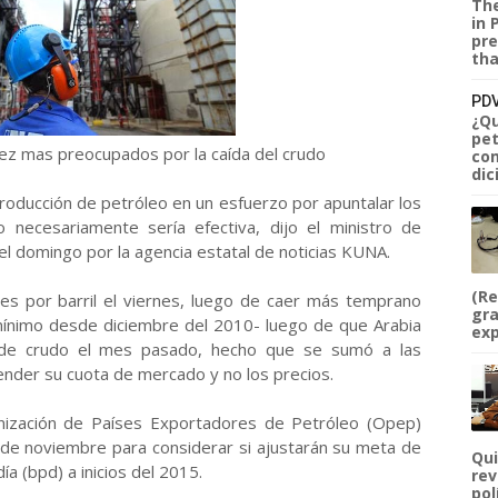
The
in 
pre
tha
PDV
¿Qu
pet
ez mas preocupados por la caída del crudo
com
dic
roducción de petróleo en un esfuerzo por apuntalar los
 necesariamente sería efectiva, dijo el ministro de
 el domingo por la agencia estatal de noticias KUNA.
(Re
res por barril el viernes, luego de caer más temprano
gra
 mínimo desde diciembre del 2010- luego de que Arabia
exp
n de crudo el mes pasado, hecho que se sumó a las
ender su cuota de mercado y no los precios.
nización de Países Exportadores de Petróleo (Opep)
7 de noviembre para considerar si ajustarán su meta de
Qui
a (bpd) a inicios del 2015.
rev
pol